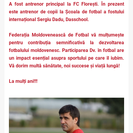
A fost antrenor principal la FC Florești. În prezent
este antrenor de copii la Școala de fotbal a fostului
internațional Sergiu Dadu, Dasschool.
Federația Moldovenească de Fotbal vă mulțumește
pentru contribuția semnificativă la dezvoltarea
fotbalului moldovenesc. Participarea Dv. în fotbal are
un impact esențial asupra sportului pe care îl iubim.
Vă dorim multă sănătate, noi succese și viață lungă!
La mulți ani!!!