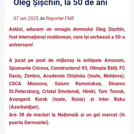
Oleg Șișchin, la 50 de ani
07 ian 2025
de
Reporter FMF
Astăzi, aducem un omagiu domnului Oleg Șișchin,
fost internațional moldovean, care își serbează a 50-a
aniversare!
A jucat pe post de mijlocaș la echipele Amocom,
Spumante Cricova, Constructorul-93, Olimpia Bălți, FC
Dacia, Zimbru, Academia Chișinău (toate, Moldova),
CSCA Moscova, Saturn Ramenskoe, Dinamo
St.Petersburg, Cristal Smolensk, Himki, Tom Tomsk,
Avangard Kursk (toate, Rusia) și Inter Baku
(Azerbaidjan).
Are 38 de meciuri la Națională și un gol marcat (în
poarta Germaniei).