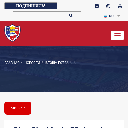
ПОДПИШИСЬ!
RU
Togg
navig
ГЛАВНАЯ
/
НОВОСТИ
/
ISTORIA FOTBALULUI
SIDEBAR