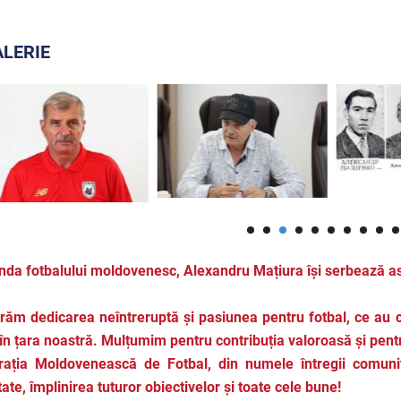
LERIE
da fotbalului moldovenesc, Alexandru Mațiura își serbează as
ăm dedicarea neîntreruptă și pasiunea pentru fotbal, ce au co
în țara noastră. Mulțumim pentru contribuția valoroasă și pent
ația Moldovenească de Fotbal, din numele întregii comunită
ate, împlinirea tuturor obiectivelor și toate cele bune!