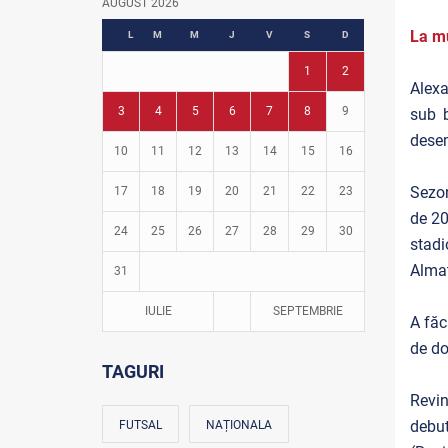
AUGUST 2026
Fotbal în grădinițe
La mu
L
M
M
J
V
S
D
1
2
Alexa
3
4
5
6
7
8
9
sub 
desem
10
11
12
13
14
15
16
Sezon
17
18
19
20
21
22
23
de 20
24
25
26
27
28
29
30
stadi
Almat
31
IULIE
SEPTEMBRIE
A făc
de do
TAGURI
Revin
debut
FUTSAL
NAȚIONALA