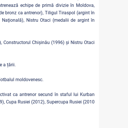
trenează echipe de primă divizie în Moldova,
 bronz ca antrenor), Tiligul Tiraspol (argint în
Naţională), Nistru Otaci (medalii de argint în
), Constructorul Chișinău (1996) și Nistru Otaci
a țării.
 fotbalul moldovenesc.
tivat ca antrenor secund în staful lui Kurban
09), Cupa Rusiei (2012), Supercupa Rusiei (2010