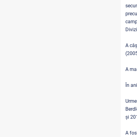
secun
precu
campi
Diviz
A câș
(2005
A mai
În an
Urmea
Berdî
și 20
A fos