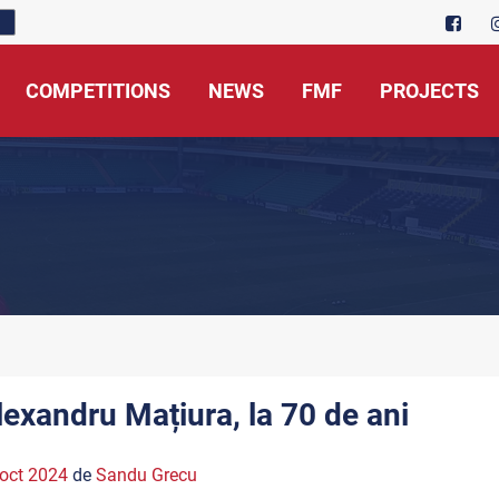
COMPETITIONS
NEWS
FMF
PROJECTS
lexandru Mațiura, la 70 de ani
oct 2024
de
Sandu Grecu