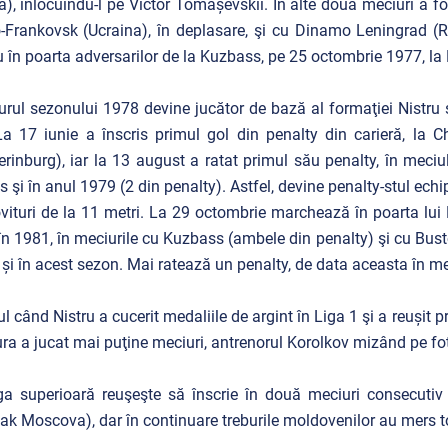
a), înlocuindu-l pe Victor Tomașevskii. În alte două meciuri a f
-Frankovsk (Ucraina), în deplasare, şi cu Dinamo Leningrad (R
u în poarta adversarilor de la Kuzbass, pe 25 octombrie 1977, l
turul sezonului 1978 devine jucător de bază al formaţiei Nistru ş
La 17 iunie a înscris primul gol din penalty din carieră, la 
erinburg), iar la 13 august a ratat primul său penalty, în meciu
is şi în anul 1979 (2 din penalty). Astfel, devine penalty-stul echi
ovituri de la 11 metri. La 29 octombrie marchează în poarta lui N
în 1981, în meciurile cu Kuzbass (ambele din penalty) şi cu Bust
 și în acest sezon. Mai ratează un penalty, de data aceasta în 
ul când Nistru a cucerit medaliile de argint în Liga 1 şi a reușit 
ra a jucat mai puţine meciuri, antrenorul Korolkov mizând pe fotba
ga superioară reuşeşte să înscrie în două meciuri consecutiv
ak Moscova), dar în continuare treburile moldovenilor au mers to