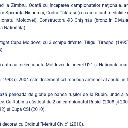
d la Zimbru. Odată cu începerea campionatelor naţionale, an
m Speranţa Nisporeni, Codru Călăraşi (cu care a luat medaliile de
onatul Moldovei), Constructorul-93 Chişinău (bronz în Divizia 
ia Naţională).
tigat Cupa Moldovei cu 3 echipe diferite: Tiligul Tiraspol (1995
).
 antrenat selecționata Moldovei de tineret U21 și Naționala mare 
ii 1993 și 2004 este desemnat cel mai bun antrenor al anului în
ză perioada de glorie pe banca rușilor de la Rubin, unde a ac
ev. Cu Rubin a câștigat de 2 ori campionatul Rusiei (2008 și 20
12) și Cupa CSI (2010).
t decorat cu Ordinul ”Meritul Civic” (2010).