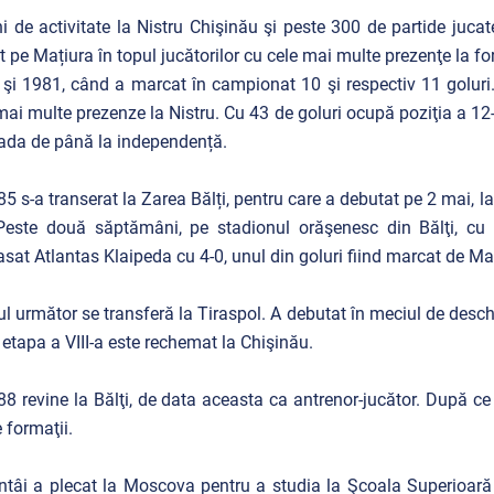
i de activitate la Nistru Chişinău şi peste 300 de partide jucat
t pe Mațiura în topul jucătorilor cu cele mai multe prezenţe la f
şi 1981, când a marcat în campionat 10 şi respectiv 11 goluri. 
mai multe prezenze la Nistru. Cu 43 de goluri ocupă poziţia a 12-
ada de până la independență.
85 s-a transerat la Zarea Bălți, pentru care a debutat pe 2 mai, la
Peste două săptămâni, pe stadionul orăşenesc din Bălţi, cu 
asat Atlantas Klaipeda cu 4-0, unul din goluri fiind marcat de Maţ
ul următor se transferă la Tiraspol. A debutat în meciul de des
etapa a VIII-a este rechemat la Chişinău.
88 revine la Bălţi, de data aceasta ca antrenor-jucător. După ce 
 formaţii.
ntâi a plecat la Moscova pentru a studia la Şcoala Superioară 