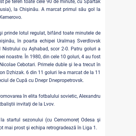
ost pe teren toate cele 90 de minute, cu Spartak
usia), la Chişinău. A marcat primul său gol la
a Kemerovo.
i prinde lotul regulat, bifând toate minutele de
Chişinău, în poarta echipei Uralmaș Sverdlovsk
l Nistrului cu Așhabad, scor 2-0. Patru goluri a
pei noastre. În 1980, din cele 10 goluri, 4 au fost
icolae Cebotari. Primele duble şi le-a trecut în
on Dzhizak. 6 din 11 goluri le-a marcat de la 11
meciul de Cupă cu Dnepr Dnepropetrovsk.
promovarea în elita fotbalului sovietic, Alexandru
liştii invitaţi de la Lvov.
 la startul sezonului (cu Cernomoreț Odesa şi
t mai prost şi echipa retrogradează în Liga 1.