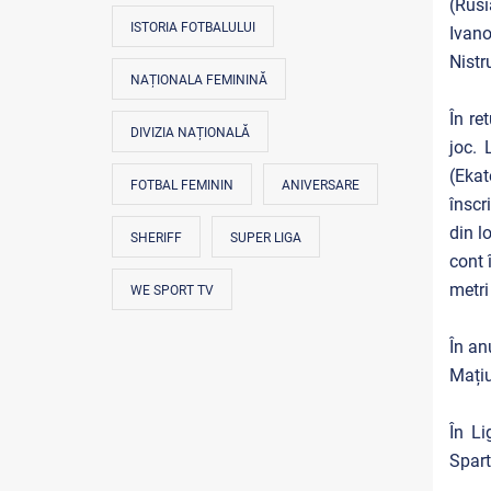
(Rusi
ISTORIA FOTBALULUI
Ivano
Nistr
NAȚIONALA FEMININĂ
În re
DIVIZIA NAȚIONALĂ
joc. 
(Ekat
FOTBAL FEMININ
ANIVERSARE
înscr
din l
SHERIFF
SUPER LIGA
cont 
metri
WE SPORT TV
În an
Mațiu
În Li
Spart