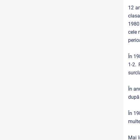
12 an
clasa
1980 
cele 
perio
În 19
1-2. 
surcl
În an
după 
În 19
multe
Mai î