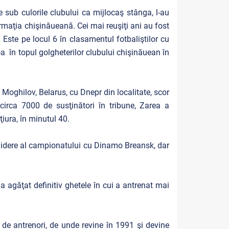
e sub culorile clubului ca mijlocaş stânga, l-au
ormaţia chişinăueană. Cei mai reuşiţi ani au fost
Este pe locul 6 în clasamentul fotbaliştilor cu
a în topul golgheterilor clubului chişinăuean în
 Moghilov, Belarus, cu Dnepr din localitate, scor
circa 7000 de susţinători în tribune, Zarea a
iura, în minutul 40.
chidere al campionatului cu Dinamo Breansk, dar
a agăţat definitiv ghetele în cui a antrenat mai
de antrenori, de unde revine în 1991 şi devine