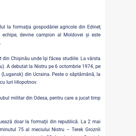
lul la formaţia gospodăriei agricole din Edineţ
 echipe, devine campion al Moldovei și este
.
t din Chişinău unde îşi făcea studiile. La vârsta
bru). A debutat la Nistru pe 6 octombrie 1974, pe
d (Lugansk) din Ucraina. Peste o săptămână, la
 cu Iuri Hlopotnov.
clubul militar din Odesa, pentru care a jucat timp
luează doar la formaţii din republică. La 2 mai
minutul 75 al meciului Nistru – Terek Groznîi