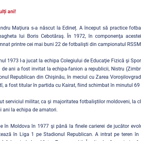
lți ani!
ndru Maţiura s-a născut la Edineț. A început să practice fotba
bagheta lui Boris Cebotăraş. În 1972, în componenţa acestei
nat printre cei mai buni 22 de fotbalişti din campionatul RSSM
ul 1973 l-a jucat la echipa Colegiului de Educaţie Fizică şi Spor
 de ani a fost invitat la echipa-fanion a republicii, Nistru (Zim
onul Republican din Chişinău, în meciul cu Zarea Voroșilovgra
î, a fost titular în partida cu Kairat, fiind schimbat în minutul 69
ut serviciul militar, ca şi majoritatea fotbaliştilor moldoveni, la 
i ani la echipa de amatori.
e în Moldova în 1977 şi până la finele carierei de jucător evo
ează în Liga 1 pe Stadionul Republican. A intrat pe teren în 