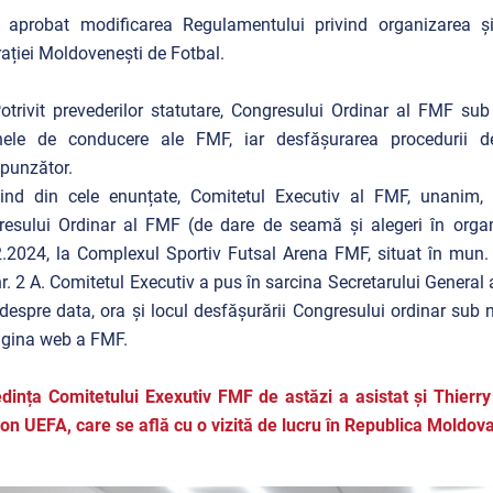
 aprobat modificarea Regulamentului privind organizarea și
ației Moldovenești de Fotbal.
Potrivit prevederilor statutare, Congresului Ordinar al FMF su
nele de conducere ale FMF, iar desfășurarea procedurii de
punzător.
șind din cele enunțate, Comitetul Executiv al FMF, unanim, 
esului Ordinar al FMF (de dare de seamă și alegeri în organ
.2024, la Complexul Sportiv Futsal Arena FMF, situat în mun. 
r. 2 A. Comitetul Executiv a pus în sarcina Secretarului General 
espre data, ora și locul desfășurării Congresului ordinar sub nr.
gina web a FMF.
dința Comitetului Exexutiv FMF de astăzi a asistat și Thierry
ion UEFA, care se află cu o vizită de lucru în Republica Moldova