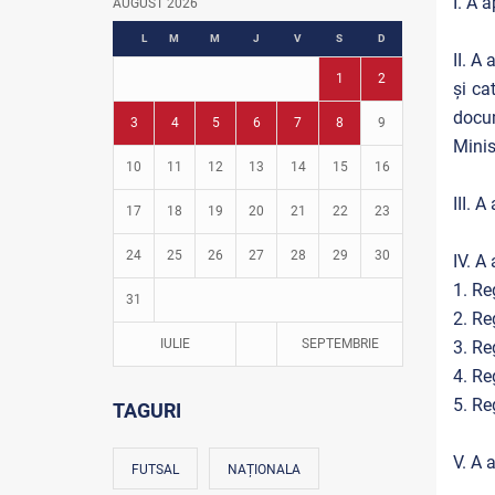
I. A 
AUGUST 2026
Fotbal în grădinițe
L
M
M
J
V
S
D
II. A
1
2
și ca
docum
3
4
5
6
7
8
9
Minis
10
11
12
13
14
15
16
III. 
17
18
19
20
21
22
23
24
25
26
27
28
29
30
IV. A
1. Re
31
2. Re
IULIE
SEPTEMBRIE
3. Re
4. Re
5. Re
TAGURI
V. A 
FUTSAL
NAȚIONALA