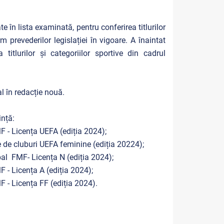
e în lista examinată, pentru conferirea titlurilor
rm prevederilor legislației în vigoare. A înaintat
itlurilor și categoriilor sportive din cadrul
l în redacție nouă.
ință:
F - Licența UEFA (ediția 2024);
e de cluburi UEFA feminine (ediția 20224);
bal FMF- Licența N (ediția 2024);
F - Licența A (ediția 2024);
F - Licența FF (ediția 2024).