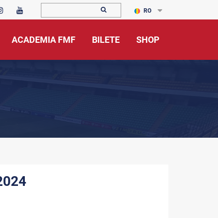
RO
ACADEMIA FMF
BILETE
SHOP
 2024