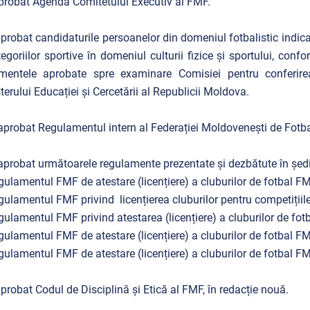
aprobat Agenda Comitetului Executiv al FMF.
 aprobat candidaturile persoanelor din domeniul fotbalistic indicat
tegoriilor sportive în domeniul culturii fizice și sportului, confo
entele aprobate spre examinare Comisiei pentru conferirea t
terului Educației și Cercetării al Republicii Moldova.
A aprobat Regulamentul intern al Federației Moldovenești de Fotba
 aprobat următoarele regulamente prezentate și dezbătute în șed
gulamentul FMF de atestare (licențiere) a cluburilor de fotbal FM
gulamentul FMF privind licențierea cluburilor pentru competițiil
gulamentul FMF privind atestarea (licențiere) a cluburilor de fot
gulamentul FMF de atestare (licențiere) a cluburilor de fotbal FM
gulamentul FMF de atestare (licențiere) a cluburilor de fotbal FM
aprobat Codul de Disciplină și Etică al FMF, în redacție nouă.