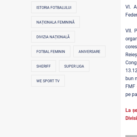
VI. A
ISTORIA FOTBALULUI
Feder
NAȚIONALA FEMININĂ
VII. 
DIVIZIA NAȚIONALĂ
orga
cores
FOTBAL FEMININ
ANIVERSARE
Reie
Congr
SHERIFF
SUPER LIGA
13.12
bun n
WE SPORT TV
FMF d
pe pa
La șe
Divis