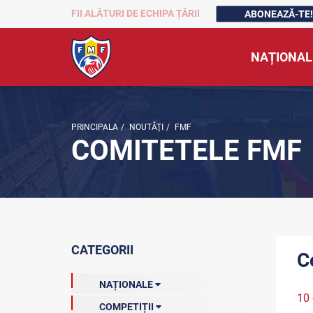
FII ALĂTURI DE ECHIPA ȚĂRII
ABONEAZĂ-TE!
NAȚIONAL
PRINCIPALA
/
NOUTĂŢI
/
FMF
COMITETELE FMF
CATEGORII
C
NAȚIONALE
10 
COMPETIȚII