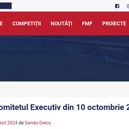
E
COMPETIȚII
NOUTĂŢI
FMF
PROIECTE
omitetul Executiv din 10 octombrie
oct 2024
de
Sandu Grecu