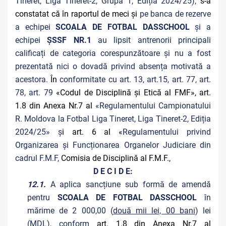
Tineret, Liga Tineret-2, Grupa 1, Ediția 2024/25),
s-a
constatat că în raportul de meci și
pe banca de rezerve
a echipei
SCOALA DE FOTBAL DASSCHOOL
și a
echipei
ȘSSF NR.1
au lipsit antrenorii principali
calificați de categoria corespunzătoare și nu a fost
prezentată nici o dovadă privind absența motivată a
acestora.
În
conformitate cu art. 13, art.15, art. 77, art.
78, art. 79
«Codul de Disciplină și Etică al FMF», art.
1.8 din Anexa Nr.7 al
«Regulamentului Campionatului
R. Moldova la Fotbal Liga Tineret, Liga Tineret-2, Ediția
2024/25» ș
i art. 6 al «
Regulamentului privind
Organizarea și Funcționarea Organelor Judiciare din
cadrul F.M.F,
Comisia de Disciplină al F.M.F.,
D E C I D E:
12.1.
A aplica sancțiune sub formă de amendă
pentru
SCOALA DE FOTBAL DASSCHOOL
în
mărime de 2 000,00 (
două mii lei, 00 bani
) lei
(MDL), conform
art. 1.8 din Anexa Nr.7 al