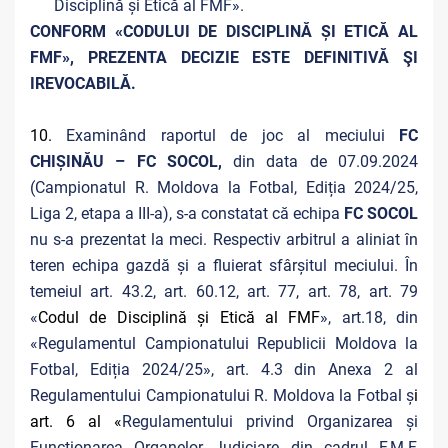
Disciplină și Etică al FMF».
CONFORM «CODULUI DE DISCIPLINĂ ȘI ETICĂ AL
FMF», PREZENTA DECIZIE ESTE DEFINITIVĂ ŞI
IREVOCABILĂ.
10.
Examinând raportul de joc al meciului
FC
CHIȘINĂU – FC SOCOL,
din data de 07.09.2024
(Campionatul R. Moldova la Fotbal, Ediția 2024/25,
Liga 2, etapa a III-a), s-a constatat că echipa
FC SOCOL
nu s-a prezentat la meci. Respectiv arbitrul a aliniat în
teren echipa gazdă și a fluierat sfârșitul meciului. În
temeiul art. 43.2, art. 60.12, art. 77, art. 78, art. 79
«
Codul de Disciplină și Etică al FMF
», art.18, din
«Regulamentul Campionatului Republicii Moldova la
Fotbal, Ediția 2024/25», art. 4.3 din Anexa 2 al
Regulamentului Campionatului R. Moldova la Fotbal ș
i
art. 6 al «
Regulamentului privind Organizarea și
Funcționarea Organelor Judiciare din cadrul F.M.F,