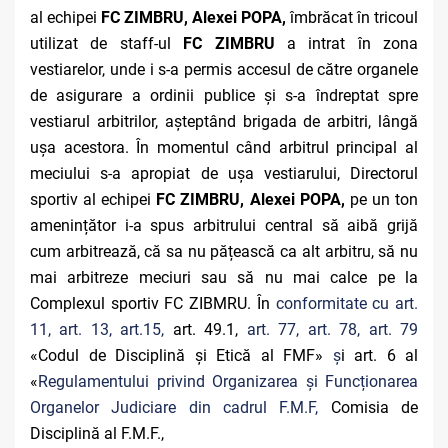
al echipei
FC ZIMBRU, Alexei POPA,
îmbrăcat în tricoul
utilizat de staff-ul
FC ZIMBRU
a intrat în zona
vestiarelor, unde i s-a permis accesul de către organele
de asigurare a ordinii publice și s-a îndreptat spre
vestiarul arbitrilor, așteptând brigada de arbitri, lângă
ușa acestora. În momentul când arbitrul principal al
meciului s-a apropiat de ușa vestiarului, Directorul
sportiv al echipei
FC ZIMBRU, Alexei POPA,
pe un ton
amenințător i-a spus arbitrului central să aibă grijă
cum arbitrează, că sa nu pățească ca alt arbitru, să nu
mai arbitreze meciuri sau să nu mai calce pe la
Complexul sportiv FC ZIBMRU. În
conformitate cu art.
11, art. 13, art.15,
art. 49.1,
art. 77, art. 78, art. 79
«Codul de Disciplină și Etică al FMF»
ș
i art. 6 al
«
Regulamentului privind Organizarea și Funcționarea
Organelor Judiciare din cadrul F.M.F,
Comisia de
Disciplină al F.M.F.,