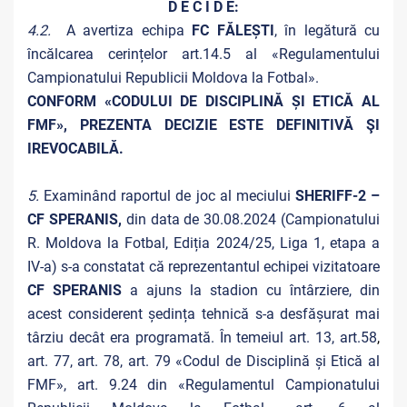
D E C I D E:
4.2.
A avertiza echipa
FC FĂLEȘTI
, în legătură cu
încălcarea cerințelor art.14.5 al «Regulamentului
Campionatului Republicii Moldova la Fotbal».
CONFORM «CODULUI DE DISCIPLINĂ ȘI ETICĂ AL
FMF», PREZENTA DECIZIE ESTE DEFINITIVĂ ŞI
IREVOCABILĂ.
5.
Examinând raportul de joc al meciului
SHERIFF-2 –
CF SPERANIS,
din data de 30.08.2024 (Campionatului
R. Moldova la Fotbal, Ediția 2024/25, Liga 1, etapa a
IV-a) s-a constatat că reprezentantul echipei vizitatoare
CF SPERANIS
a ajuns la stadion cu întârziere, din
acest considerent ședința tehnică s-a desfășurat mai
târziu decât era programată. În temeiul art. 13, art.58
,
art. 77, art. 78, art. 79 «Codul de Disciplină și Etică al
FMF», art. 9.24 din «Regulamentul Campionatului