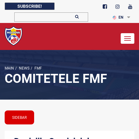
SUBSCRIBE!
EN
Togg
navig
MAIN
/
NEWS
/
FMF
COMITETELE FMF
SIDEBAR