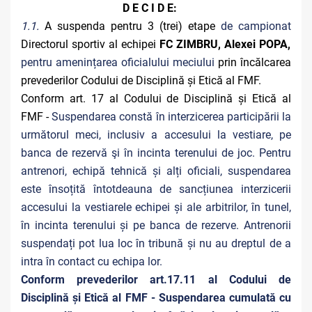
D E C I D E:
1.1.
A suspenda pentru 3 (trei) etape
de campionat
Directorul sportiv al echipei
FC ZIMBRU, Alexei POPA,
pentru amenințarea oficialului meciului
prin încălcarea
prevederilor Codului de Disciplină și Etică al FMF.
Conform art. 17 al Codului de Disciplină și Etică al
FMF -
Suspendarea constă în interzicerea participării la
următorul meci, inclusiv a accesului la vestiare, pe
banca de rezervă şi în incinta terenului de joc. Pentru
antrenori, echipă tehnică și alți oficiali, suspendarea
este însoțită întotdeauna de sancțiunea interzicerii
accesului la vestiarele echipei și ale arbitrilor, în tunel,
în incinta terenului și pe banca de rezerve. Antrenorii
suspendați pot lua loc în tribună și nu au dreptul de a
intra în contact cu echipa lor.
Conform prevederilor art.17.11 al Codului de
Disciplină și Etică al FMF - Suspendarea cumulată cu