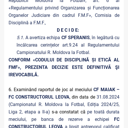
Republicii Moldova la Fotbal», art. 6 al
«Regulamentului privind Organizarea și Funcționarea
Organelor Judiciare din cadrul F.M.F», Comisia de
Disciplină a F.M.F.,
D E C I D E:
5.1.
A avertiza echipa
CF SPERANIS
, în legătură cu
încălcarea cerințelor art.9.24 al Regulamentului
Campionatului R. Moldova la Fotbal.
CONFORM «CODULUI DE DISCIPLINĂ ȘI ETICĂ AL
FMF», PREZENTA DECIZIE ESTE DEFINITIVĂ ŞI
IREVOCABILĂ.
6. Examinând raportul de joc al meciului
CF MAIAK –
FC CONSTRUCTORUL LEOVA
, din data de
31.08.2024
(Campionatul R. Moldova la Fotbal, Ediția 2024/25,
Liga 2, etapa a II-a)
s-a constatat că
pe toată durata
meciului, pe banca de rezerve a echipei
FC
CONSTRUCTORUL LEOVA
a lipsit antrenorul calificat