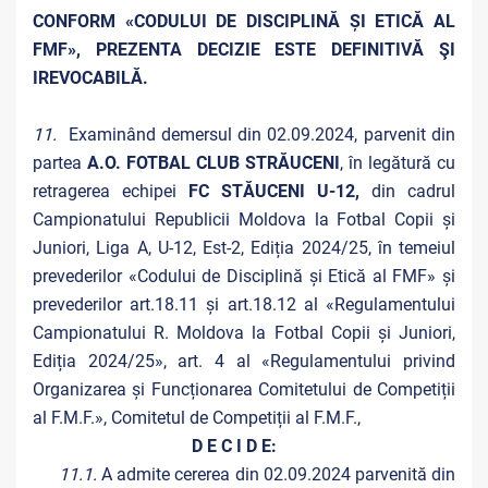
CONFORM «CODULUI DE DISCIPLINĂ ȘI ETICĂ AL
FMF», PREZENTA DECIZIE ESTE DEFINITIVĂ ŞI
IREVOCABILĂ.
11.
Examinând demersul din 02.09.2024, parvenit din
partea
A.O. FOTBAL CLUB STRĂUCENI
, în legătură cu
retragerea echipei
FC STĂUCENI U-12,
din cadrul
Campionatului Republicii Moldova la Fotbal Copii și
Juniori, Liga A, U-12, Est-2, Ediția 2024/25, în temeiul
prevederilor «Codului de Disciplină și Etică al FMF» și
prevederilor art.18.11 și art.18.12 al «Regulamentului
Campionatului R. Moldova la Fotbal Copii și Juniori,
Ediția 2024/25», art. 4 al «Regulamentului privind
Organizarea și Funcționarea Comitetului de Competiții
al F.M.F.», Comitetul de Competiții al F.M.F.,
D E C I D E:
11.1.
A admite cererea din 02.09.2024 parvenită din