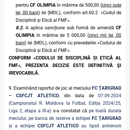
pentru
CF OLIMPIA
în mărime de 500,00 (
cinci sute
lei, 00 bani
) lei (MDL), conform art.60.2 «Codul de
Disciplină și Etică al FMF».
8.2.
A aplica sancțiune sub formă de amendă
CF
OLIMPIA
în mărime de 5 000,00 (
cinci mii lei, 00
bani
) lei (MDL), conform cu prevederile «Codului de
Disciplină și Etică al FMF».
CONFORM «CODULUI DE DISCIPLINĂ ȘI ETICĂ AL
FMF», PREZENTA DECIZIE ESTE DEFINITIVĂ ŞI
IREVOCABILĂ.
9. Examinând raportul de joc al meciului
FC ȚARIGRAD
– CSFCJT ATLETICO
, din data de
07.09.2024
(Campionatul R. Moldova la Fotbal, Ediția 2024/25,
Liga 2, etapa a III-a)
s-a constatat că
pe toată durata
meciului, pe banca de rezerve a echipei
FC ȚARIGRAD
și a echipei
CSFCJT ATLETICO
au lipsit antrenorii