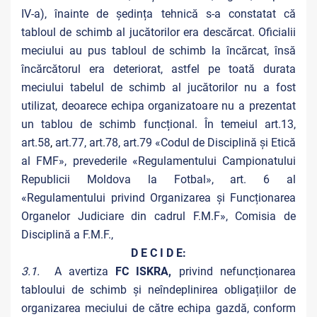
IV-a), înainte de ședința tehnică s-a constatat că
tabloul de schimb al jucătorilor era descărcat. Oficialii
meciului au pus tabloul de schimb la încărcat, însă
încărcătorul era deteriorat, astfel pe toată durata
meciului tabelul de schimb al jucătorilor nu a fost
utilizat, deoarece echipa organizatoare nu a prezentat
un tablou de schimb funcțional. În temeiul art.13,
art.58
,
art.77, art.78, art.79 «Codul de Disciplină și Etică
al FMF», prevederile «Regulamentului Campionatului
Republicii Moldova la Fotbal», art. 6 al
«Regulamentului privind Organizarea și Funcționarea
Organelor Judiciare din cadrul F.M.F», Comisia de
Disciplină a F.M.F.,
D E C I D E:
3.1.
A avertiza
FC ISKRA,
privind nefuncționarea
tabloului de schimb și neîndeplinirea obligațiilor de
organizarea meciului de către echipa gazdă, conform