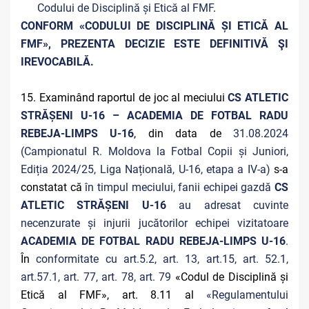
Codului de Disciplină și Etică al FMF
.
CONFORM «CODULUI DE DISCIPLINĂ ȘI ETICĂ AL
FMF», PREZENTA DECIZIE ESTE DEFINITIVĂ ŞI
IREVOCABILĂ.
15. Examinând raportul de joc al meciului
CS ATLETIC
STRĂȘENI U-16 – ACADEMIA DE FOTBAL RADU
REBEJA-LIMPS U-16
, din data de
31.08.2024
(Campionatul R. Moldova la Fotbal Copii și Juniori,
Ediția 2024/25, Liga Națională, U-16, etapa a IV-a)
s-a
constatat că
în timpul meciului, fanii echipei gazdă
CS
ATLETIC STRĂȘENI U-16
au adresat cuvinte
necenzurate și injurii jucătorilor echipei vizitatoare
ACADEMIA DE FOTBAL RADU REBEJA-LIMPS U-16
.
În
conformitate cu art.5.2, art. 13, art.15, art. 52.1,
art.57.1, art. 77, art. 78, art. 79
«Codul de Disciplină și
Etică al FMF», art. 8.11 al
«Regulamentului