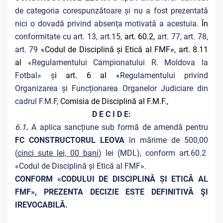
de categoria corespunzătoare și nu a fost prezentată
nici o dovadă privind absența motivată a acestuia.
În
conformitate cu art. 13, art.15,
art. 60.2,
art. 77, art. 78,
art. 79
«Codul de Disciplină și Etică al FMF», art. 8.11
al
«Regulamentului Campionatului R. Moldova la
Fotbal» ș
i art. 6 al «
Regulamentului privind
Organizarea și Funcționarea Organelor Judiciare din
cadrul F.M.F,
Comisia de Disciplină al F.M.F.,
D E C I D E:
6.1
.
A aplica sancțiune sub formă de amendă pentru
FC CONSTRUCTORUL LEOVA
în mărime de 500,00
(
cinci sute lei, 00 bani
) lei (MDL), conform art.60.2
«Codul de Disciplină și Etică al FMF».
CONFORM «CODULUI DE DISCIPLINĂ ȘI ETICĂ AL
FMF», PREZENTA DECIZIE ESTE DEFINITIVĂ ŞI
IREVOCABILĂ.