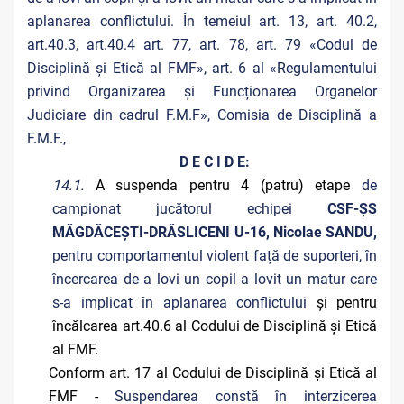
aplanarea conflictului. În temeiul art. 13, art. 40.2,
art.40.3, art.40.4 art. 77, art. 78, art. 79 «Codul de
Disciplină și Etică al FMF», art. 6 al «Regulamentului
privind Organizarea și Funcționarea Organelor
Judiciare din cadrul F.M.F», Comisia de Disciplină a
F.M.F.,
D E C I D E:
14.1.
A suspenda pentru 4 (patru) etape
de
campionat jucătorul echipei
CSF-ȘS
MĂGDĂCEȘTI-DRĂSLICENI U-16, Nicolae SANDU,
pentru comportamentul violent față de suporteri, în
încercarea de a lovi un copil a lovit un matur care
s-a implicat în aplanarea conflictului
și pentru
încălcarea art.40.6 al Codului de Disciplină și Etică
al FMF.
Conform art. 17 al Codului de Disciplină și Etică al
FMF -
Suspendarea constă în interzicerea