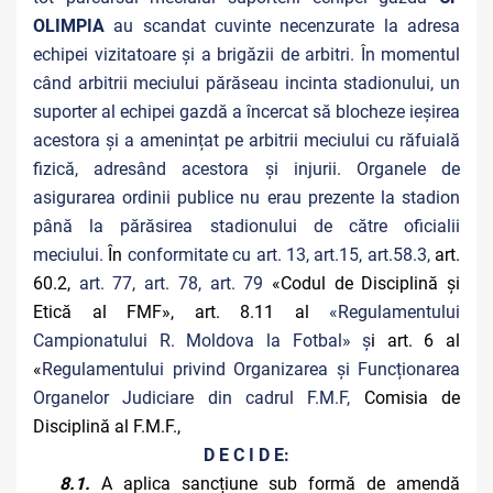
OLIMPIA
au scandat cuvinte necenzurate la adresa
echipei vizitatoare și a brigăzii de arbitri. În momentul
când arbitrii meciului părăseau incinta stadionului, un
suporter al echipei gazdă a încercat să blocheze ieșirea
acestora și a amenințat pe arbitrii meciului cu răfuială
fizică, adresând acestora și injurii. Organele de
asigurarea ordinii publice nu erau prezente la stadion
până la părăsirea stadionului de către oficialii
meciului.
În
conformitate cu art. 13, art.15, art.58.3,
art.
60.2,
art. 77, art. 78, art. 79
«Codul de Disciplină și
Etică al FMF», art. 8.11 al
«Regulamentului
Campionatului R. Moldova la Fotbal» ș
i art. 6 al
«
Regulamentului privind Organizarea și Funcționarea
Organelor Judiciare din cadrul F.M.F,
Comisia de
Disciplină al F.M.F.,
D E C I D E:
8.1.
A aplica sancțiune sub formă de amendă