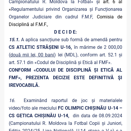
Campionatului R. Moldova la Fotbal» ș
i art. 6 al
«
Regulamentului privind Organizarea și Funcționarea
Organelor Judiciare din cadrul F.M.F,
Comisia de
Disciplină al F.M.F.,
D E C I D E:
15.1.
A aplica sancțiune sub formă de amendă pentru
CS ATLETIC STRĂȘENI U-16,
în mărime de 2 000,00
(
două mii lei, 00 bani
) lei (MDL), conform art. 52.1 și
art. 57.1 din «Codul de Disciplină și Etică al FMF».
CONFORM «CODULUI DE DISCIPLINĂ ȘI ETICĂ AL
FMF», PREZENTA DECIZIE ESTE DEFINITIVĂ ŞI
IREVOCABILĂ.
16.
Examinând raportul de joc și materialele
video/foto
ale meciului
FC OLIMPIC CHIȘINĂU U-14 –
CS GETICA CHIȘINĂU U-14,
din data de 08.09.2024
(Campionatului R. Moldova la Fotbal Copii și Juniori,
Ediția 2024/25, Liga Națională, U-14, etapa a V-a) s-a