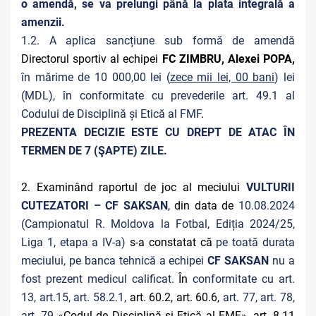
o amendă, se va prelungi până la plata integrală a
amenzii.
1.2. A aplica sancțiune sub formă de amendă
Directorul sportiv al echipei
FC ZIMBRU, Alexei POPA,
în mărime de 10 000,00 lei (
zece mii lei, 00 bani
) lei
(MDL), în conformitate cu prevederile art. 49.1 al
Codului de Disciplină și Etică al FMF
.
PREZENTA DECIZIE ESTE CU DREPT DE ATAC ÎN
TERMEN DE 7 (ŞAPTE) ZILE.
2. Examinând raportul de joc al meciului
VULTURII
CUTEZATORI – CF SAKSAN
, din data de
10.08.2024
(Campionatul R. Moldova la Fotbal, Ediția 2024/25,
Liga 1, etapa a IV-a)
s-a constatat că
pe toată durata
meciului, pe banca tehnică a echipei
CF SAKSAN
nu a
fost prezent medicul calificat.
În
conformitate cu art.
13, art.15, art. 58.2.1,
art. 60.2, art. 60.6,
art. 77, art. 78,
art. 79
«Codul de Disciplină și Etică al FMF», art. 8.11