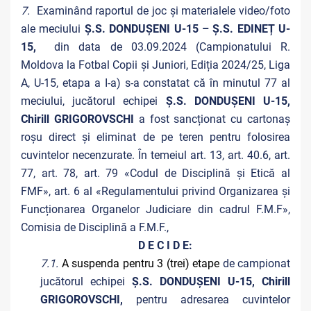
7.
Examinând raportul de joc și materialele video/foto
ale meciului
Ș.S. DONDUȘENI U-15 – Ș.S. EDINEȚ U-
15,
din data de 03.09.2024 (Campionatului R.
Moldova la Fotbal Copii și Juniori, Ediția 2024/25, Liga
A, U-15, etapa a I-a) s-a constatat că în minutul 77 al
meciului, jucătorul echipei
Ș.S. DONDUȘENI U-15,
Chirill GRIGOROVSCHI
a fost sancționat cu cartonaș
roșu direct și eliminat de pe teren pentru folosirea
cuvintelor necenzurate. În temeiul art. 13, art. 40.6, art.
77, art. 78, art. 79 «Codul de Disciplină și Etică al
FMF», art. 6 al «Regulamentului privind Organizarea și
Funcționarea Organelor Judiciare din cadrul F.M.F»,
Comisia de Disciplină a F.M.F.,
D E C I D E:
7.1.
A suspenda pentru 3 (trei) etape
de campionat
jucătorul echipei
Ș.S. DONDUȘENI U-15, Chirill
GRIGOROVSCHI,
pentru adresarea cuvintelor