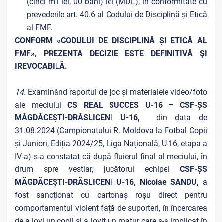
(
cinci mii lei, 00 bani
) lei (MDL), în conformitate cu
prevederile art. 40.6 al Codului de Disciplină și Etică
al FMF
.
CONFORM «CODULUI DE DISCIPLINĂ ȘI ETICĂ AL
FMF», PREZENTA DECIZIE ESTE DEFINITIVĂ ŞI
IREVOCABILĂ.
14.
Examinând raportul de joc și materialele video/foto
ale meciului
CS REAL SUCCES U-16 – CSF-ȘS
MĂGDĂCEȘTI-DRĂSLICENI U-16,
din data de
31.08.2024 (Campionatului R. Moldova la Fotbal Copii
și Juniori, Ediția 2024/25, Liga Națională, U-16, etapa a
IV-a) s-a constatat că după fluierul final al meciului, în
drum spre vestiar, jucătorul echipei
CSF-ȘS
MĂGDĂCEȘTI-DRĂSLICENI U-16, Nicolae SANDU,
a
fost sancționat cu cartonaș roșu direct pentru
comportamentul violent față de suporteri, în încercarea
de a lovi un copil și a lovit un matur care s-a implicat în