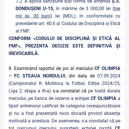
7.2.
A aplica sancțiune sub formă de amendă
Ș.S.
DONDUȘENI U-15,
în mărime de 3 000,00 lei (
trei
mii lei, 00 bani
) lei (MDL), în conformitate cu
prevederile art. 40.6 al Codului de Disciplină și Etică
al FMF
.
CONFORM «CODULUI DE DISCIPLINĂ ȘI ETICĂ AL
FMF», PREZENTA DECIZIE ESTE DEFINITIVĂ ŞI
IREVOCABILĂ.
8. Examinând raportul de joc al meciului
CF OLIMPIA
– FC STEAUA NORDULUI
, din data de
07.09.2024
(Campionatul R. Moldova la Fotbal, Ediția 2024/25,
Liga 2, etapa a III-a)
s-a constatat că
pe toată durata
meciului, pe banca de rezerve a echipei
CF OLIMPIA
a
lipsit antrenorul calificat de categoria corespunzătoare
și nu a fost prezentată nicio dovadă privind absența
motivată a acestuia. De asemenea, s-a constatat că pe
tot parcursul meciului suporterii echipei gazdă
CF