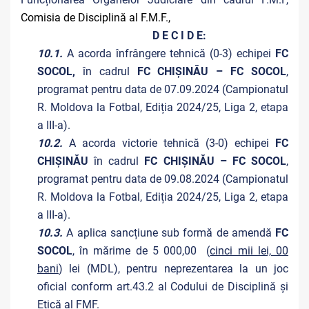
Comisia de Disciplină al F.M.F.,
D E C I D E:
10.1.
A acorda înfrângere tehnică (0-3) echipei
FC
SOCOL,
în cadrul
FC CHIȘINĂU – FC SOCOL
,
programat pentru data de 07.09.2024 (Campionatul
R. Moldova la Fotbal, Ediția 2024/25, Liga 2, etapa
a III-a).
10.2.
A acorda victorie tehnică (3-0) echipei
FC
CHIȘINĂU
în cadrul
FC CHIȘINĂU – FC SOCOL
,
programat pentru data de 09.08.2024 (Campionatul
R. Moldova la Fotbal, Ediția 2024/25, Liga 2, etapa
a III-a).
10.3.
A aplica sancțiune sub formă de amendă
FC
SOCOL
, în mărime de 5 000,00 (
cinci mii lei, 00
bani
) lei (MDL), pentru neprezentarea la un joc
oficial conform art.43.2 al Codului de Disciplină și
Etică al FMF.