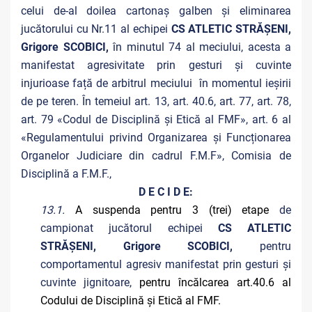
celui de-al doilea cartonaș galben și eliminarea
jucătorului cu Nr.11 al echipei
CS ATLETIC STRĂȘENI,
Grigore SCOBICI,
în minutul 74 al meciului, acesta a
manifestat agresivitate prin gesturi și cuvinte
injurioase față de arbitrul meciului în momentul ieșirii
de pe teren. În temeiul art. 13, art. 40.6, art. 77, art. 78,
art. 79 «Codul de Disciplină și Etică al FMF», art. 6 al
«Regulamentului privind Organizarea și Funcționarea
Organelor Judiciare din cadrul F.M.F», Comisia de
Disciplină a F.M.F.,
D E C I D E:
13.1.
A suspenda pentru 3 (trei) etape
de
campionat jucătorul echipei
CS ATLETIC
STRĂȘENI, Grigore SCOBICI,
pentru
comportamentul agresiv manifestat prin gesturi și
cuvinte jignitoare,
pentru încălcarea art.40.6 al
Codului de Disciplină și Etică al FMF.