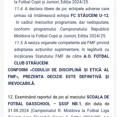
la Fotbal Copii și Juniori, Ediția 2024/25.
11.4.
A declara libere de joc echipele adverse care
urmau să întâlnească echipa
FC STĂUCENI U-12
,
în cadrul meciurilor programate, dar nedisputate,
conform programului Campionatului Republicii
Moldova la Fotbal Copii și Juniori, Ediția 2024/25.
11.5.
A sesiza organele competente ale FMF privind
adoptarea acțiunilor suplimentare, în legătură cu
încălcarea Statutului FMF de către
A.O. FOTBAL
CLUB STRĂUCENI
.
CONFORM «CODULUI DE DISCIPLINĂ ȘI ETICĂ AL
FMF», PREZENTA DECIZIE ESTE DEFINITIVĂ ŞI
IREVOCABILĂ.
12. Examinând raportul de joc al meciului
SCOALA DE
FOTBAL DASSCHOOL – ȘSSF NR.1
, din data de
31.08.2024 (Campionatul R. Moldova la Fotbal
Liga