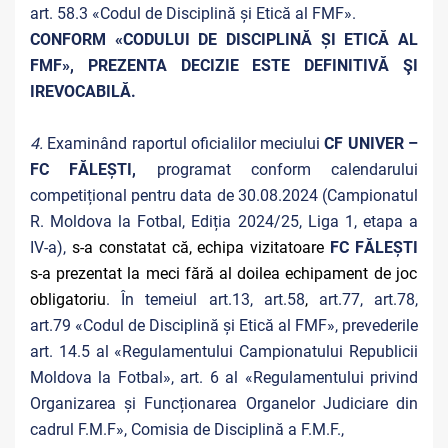
art. 58.3 «Codul de Disciplină și Etică al FMF».
CONFORM «CODULUI DE DISCIPLINĂ ȘI ETICĂ AL
FMF», PREZENTA DECIZIE ESTE DEFINITIVĂ ŞI
IREVOCABILĂ.
4.
Examinând raportul oficialilor meciului
CF UNIVER –
FC FĂLEȘTI,
programat conform calendarului
competițional pentru data de 30.08.2024 (Campionatul
R. Moldova la Fotbal, Ediția 2024/25, Liga 1, etapa a
IV-a),
s-a constatat că, echipa vizitatoare
FC FĂLEȘTI
s-a prezentat la meci fără al doilea echipament de joc
obligatoriu
. În temeiul art.13, art.58
,
art.77, art.78,
art.79 «Codul de Disciplină și Etică al FMF», prevederile
art. 14.5 al «Regulamentului Campionatului Republicii
Moldova la Fotbal», art. 6 al «Regulamentului privind
Organizarea și Funcționarea Organelor Judiciare din
cadrul F.M.F», Comisia de Disciplină a F.M.F.,