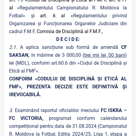
al
«Regulamentului Campionatului R. Moldova la
Fotbal» ș
i art. 6 al «
Regulamentului privind
Organizarea și Funcționarea Organelor Judiciare din
cadrul F.M.F,
Comisia de Disciplină al F.M.F.,
D E C I D E:
2.1.
A aplica sancțiune sub formă de amendă
CF
SAKSAN,
în mărime de 3 000,00 (
trei mii lei, 00 bani
)
lei (MDL), conform art.60.6 din «Codul de Disciplină și
Etică al FMF».
CONFORM «CODULUI DE DISCIPLINĂ ȘI ETICĂ AL
FMF», PREZENTA DECIZIE ESTE DEFINITIVĂ ŞI
IREVOCABILĂ.
3.
Examinând raportul oficialilor meciului
FC ISKRA –
FC VICTORIA,
programat conform calendarului
competițional pentru data de 31.08.2024 (Campionatul
R. Moldova la Fotbal, Ediția 2024/25, Liga 1, etapa a