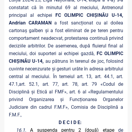
constatat că în minutul 69 al meciului, Antrenorul
principal al echipei
FC OLIMPIC CHIȘINĂU U-14,
Andrian CARAMAN
a fost sancționat cu al doilea
cartonaș galben și a fost eliminat de pe teren pentru
comportament neadecvat, protestarea continuă privind
deciziile arbitrilor. De asemenea, după fluierul final al
meciului, doi suporteri ai echipei gazdă,
FC OLIMPIC
CHIȘINĂU U-14,
au pătruns în terenul de joc, folosind
cuvinte necenzurate și gesturi urâte în adresa arbitrului
central al meciului. În temeiul art. 13, art. 44.1, art.
47.1,art. 52.1, art. 77, art. 78, art. 79 «Codul de
Disciplină și Etică al FMF», art. 6 al «Regulamentului
privind Organizarea și Funcționarea Organelor
Judiciare din cadrul F.M.F», Comisia de Disciplină a
F.M.F.,
D E C I D E:
16.1.
A suspenda pentru 2 (două) etape
de