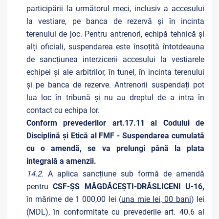
participării la următorul meci, inclusiv a accesului
la vestiare, pe banca de rezervă şi în incinta
terenului de joc. Pentru antrenori, echipă tehnică și
alți oficiali, suspendarea este însoțită întotdeauna
de sancțiunea interzicerii accesului la vestiarele
echipei și ale arbitrilor, în tunel, în incinta terenului
și pe banca de rezerve. Antrenorii suspendați pot
lua loc în tribună și nu au dreptul de a intra în
contact cu echipa lor.
Conform prevederilor art.17.11 al Codului de
Disciplină și Etică al FMF - Suspendarea cumulată
cu o amendă, se va prelungi până la plata
integrală a amenzii.
14.2.
A aplica sancțiune sub formă de amendă
pentru
CSF-ȘS MĂGDĂCEȘTI-DRĂSLICENI U-16,
în mărime de 1 000,00 lei (
una mie lei, 00 bani
) lei
(MDL), în conformitate cu prevederile art. 40.6 al