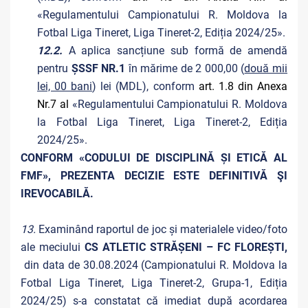
«Regulamentului Campionatului R. Moldova la
Fotbal Liga Tineret, Liga Tineret-2, Ediția 2024/25».
12.2.
A aplica sancțiune sub formă de amendă
pentru
ȘSSF NR.1
în mărime de 2 000,00 (
două mii
lei, 00 bani
) lei (MDL), conform
art. 1.8 din Anexa
Nr.7 al
«Regulamentului Campionatului R. Moldova
la Fotbal Liga Tineret, Liga Tineret-2, Ediția
2024/25».
CONFORM «CODULUI DE DISCIPLINĂ ȘI ETICĂ AL
FMF», PREZENTA DECIZIE ESTE DEFINITIVĂ ŞI
IREVOCABILĂ.
13.
Examinând raportul de joc și materialele video/foto
ale meciului
CS ATLETIC STRĂȘENI – FC FLOREȘTI,
din data de 30.08.2024 (Campionatului R. Moldova la
Fotbal Liga Tineret, Liga Tineret-2, Grupa-1, Ediția
2024/25) s-a constatat că imediat după acordarea