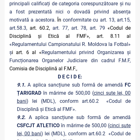
principali calificați de categoria corespunzătoare și nu
a fost prezentată nici o dovadă privind absența
motivată a acestora.
În
conformitate cu art. 13, art.15,
art.58.3,
art. 60.2,
art. 77, art. 78, art. 79
«Codul de
Disciplină și Etică al FMF», art. 8.11 al
«Regulamentului Campionatului R. Moldova la Fotbal»
ș
i art. 6 al «
Regulamentului privind Organizarea și
Funcționarea Organelor Judiciare din cadrul F.M.F,
Comisia de Disciplină al F.M.F.,
D E C I D E:
9.1.
A aplica sancțiune sub formă de amendă
FC
ȚARIGRAD
în mărime de 500,00 (
cinci sute lei, 00
bani
) lei (MDL), conform art.60.2 «Codul de
Disciplină și Etică al FMF».
9.2.
A aplica sancțiune sub formă de amendă
CSFCJT ATLETICO
în mărime de 500,00 (
cinci sute
lei, 00 bani
) lei (MDL), conform art.60.2 «Codul de