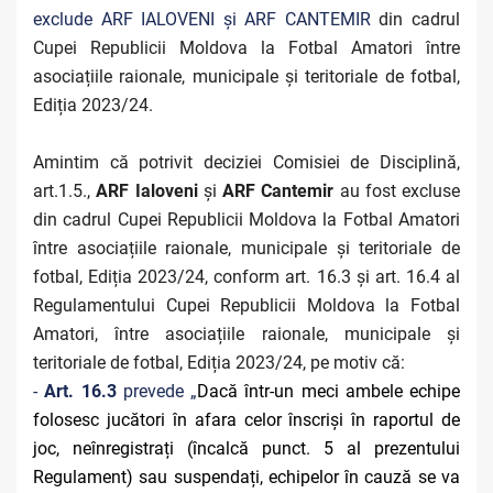
exclude ARF IALOVENI și ARF CANTEMIR
din cadrul
Cupei Republicii Moldova la Fotbal Amatori între
asociațiile raionale, municipale și teritoriale de fotbal,
Ediția 2023/24.
Amintim că potrivit deciziei Comisiei de Disciplină,
art.1.5.,
ARF Ialoveni
și
ARF Cantemir
au fost excluse
din cadrul Cupei Republicii Moldova la Fotbal Amatori
între asociațiile raionale, municipale și teritoriale de
fotbal, Ediția 2023/24, conform art. 16.3 și art. 16.4 al
Regulamentului Cupei Republicii Moldova la Fotbal
Amatori, între asociațiile raionale, municipale și
teritoriale de fotbal, Ediția 2023/24, pe motiv că:
-
Art. 16.3
prevede „
Dacă într-un meci ambele echipe
folosesc jucători în afara celor înscriși în raportul de
joc, neînregistrați (încalcă punct. 5 al prezentului
Regulament) sau suspendați, echipelor în cauză se va