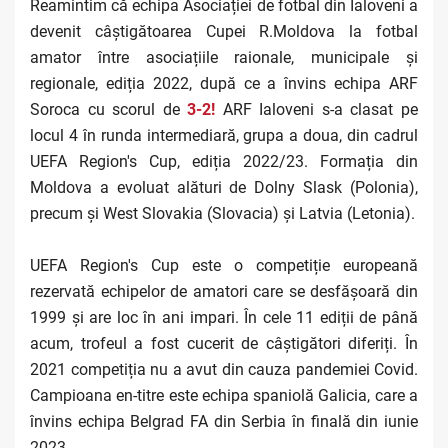
Reamintim că echipa Asociației de fotbal din Ialoveni a
devenit câștigătoarea Cupei R.Moldova la fotbal
amator între asociațiile raionale, municipale și
regionale, ediția 2022, după ce a învins echipa ARF
Soroca cu scorul de
3-2!
ARF
Ialoveni s-a clasat pe
locul 4 în runda intermediară, grupa a doua, din cadrul
UEFA Region's Cup, ediția 2022/23. Formația din
Moldova a evoluat alături de Dolny Slask (Polonia),
precum și West Slovakia (Slovacia) și Latvia (Letonia).
UEFA Region's Cup este o competiție europeană
rezervată echipelor de amatori care se desfășoară din
1999 și are loc în ani impari. În cele 11 ediții de până
acum, trofeul a fost cucerit de câștigători diferiți. În
2021 competiția nu a avut din cauza pandemiei Covid.
Campioana en-titre este echipa spaniolă Galicia, care a
învins echipa Belgrad FA din Serbia în finală din iunie
2023.