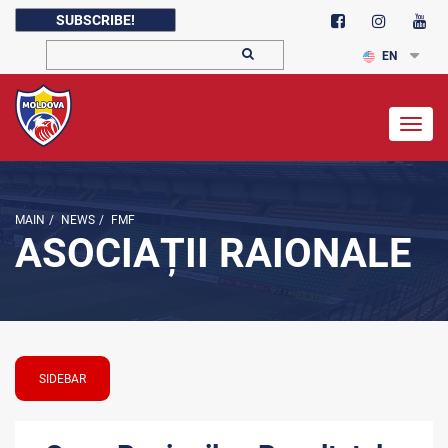
SUBSCRIBE!
EN
Togg
navig
MAIN
/
NEWS
/
FMF
ASOCIAȚII RAIONALE
SIDEBAR