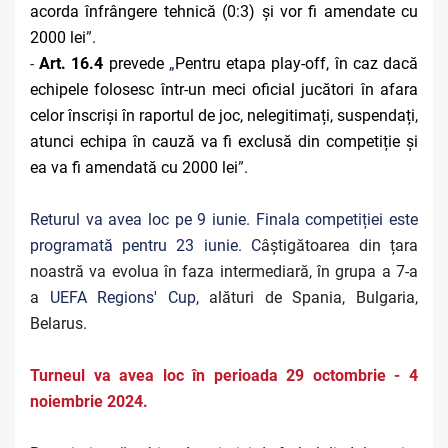
acorda înfrângere tehnică
(0:3) și vor fi amendate cu
2000 lei
”
.
-
Art. 16.4
prevede
„
Pentru etapa play-off, în caz dacă
echipele folosesc într-un meci oficial jucători în afara
celor înscriși în raportul de joc, nelegitimați, suspendați,
atunci echipa în cauză va fi exclusă din competiție și
ea va fi amendată cu 2000 lei
”
.
Returul va avea loc pe 9 iunie. Finala competiției este
programată pentru 23 iunie. C
âștigătoarea din țara
noastră va evolua în faza intermediară, în grupa a 7-a
a
UEFA Regions' Cup
, alături de Spania, Bulgaria,
Belarus.
Turneul va avea loc în perioada 29 octombrie - 4
noiembrie 2024.