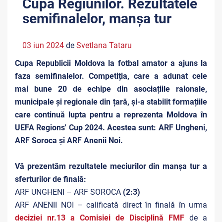
Cupa Regiunilor. Rezultatele
semifinalelor, manșa tur
03 iun 2024
de
Svetlana Tataru
Cupa Republicii Moldova la fotbal amator a ajuns la
faza semifinalelor. Competiția, care a adunat cele
mai bune 20 de echipe din asociațiile raionale,
municipale și regionale din țară, și-a stabilit formațiile
care continuă lupta pentru a reprezenta Moldova în
UEFA Regions' Cup 2024. Acestea sunt: ARF Ungheni,
ARF Soroca și ARF Anenii Noi.
Vă prezentăm rezultatele meciurilor din manșa tur a
sferturilor de finală:
ARF UNGHENI – ARF SOROCA
(2:3)
ARF ANENII NOI – calificată direct în finală în urma
deciziei nr.13 a Comisiei de Disciplină FMF
de a