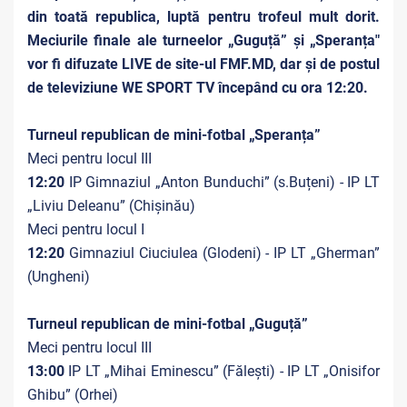
din toată republica, luptă pentru trofeul mult dorit.
Meciurile finale ale turneelor „Guguță” și „Speranța"
vor fi difuzate LIVE de site-ul FMF.MD, dar și de postul
de televiziune WE
SPORT TV începând cu ora 12:20.
Turneul republican de mini-fotbal „Speranța”
Meci pentru locul III
12:20
IP Gimnaziul „Anton Bunduchi” (s.Buțeni) - IP LT
„Liviu Deleanu” (Chișinău)
Meci pentru locul I
12:20
Gimnaziul Ciuciulea (Glodeni) - IP LT „Gherman”
(Ungheni)
Turneul republican de mini-fotbal „Guguță”
Meci pentru locul III
13:00
IP LT „Mihai Eminescu” (Fălești) - IP LT „Onisifor
Ghibu” (Orhei)