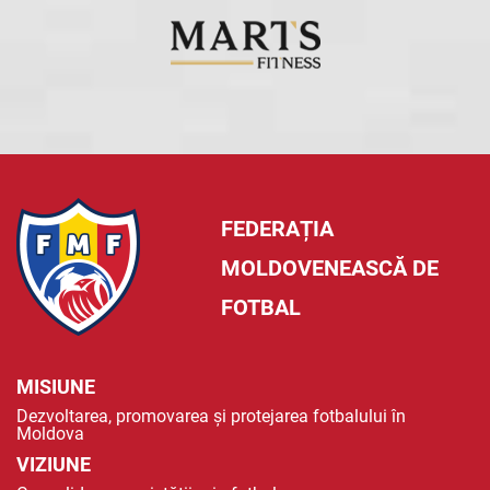
FEDERAȚIA
MOLDOVENEASCĂ DE
FOTBAL
MISIUNE
Dezvoltarea, promovarea și protejarea fotbalului în
Moldova
VIZIUNE