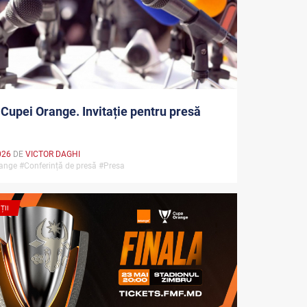
 Cupei Orange. Invitație pentru presă
026
DE
VICTOR DAGHI
ange #Conferință de presă #Presa
ȚII