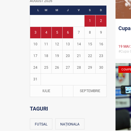
AUGUST 2026
Fotbal în grădinițe
L
M
M
J
V
S
D
1
2
Cupa 
3
4
5
6
7
8
9
10
11
12
13
14
15
16
19 MAI
#Cupa 
17
18
19
20
21
22
23
24
25
26
27
28
29
30
COMPE
31
IULIE
SEPTEMBRIE
TAGURI
FUTSAL
NAȚIONALA