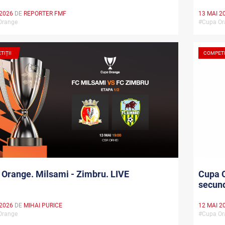
 2026
DE
REPORTER FMF
13 MAI 2
Orange
#Cupa O
TIȚII
COMPETI
Orange. Milsami - Zimbru. LIVE
Cupa O
secund
 2026
DE
MIHAI PURICE
12 MAI 2
Orange
#Cupa O