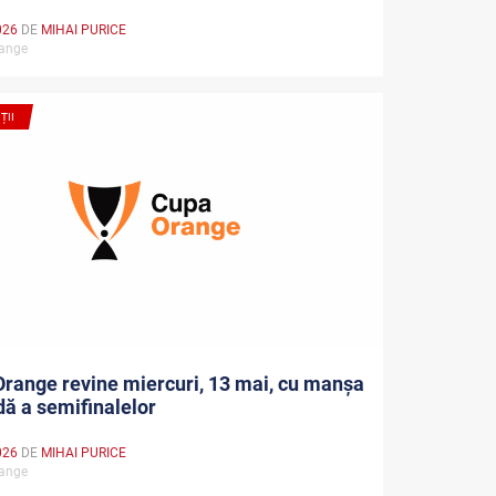
026
DE
MIHAI PURICE
range
ȚII
range revine miercuri, 13 mai, cu manșa
ă a semifinalelor
026
DE
MIHAI PURICE
range