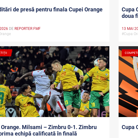
itări de presă pentru finala Cupei Orange
Cupa O
doua f
 2026
DE
REPORTER FMF
13 MAI 2
Orange
#Cupa O
TIȚII
COMPETI
 Orange. Milsami – Zimbru 0-1. Zimbru
Cupa O
prima echipă calificată în finală