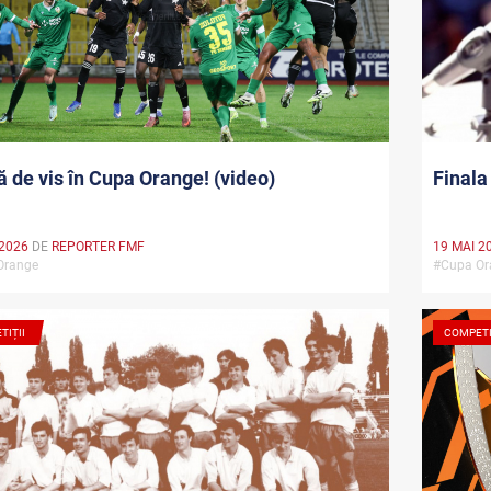
ă de vis în Cupa Orange! (video)
Finala
 2026
DE
REPORTER FMF
19 MAI 2
Orange
#Cupa Or
TIȚII
COMPETI