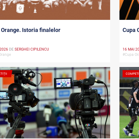
Orange. Istoria finalelor
Cupa O
 2026
DE
SERGHEI CIPILENCU
16 MAI 2
Orange
#Cupa O
TIȚII
COMPETI