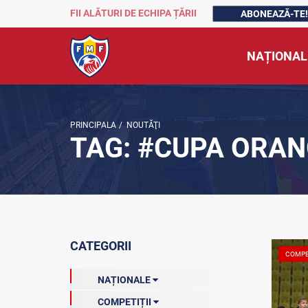
FII ALĂTURI DE ECHIPA ȚĂRII
ABONEAZĂ-TE!
NAȚIONAL
PRINCIPALA
/
NOUTĂŢI
TAG: #CUPA ORA
CATEGORII
COMPE
NAȚIONALE
COMPETIȚII