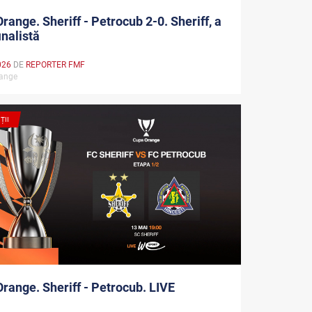
range. Sheriff - Petrocub 2-0. Sheriff, a
inalistă
026
DE
REPORTER FMF
range
ȚII
range. Sheriff - Petrocub. LIVE