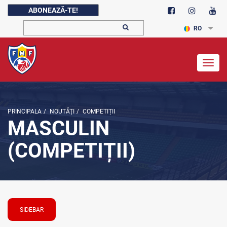
ABONEAZĂ-TE!
RO
Togg
navig
PRINCIPALA
/
NOUTĂŢI
/
COMPETIȚII
MASCULIN
(COMPETIȚII)
SIDEBAR