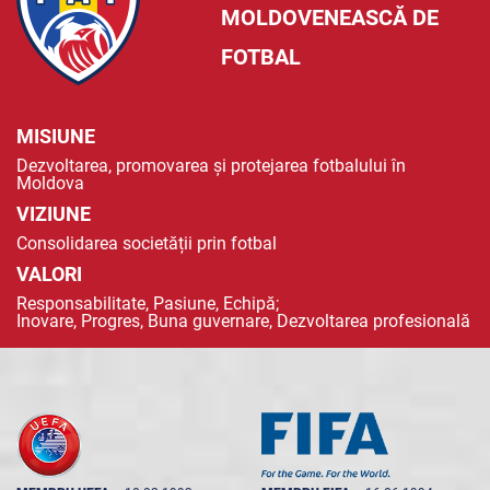
MOLDOVENEASCĂ DE
FOTBAL
MISIUNE
Dezvoltarea, promovarea și protejarea fotbalului în
Moldova
VIZIUNE
Consolidarea societății prin fotbal
VALORI
Responsabilitate, Pasiune, Echipă;
Inovare, Progres, Buna guvernare, Dezvoltarea profesională