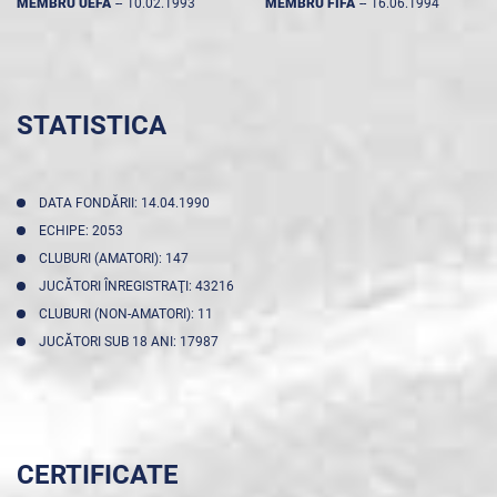
MEMBRU UEFA
--
10.02.1993
MEMBRU FIFA
--
16.06.1994
STATISTICA
DATA FONDĂRII: 14.04.1990
ECHIPE: 2053
CLUBURI (AMATORI): 147
JUCĂTORI ÎNREGISTRAŢI: 43216
CLUBURI (NON-AMATORI): 11
JUCĂTORI SUB 18 ANI: 17987
CERTIFICATE