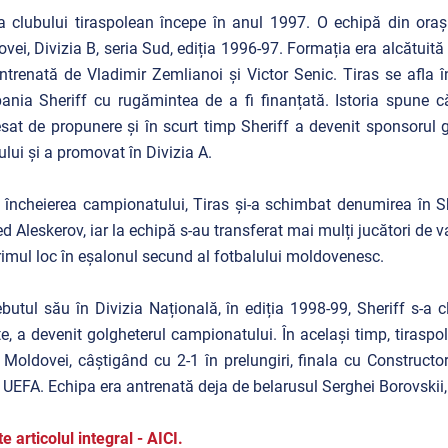
ia clubului tiraspolean începe în anul 1997. O echipă din ora
vei, Divizia B, seria Sud, ediția 1996-97. Formația era alcătuită di
ntrenată de Vladimir Zemlianoi și Victor Senic. Tiras se afla 
nia Sheriff cu rugămintea de a fi finanțată. Istoria spune c
esat de propunere și în scurt timp Sheriff a devenit sponsorul g
ului și a promovat în Divizia A.
încheierea campionatului, Tiras și-a schimbat denumirea în Sh
 Aleskerov, iar la echipă s-au transferat mai mulți jucători de va
rimul loc în eșalonul secund al fotbalului moldovenesc.
butul său în Divizia Națională, în ediția 1998-99, Sheriff s-a c
te, a devenit golgheterul campionatului. În același timp, tirasp
Moldovei, câștigând cu 2-1 în prelungiri, finala cu Constructo
UEFA. Echipa era antrenată deja de belarusul Serghei Borovskii, c
te articolul integral - AICI.