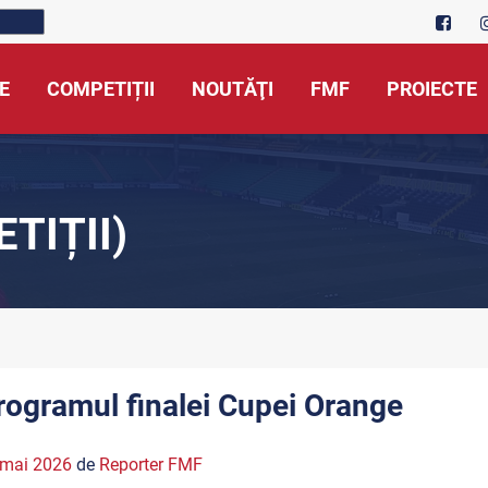
E
COMPETIȚII
NOUTĂŢI
FMF
PROIECTE
TIȚII)
rogramul finalei Cupei Orange
 mai 2026
de
Reporter FMF