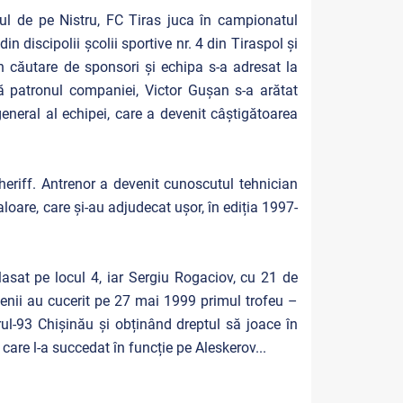
șul de pe Nistru, FC Tiras juca în campionatul
n discipolii școlii sportive nr. 4 din Tiraspol și
în căutare de sponsori și echipa s-a adresat la
ă patronul companiei, Victor Gușan s-a arătat
eneral al echipei, care a devenit câștigătoarea
eriff. Antrenor a devenit cunoscutul tehnician
loare, care și-au adjudecat ușor, în ediția 1997-
lasat pe locul 4, iar Sergiu Rogaciov, cu 21 de
olenii au cucerit pe 27 mai 1999 primul trofeu –
rul-93 Chișinău și obținând dreptul să joace în
are l-a succedat în funcție pe Aleskerov...