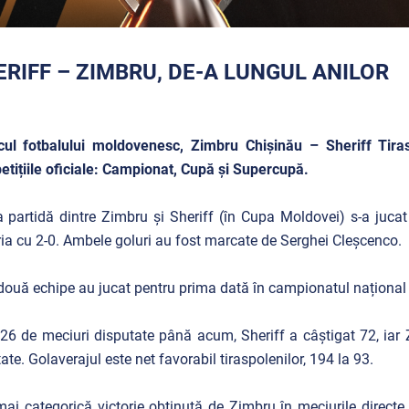
ERIFF – ZIMBRU, DE-A LUNGUL ANILOR
icul fotbalului moldovenesc, Zimbru Chișinău – Sheriff Tira
tițiile oficiale: Campionat, Cupă și Supercupă.
 partidă dintre Zimbru și Sheriff (în Cupa Moldovei) s-a jucat
ria cu 2-0. Ambele goluri au fost marcate de Serghei Cleșcenco.
două echipe au jucat pentru prima dată în campionatul național
26 de meciuri disputate până acum, Sheriff a câștigat 72, iar Z
tate. Golaverajul este net favorabil tiraspolenilor, 194 la 93.
ai categorică victorie obținută de Zimbru în meciurile directe