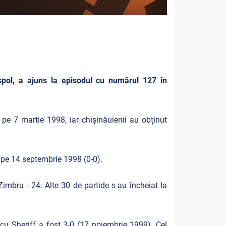
spol, a ajuns la episodul cu numărul 127 în
 pe 7 martie 1998, iar chișinăuienii au obținut
 pe 14 septembrie 1998 (0-0).
imbru - 24. Alte 30 de partide s-au încheiat la
 cu Sheriff a fost 3-0 (17 noiembrie 1999). Cel