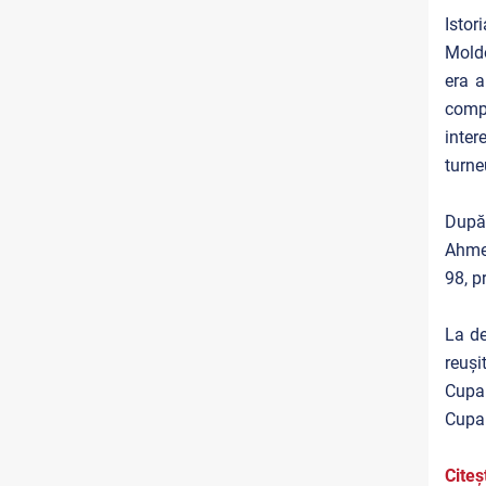
Istor
Moldo
era a
compa
inter
turne
După 
Ahmed
98, p
La de
reuși
Cupa 
Cupa 
Citeș