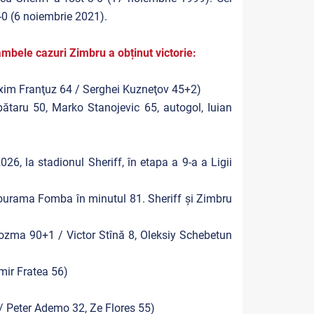
 6-0 (6 noiembrie 2021).
ambele cazuri Zimbru a obținut victorie:
axim Franţuz 64 / Serghei Kuzneţov 45+2)
taru 50, Marko Stanojevic 65, autogol, Iuian
26, la stadionul Sheriff, în etapa a 9-a a Ligii
Bourama Fomba în minutul 81. Sheriff și Zimbru
Cozma 90+1 / Victor Stînă 8, Oleksiy Schebetun
mir Fratea 56)
 / Peter Ademo 32, Ze Flores 55)