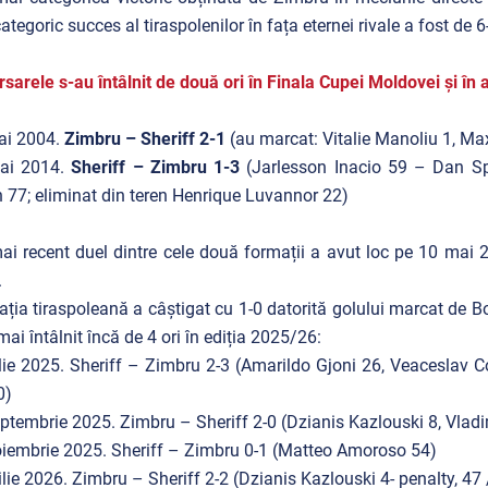
ategoric succes al tiraspolenilor în fața eternei rivale a fost de
sarele s-au întâlnit de două ori în Finala Cupei Moldovei și în 
ai 2004.
Zimbru – Sheriff 2-1
(au marcat: Vitalie Manoliu 1, M
ai 2014.
Sheriff – Zimbru 1-3
(Jarlesson Inacio 59 – Dan Spă
 77; eliminat din teren Henrique Luvannor 22)
ai recent duel dintre cele două formații a avut loc pe 10 mai 20
.
ția tiraspoleană a câștigat cu 1-0 datorită golului marcat de 
mai întâlnit încă de 4 ori în ediția 2025/26:
lie 2025. Sheriff – Zimbru 2-3 (Amarildo Gjoni 26, Veaceslav 
0)
ptembrie 2025. Zimbru – Sheriff 2-0 (Dzianis Kazlouski 8, Vladi
iembrie 2025. Sheriff – Zimbru 0-1 (Matteo Amoroso 54)
ilie 2026. Zimbru – Sheriff 2-2 (Dzianis Kazlouski 4- penalty, 47