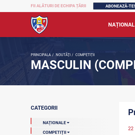
FII ALĂTURI DE ECHIPA ȚĂRII
ABONEAZĂ-TE!
NAȚIONAL
PRINCIPALA
/
NOUTĂŢI
/
COMPETIȚII
MASCULIN (COMPE
CATEGORII
P
NAȚIONALE
22
COMPETIȚII