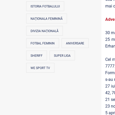
mai c
ISTORIA FOTBALULUI
Adver
NAȚIONALA FEMININĂ
DIVIZIA NAȚIONALĂ
30 m
25 m
FOTBAL FEMININ
ANIVERSARE
Erhan
SHERIFF
SUPER LIGA
Cel m
7777
WE SPORT TV
Forma
s-au 
27 iu
42, 7
21 se
23 no
5 apr