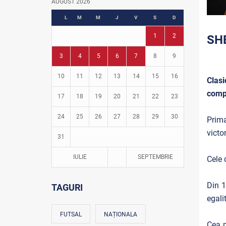
AUGUST 2026
Fotbal în grădinițe
L
M
M
J
V
S
D
1
2
SH
3
4
5
6
7
8
9
10
11
12
13
14
15
16
Clas
compe
17
18
19
20
21
22
23
24
25
26
27
28
29
30
Prima
victo
31
IULIE
SEPTEMBRIE
Cele 
Din 1
TAGURI
egali
FUTSAL
NAȚIONALA
Cea m