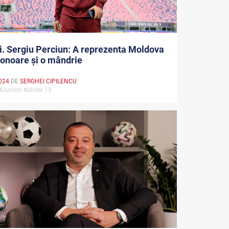
i. Sergiu Perciun: A reprezenta Moldova
 onoare și o mândrie
024
DE
SERGHEI CIPILENCU
 #Juniori #Under 19