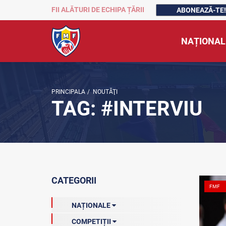
FII ALĂTURI DE ECHIPA ȚĂRII
ABONEAZĂ-TE!
NAȚIONAL
PRINCIPALA
/
NOUTĂŢI
TAG: #INTERVIU
CATEGORII
FMF
NAȚIONALE
COMPETIȚII