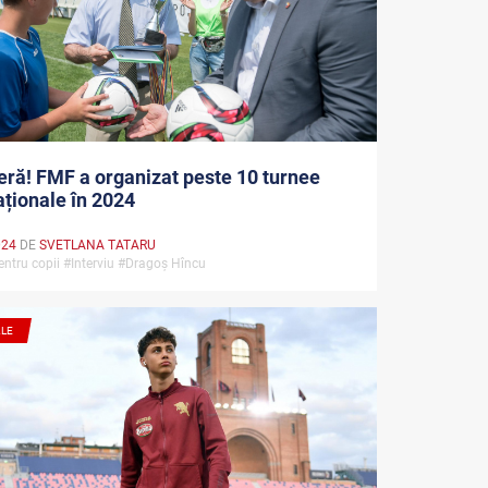
ră! FMF a organizat peste 10 turnee
aționale în 2024
024
DE
SVETLANA TATARU
entru copii #Interviu #Dragoș Hîncu
ALE