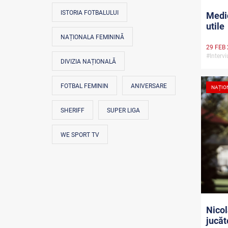
ISTORIA FOTBALULUI
Medic
utile
NAȚIONALA FEMININĂ
29 FEB
#Interv
DIVIZIA NAȚIONALĂ
FOTBAL FEMININ
ANIVERSARE
NAȚIO
SHERIFF
SUPER LIGA
WE SPORT TV
Nicol
jucăt