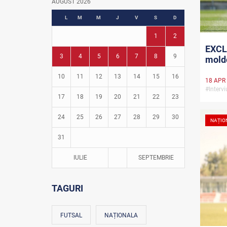
AUGUST 2026
Fotbal în grădinițe
L
M
M
J
V
S
D
1
2
EXCLU
3
4
5
6
7
8
9
moldo
10
11
12
13
14
15
16
18 APR
#Interv
17
18
19
20
21
22
23
24
25
26
27
28
29
30
NAȚIO
31
IULIE
SEPTEMBRIE
TAGURI
FUTSAL
NAȚIONALA