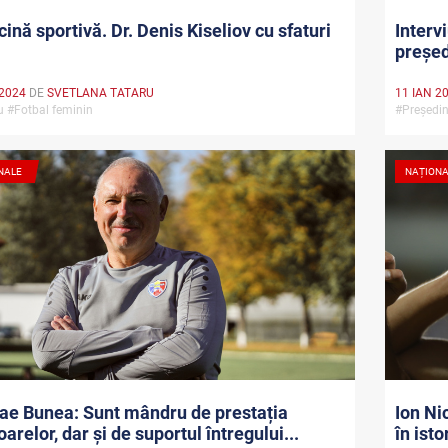
ină sportivă. Dr. Denis Kiseliov cu sfaturi
Interv
preșe
 2024
DE
SVETLANA TATARU
11 IAN 2
iu #Fotbal feminin
#Președi
NALE
NAȚION
ae Bunea: Sunt mândru de prestația
Ion Ni
oarelor, dar și de suportul întregului...
în ist