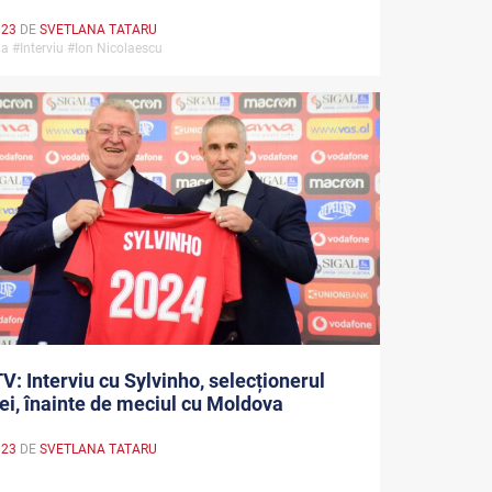
023
DE
SVETLANA TATARU
a #Interviu #Ion Nicolaescu
V: Interviu cu Sylvinho, selecționerul
ei, înainte de meciul cu Moldova
023
DE
SVETLANA TATARU
u