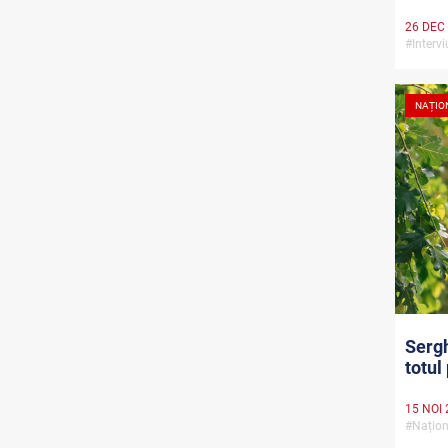
26 DEC
#Interv
NAȚIO
Serg
totul
15 NOI 
#Națion