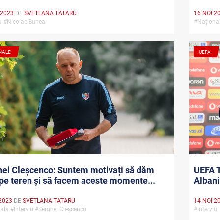
 2023
DE
SVETLANA TATARU
16 NOI 2
iu #Nicolae Bunea
#Național
NALE
UEFA
hei Cleșcenco: Suntem motivați să dăm
UEFA T
 pe teren și să facem aceste momente...
Albani
2023
DE
SVETLANA TATARU
14 NOI 2
ala #Interviu #Serghei Cleșcenco
#Intervi