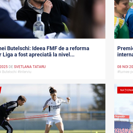
ei Butelschi: Ideea FMF de a reforma
Premie
 Liga a fost apreciată la nivel...
intern
 2025
DE
SVETLANA TATARU
08 NOI 2
i Butelschi #Interviu
#turnee p
NAȚION