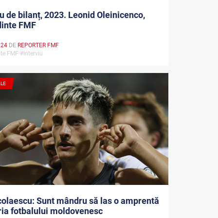
iu de bilanț, 2023. Leonid Oleinicenco,
dinte FMF
024
DE
REPORTER FMF
nte FMF #Interviu
ALE
colaescu: Sunt mândru să las o amprentă
oria fotbalului moldovenesc