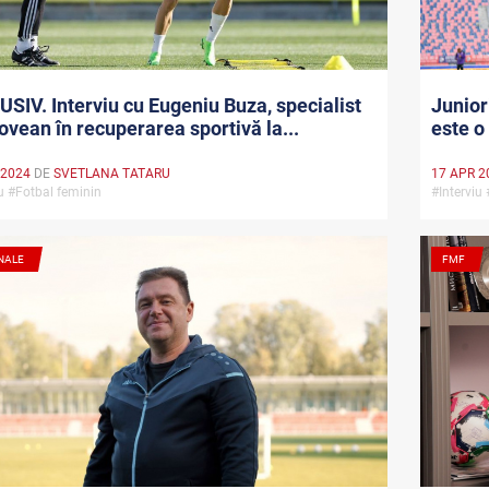
SIV. Interviu cu Eugeniu Buza, specialist
Junior
vean în recuperarea sportivă la...
este o
 2024
DE
SVETLANA TATARU
17 APR 2
iu #Fotbal feminin
#Interviu
NALE
FMF