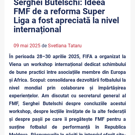
Serghei Butelschi: Ideea
FMF de a reforma Super
Liga a fost apreciată la nivel
internațional
09 mai 2025
de
Svetlana Tataru
În perioada 28–30 aprilie 2025, FIFA a organizat la
Viena un workshop internațional dedicat schimbului
de bune practici între asociațiile membre din Europa
și Africa. Scopul: consolidarea dezvoltării fotbalului la
nivel mondial prin colaborare și împărtășirea
experiențelor. Am discutat cu secretarul general al
FMF, Serghei Butelschi despre concluziile acestui
workshop, despre lecțiile învățate de la alte federații
și despre pașii pe care îi pregătește FMF pentru a
susține fotbalul de performanță în Republica
Moldova. Răspunsurile le găsiți în interviul oferit site-