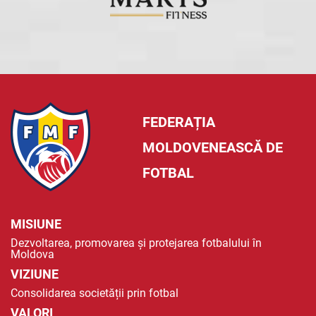
FEDERAȚIA
MOLDOVENEASCĂ DE
FOTBAL
MISIUNE
Dezvoltarea, promovarea și protejarea fotbalului în
Moldova
VIZIUNE
Consolidarea societății prin fotbal
VALORI