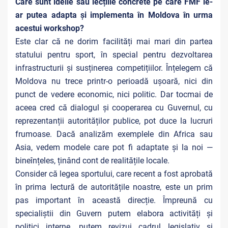
Care sunt ideile sau lecțiile concrete pe care FMF le-
ar putea adapta și implementa în Moldova în urma
acestui workshop?
Este clar că ne dorim facilități mai mari din partea
statului pentru sport, în special pentru dezvoltarea
infrastructurii și susținerea competițiilor. Înțelegem că
Moldova nu trece printr-o perioadă ușoară, nici din
punct de vedere economic, nici politic. Dar tocmai de
aceea cred că dialogul și cooperarea cu Guvernul, cu
reprezentanții autorităților publice, pot duce la lucruri
frumoase.
Dacă analizăm exemplele din Africa sau
Asia, vedem modele care pot fi adaptate și la noi —
bineînțeles, ținând cont de realitățile locale.
Consider că legea sportului, care recent a fost aprobată
în prima lectură de autoritățile noastre, este un prim
pas important în această direcție. Împreună cu
specialiștii din Guvern putem elabora activități și
politici interne, putem revizui cadrul legislativ și