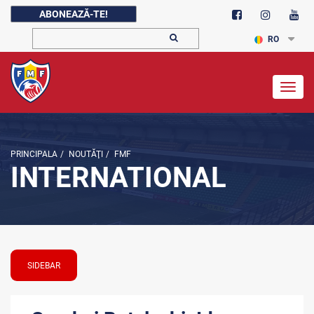
ABONEAZĂ-TE!
RO
Togg
navig
PRINCIPALA
/
NOUTĂŢI
/
FMF
INTERNATIONAL
SIDEBAR