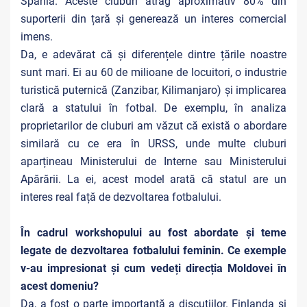
Spania. Aceste cluburi atrag aproximativ 80% din
suporterii din țară și generează un interes comercial
imens.
Da, e adevărat că și diferențele dintre țările noastre
sunt mari. Ei au 60 de milioane de locuitori, o industrie
turistică puternică (Zanzibar, Kilimanjaro) și implicarea
clară a statului în fotbal. De exemplu, în analiza
proprietarilor de cluburi am văzut că există o abordare
similară cu ce era în URSS, unde multe cluburi
aparțineau Ministerului de Interne sau Ministerului
Apărării. La ei, acest model arată că statul are un
interes real față de dezvoltarea fotbalului.
În cadrul workshopului au fost abordate și teme
legate de dezvoltarea fotbalului feminin. Ce exemple
v-au impresionat și cum vedeți direcția Moldovei în
acest domeniu?
Da, a fost o parte importantă a discuțiilor. Finlanda și