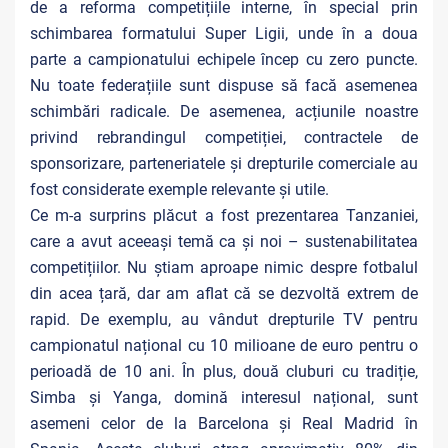
de a reforma competițiile interne, în special prin
schimbarea formatului Super Ligii, unde în a doua
parte a campionatului echipele încep cu zero puncte.
Nu toate federațiile sunt dispuse să facă asemenea
schimbări radicale. De asemenea, acțiunile noastre
privind rebrandingul competiției, contractele de
sponsorizare, parteneriatele și drepturile comerciale au
fost considerate exemple relevante și utile.
Ce m-a surprins plăcut a fost prezentarea Tanzaniei,
care a avut aceeași temă ca și noi – sustenabilitatea
competițiilor. Nu știam aproape nimic despre fotbalul
din acea țară, dar am aflat că se dezvoltă extrem de
rapid. De exemplu, au vândut drepturile TV pentru
campionatul național cu 10 milioane de euro pentru o
perioadă de 10 ani. În plus, două cluburi cu tradiție,
Simba și Yanga, domină interesul național, sunt
asemeni celor de la Barcelona și Real Madrid în