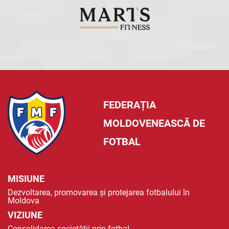
FEDERAȚIA
MOLDOVENEASCĂ DE
FOTBAL
MISIUNE
Dezvoltarea, promovarea și protejarea fotbalului în
Moldova
VIZIUNE
Consolidarea societății prin fotbal