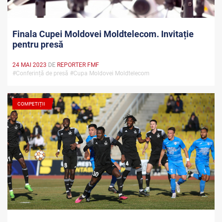
Finala Cupei Moldovei Moldtelecom. Invitație
pentru presă
24 MAI 2023
DE
REPORTER FMF
#Conferință de presă #Cupa Moldovei Moldtelecom
COMPETIȚII