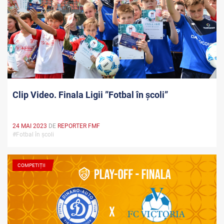
Clip Video. Finala Ligii ”Fotbal în școli”
24 MAI 2023
DE
REPORTER FMF
#Fotbal în școli
COMPETIȚII