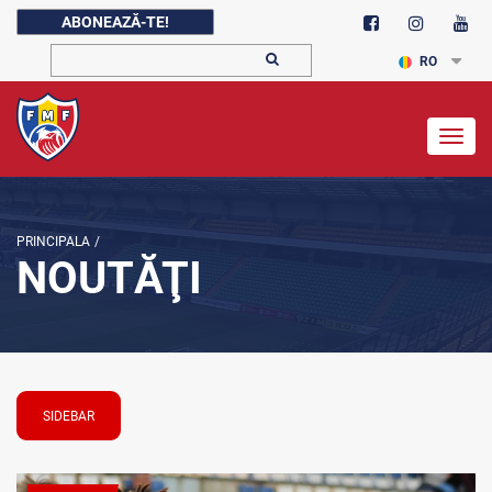
ABONEAZĂ-TE!
RO
Togg
navig
PRINCIPALA
/
NOUTĂŢI
SIDEBAR