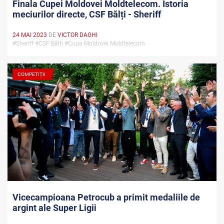
Finala Cupei Moldovei Moldtelecom. Istoria
meciurilor directe, CSF Bălți - Sheriff
24 MAI 2023
DE
VICTOR DAGHI
#Sheriff #CSF Bălți #Cupa Moldovei Moldtelecom
COMPETIȚII
Vicecampioana Petrocub a primit medaliile de
argint ale Super Ligii