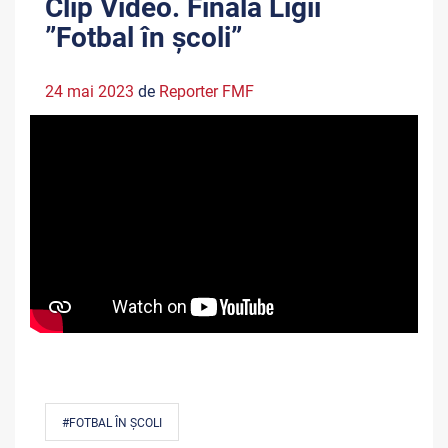
Clip Video. Finala Ligii
”Fotbal în școli”
24 mai 2023
de
Reporter FMF
#FOTBAL ÎN ȘCOLI