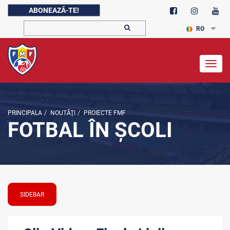
ABONEAZĂ-TE!
RO
Togg
navig
PRINCIPALA
/
NOUTĂŢI
/
PROIECTE FMF
FOTBAL ÎN ȘCOLI
SIDEBAR