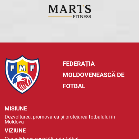
FEDERAȚIA
MOLDOVENEASCĂ DE
FOTBAL
MISIUNE
Dezvoltarea, promovarea și protejarea fotbalului în
Moldova
VIZIUNE
Consolidarea societății prin fotbal