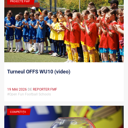
PROIECTE FMF
Turneul OFFS WU10 (video)
19 MAI 2026
DE
REPORTER FMF
#Open Fun Football Schools
COMPETIȚII