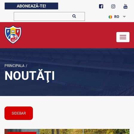
ABONEAZĂ-TE!
RO
Togg
navig
PRINCIPALA
/
NOUTĂŢI
SIDEBAR