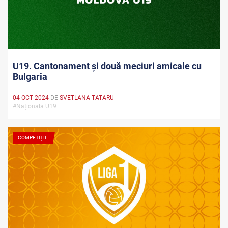
U19. Cantonament și două meciuri amicale cu
Bulgaria
04 OCT 2024
DE
SVETLANA TATARU
#Naționala U19
COMPETIȚII