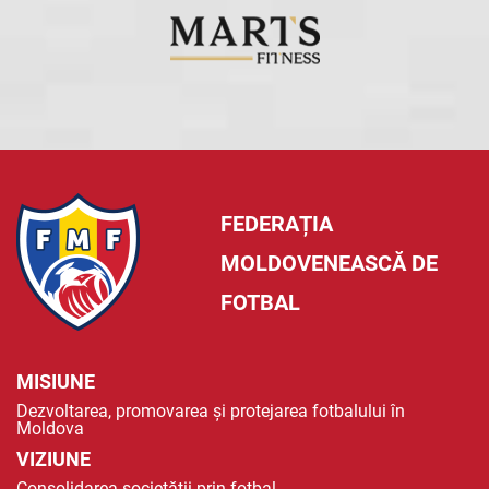
FEDERAȚIA
MOLDOVENEASCĂ DE
FOTBAL
MISIUNE
Dezvoltarea, promovarea și protejarea fotbalului în
Moldova
VIZIUNE
Consolidarea societății prin fotbal