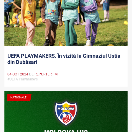
UEFA PLAYMAKERS. În vizită la Gimnaziul Ustia
din Dubăsari
04 OCT 2024
DE
REPORTER FMF
#UEFA Playmakers
NAȚIONALE