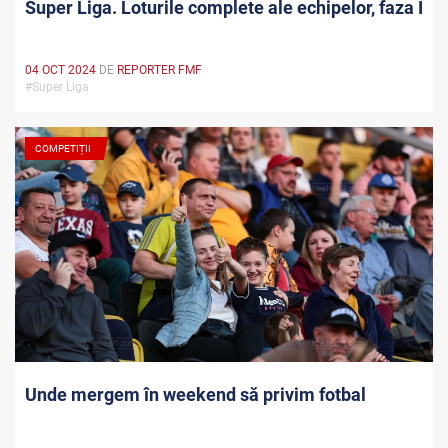
Super Liga. Loturile complete ale echipelor, faza I
04 OCT 2024
DE
REPORTER FMF
#Super Liga
COMPETIȚII
Unde mergem în weekend să privim fotbal