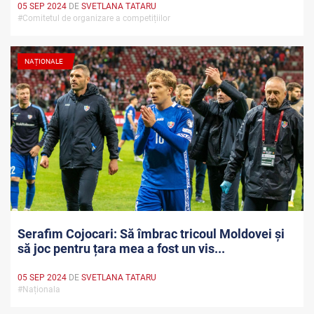
05 SEP 2024
DE
SVETLANA TATARU
#Comitetul de organizare a competițiilor
NAȚIONALE
Serafim Cojocari: Să îmbrac tricoul Moldovei și
să joc pentru țara mea a fost un vis...
05 SEP 2024
DE
SVETLANA TATARU
#Naționala