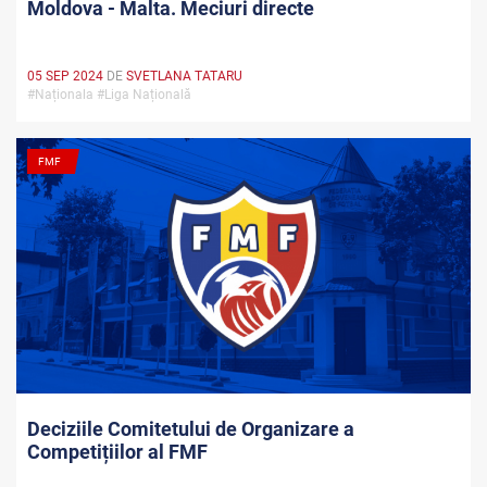
Moldova - Malta. Meciuri directe
05 SEP 2024
DE
SVETLANA TATARU
#Naționala #Liga Națională
FMF
Deciziile Comitetului de Organizare a
Competițiilor al FMF