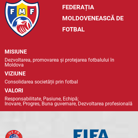
FEDERAȚIA
MOLDOVENEASCĂ DE
FOTBAL
MISIUNE
Dezvoltarea, promovarea și protejarea fotbalului în
Moldova
VIZIUNE
Consolidarea societății prin fotbal
VALORI
Responsabilitate, Pasiune, Echipă;
Inovare, Progres, Buna guvernare, Dezvoltarea profesională