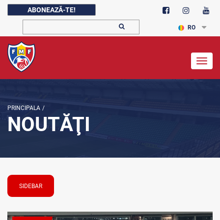
ABONEAZĂ-TE!
RO
Togg
navig
PRINCIPALA
/
NOUTĂŢI
SIDEBAR