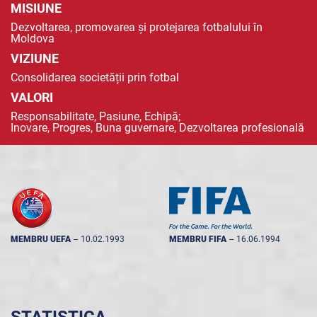
MISIUNE
Dezvoltarea, promovarea și protejarea fotbalului în
Moldova
VIZIUNE
Consolidarea societății prin fotbal
VALORI
Responsabilitate, Pasiune, Echipă;
Inovare, Progres, Buna guvernare, Dezvoltarea profesională
MEMBRU UEFA
--
10.02.1993
MEMBRU FIFA
--
16.06.1994