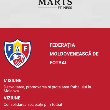
FEDERAȚIA
MOLDOVENEASCĂ DE
FOTBAL
MISIUNE
Dezvoltarea, promovarea și protejarea fotbalului în
Moldova
VIZIUNE
Consolidarea societății prin fotbal