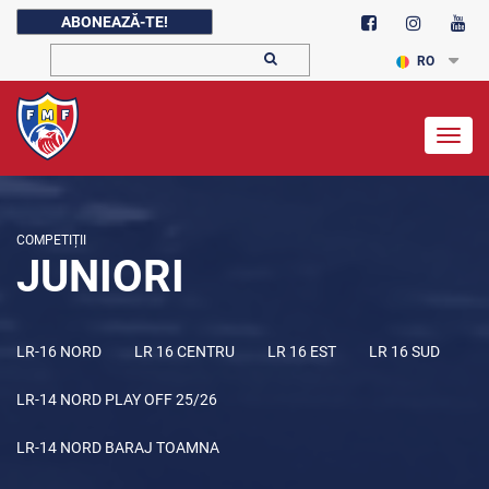
ABONEAZĂ-TE!
RO
Togg
navig
COMPETIȚII
JUNIORI
LR-16 NORD
LR 16 CENTRU
LR 16 EST
LR 16 SUD
LR-14 NORD PLAY OFF 25/26
LR-14 NORD BARAJ TOAMNA