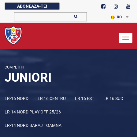
ABONEAZĂ-TE!
RO
Togg
navig
COMPETIȚII
JUNIORI
LR-16 NORD
LR 16 CENTRU
LR 16 EST
LR 16 SUD
LR-14 NORD PLAY OFF 25/26
LR-14 NORD BARAJ TOAMNA