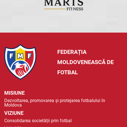
FEDERAȚIA
MOLDOVENEASCĂ DE
FOTBAL
MISIUNE
Dezvoltarea, promovarea și protejarea fotbalului în
Moldova
VIZIUNE
Consolidarea societății prin fotbal