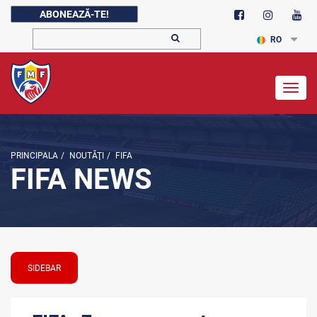
ABONEAZĂ-TE!
RO
Togg
navig
PRINCIPALA
/
NOUTĂŢI
/
FIFA
FIFA NEWS
SIDEBAR