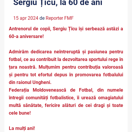
Sergiu Țîcu, la 60 de ani
15 apr 2024
de
Reporter FMF
Antrenorul de copii, Sergiu Țîcu își serbează astăzi a
60-a aniversare!
Admirăm dedicarea neîntreruptă și pasiunea pentru
fotbal, ce au contribuit la dezvoltarea sportului rege în
țara noastră. Mulțumim pentru contribuția valoroasă
și pentru tot efortul depus în promovarea fotbalului
din raionul Ungheni.
Federația Moldovenească de Fotbal, din numele
întregii comunități fotbalistice, îi urează omagiatului
multă sănătate, fericire alături de cei dragi și toate
cele bune!
La mulți ani!