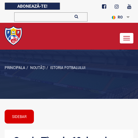
ABONEAZĂ-TE!
RO
Togg
navig
PRINCIPALA
/
NOUTĂŢI
/
ISTORIA FOTBALULUI
SIDEBAR