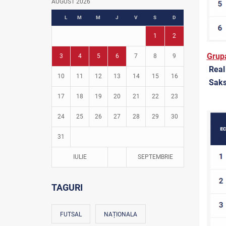
AUGUST 2026
Fotbal în grădinițe
L
M
M
J
V
S
D
1
2
Grup
3
4
5
6
7
8
9
Real 
10
11
12
13
14
15
16
Saks
17
18
19
20
21
22
23
24
25
26
27
28
29
30
31
IULIE
SEPTEMBRIE
TAGURI
FUTSAL
NAȚIONALA