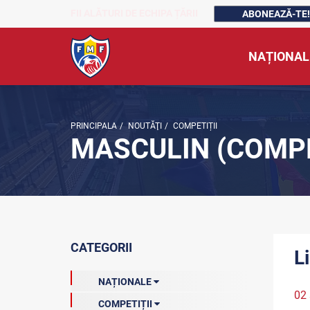
FII ALĂTURI DE ECHIPA ȚĂRII
ABONEAZĂ-TE!
NAȚIONAL
PRINCIPALA
/
NOUTĂŢI
/
COMPETIȚII
MASCULIN (COMPE
CATEGORII
L
NAȚIONALE
02
COMPETIȚII