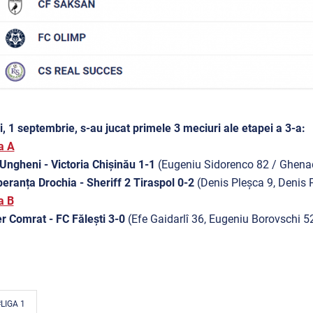
i, 1 septembrie, s-au jucat primele 3 meciuri ale etapei a 3-a:
a A
ngheni - Victoria Chișinău 1-1
(Eugeniu Sidorenco 82 / Ghena
eranța Drochia - Sheriff 2 Tiraspol 0-2
(Denis Pleșca 9, Denis 
a B
r Comrat - FC Fălești 3-0
(Efe Gaidarlî 36, Eugeniu Borovschi 52
LIGA 1