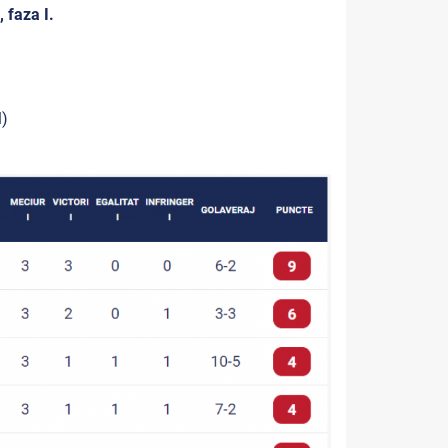
 faza I.
l)