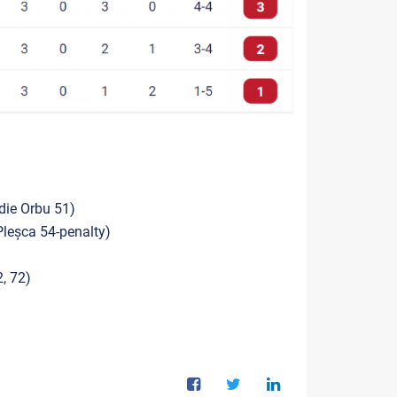
die Orbu 51)
Pleșca 54-penalty)
, 72)