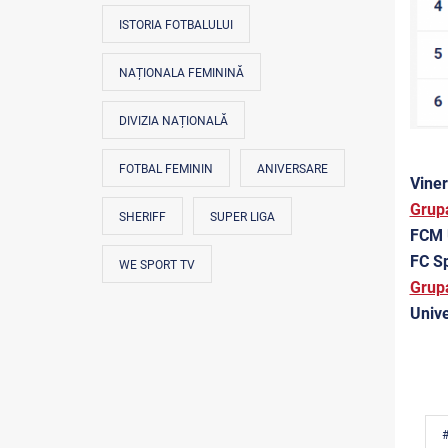
ISTORIA FOTBALULUI
NAȚIONALA FEMININĂ
DIVIZIA NAȚIONALĂ
FOTBAL FEMININ
ANIVERSARE
Viner
Grup
SHERIFF
SUPER LIGA
FCM U
FC Sp
WE SPORT TV
Grup
Unive
#