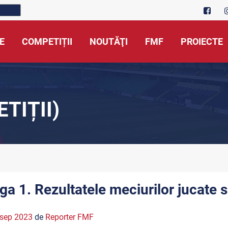
E
COMPETIȚII
NOUTĂŢI
FMF
PROIECTE
TIȚII)
iga 1. Rezultatele meciurilor jucate 
 sep 2023
de
Reporter FMF