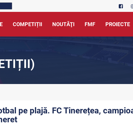
E
COMPETIȚII
NOUTĂŢI
FMF
PROIECTE
TIȚII)
otbal pe plajă. FC Tinerețea, campio
neret