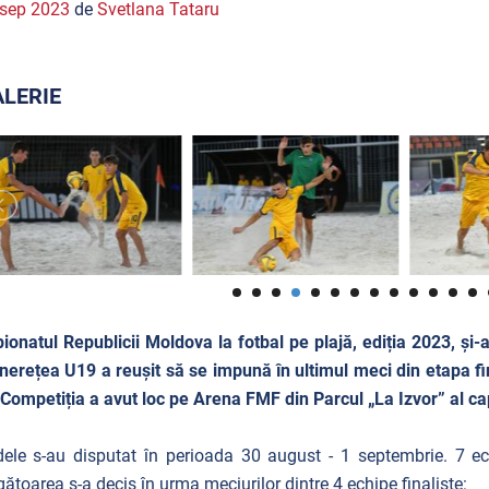
 sep 2023
de
Svetlana Tataru
LERIE
onatul Republicii Moldova la fotbal pe plajă, ediția 2023, și-
nerețea U19 a reușit să se impună în ultimul meci din etapa fi
Competiția a avut loc
pe Arena FMF din Parcul „La Izvor” al ca
dele s-au disputat în perioada 30 august - 1 septembrie. 7 ec
gătoarea s-a decis în urma meciurilor dintre 4 echipe finaliste: