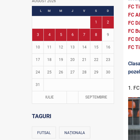
AUGUST 2026
FC Ti
Fotbal în grădinițe
L
M
M
J
V
S
D
FC A
1
2
FC D
FC Bu
3
4
5
6
7
8
9
FC D
FC T
10
11
12
13
14
15
16
17
18
19
20
21
22
23
Clasa
pozel
24
25
26
27
28
29
30
31
1. FC
IULIE
SEPTEMBRIE
TAGURI
FUTSAL
NAȚIONALA