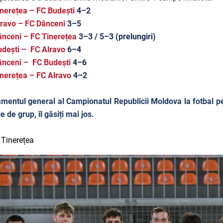
nerețea – FC Budești
4–2
lravo – FC Dănceni
3–5
ănceni – FC Tinerețea
3–3 / 5–3 (prelungiri)
dești – FC Alravo
6–4
ănceni – FC Budești
4–6
inerețea – FC Alravo
4–2
mentul general al Campionatul Republicii Moldova la fotbal pe 
e de grup, îl găsiți mai jos.
 Tinerețea