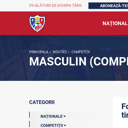
FII ALĂTURI DE ECHIPA ȚĂRII
ABONEAZĂ-TE!
NAȚIONAL
PRINCIPALA
/
NOUTĂŢI
/
COMPETIȚII
MASCULIN (COMPE
CATEGORII
F
ti
NAȚIONALE
COMPETIȚII