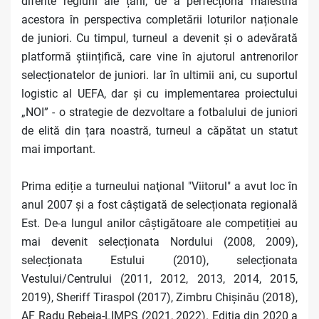
diferite regiuni ale țării, de a perfecționa măiestria
acestora în perspectiva completării loturilor naționale
de juniori. Cu timpul, turneul a devenit și o adevărată
platformă științifică, care vine în ajutorul antrenorilor
selecționatelor de juniori. Iar în ultimii ani, cu suportul
logistic al UEFA, dar și cu implementarea proiectului
„NOI” - o strategie de dezvoltare a fotbalului de juniori
de elită din țara noastră, turneul a căpătat un statut
mai important.
Prima ediție a turneului naţional "Viitorul" a avut loc în
anul 2007 și a fost câștigată de selecționata regională
Est. De-a lungul anilor câștigătoare ale competiției au
mai devenit selecționata Nordului (2008, 2009),
selecționata Estului (2010), selecționata
Vestului/Centrului (2011, 2012, 2013, 2014, 2015,
2019), Sheriff Tiraspol (2017), Zimbru Chișinău (2018),
AF Radu Rebeja-LIMPS (2021, 2022). Ediția din 2020 a