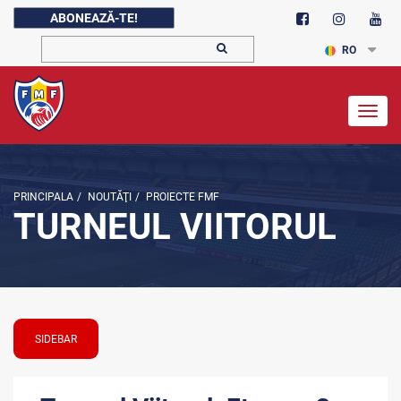
ABONEAZĂ-TE!
RO
Togg
navig
PRINCIPALA
/
NOUTĂŢI
/
PROIECTE FMF
TURNEUL VIITORUL
SIDEBAR