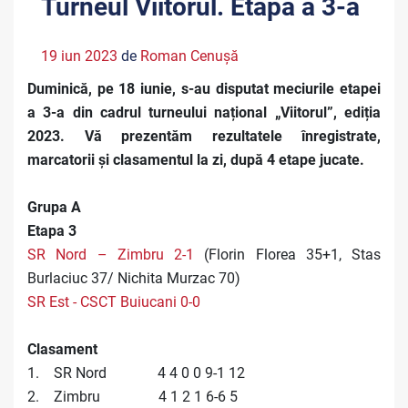
Turneul Viitorul. Etapa a 3-a
19 iun 2023
de
Roman Cenușă
Duminică, pe 18 iunie, s-au disputat meciurile etapei
a 3-a din cadrul turneului național „Viitorul”, ediția
2023. Vă prezentăm rezultatele înregistrate,
marcatorii și clasamentul la zi, după 4 etape jucate.
Grupa A
Etapa 3
SR Nord – Zimbru 2-1
(Florin Florea 35+1, Stas
Burlaciuc 37/ Nichita Murzac 70)
SR Est - CSCT Buiucani 0-0
Clasament
1. SR Nord 4 4 0 0 9-1 12
2. Zimbru 4 1 2 1 6-6 5