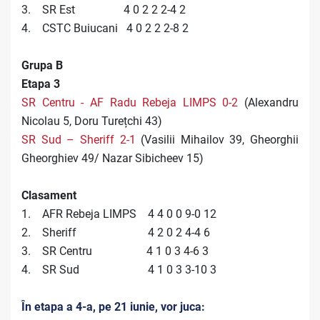
3. SR Est 4 0 2 2 2-4 2
4. CSTC Buiucani 4 0 2 2 2-8 2
Grupa B
Etapa 3
SR Centru - AF Radu Rebeja LIMPS 0-2
(Alexandru
Nicolau 5, Doru Turețchi 43)
SR Sud – Sheriff 2-1
(Vasilii Mihailov 39, Gheorghii
Gheorghiev 49/ Nazar Sibicheev 15)
Clasament
1. AFR Rebeja LIMPS 4 4 0 0 9-0 12
2. Sheriff 4 2 0 2 4-4 6
3. SR Centru 4 1 0 3 4-6 3
4. SR Sud 4 1 0 3 3-10 3
În etapa a 4-a, pe 21 iunie, vor juca: