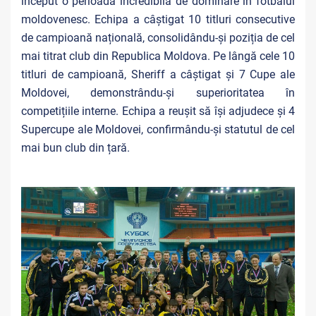
început o perioadă incredibilă de dominare în fotbalul
moldovenesc. Echipa a câștigat 10 titluri consecutive
de campioană națională, consolidându-și poziția de cel
mai titrat club din Republica Moldova. Pe lângă cele 10
titluri de campioană, Sheriff a câștigat și 7 Cupe ale
Moldovei, demonstrându-și superioritatea în
competițiile interne. Echipa a reușit să își adjudece și 4
Supercupe ale Moldovei, confirmându-și statutul de cel
mai bun club din țară.