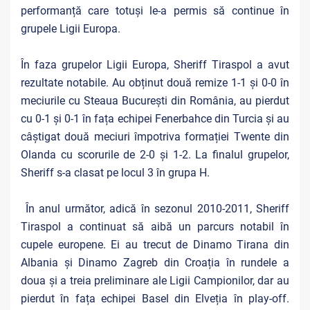
performanță care totuși le-a permis să continue în
grupele Ligii Europa.
În faza grupelor Ligii Europa, Sheriff Tiraspol a avut
rezultate notabile. Au obținut două remize 1-1 și 0-0 în
meciurile cu Steaua București din România, au pierdut
cu 0-1 și 0-1 în fața echipei Fenerbahce din Turcia și au
câștigat două meciuri împotriva formației Twente din
Olanda cu scorurile de 2-0 și 1-2. La finalul grupelor,
Sheriff s-a clasat pe locul 3 în grupa H.
În anul următor, adică în sezonul 2010-2011, Sheriff
Tiraspol a continuat să aibă un parcurs notabil în
cupele europene. Ei au trecut de Dinamo Tirana din
Albania și Dinamo Zagreb din Croația în rundele a
doua și a treia preliminare ale Ligii Campionilor, dar au
pierdut în fața echipei Basel din Elveția în play-off.