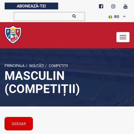
ABONEAZĂ-TE!
RO
Togg
navig
PRINCIPALA
/
NOUTĂŢI
/
COMPETIȚII
MASCULIN
(COMPETIȚII)
SIDEBAR