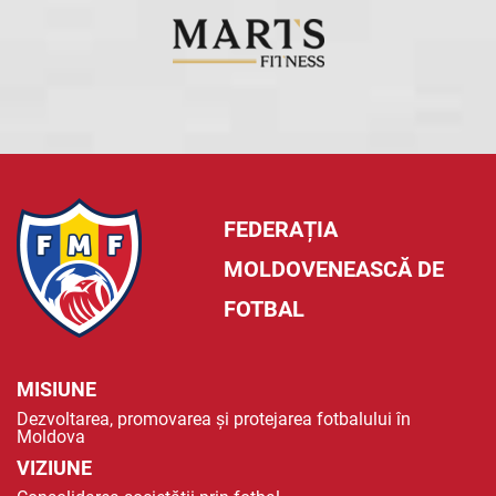
FEDERAȚIA
MOLDOVENEASCĂ DE
FOTBAL
MISIUNE
Dezvoltarea, promovarea și protejarea fotbalului în
Moldova
VIZIUNE