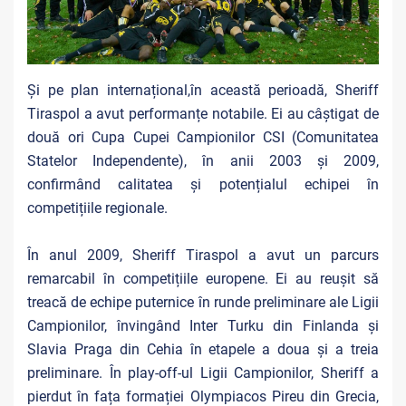
Și pe plan internațional,în această perioadă, Sheriff
Tiraspol a avut performanțe notabile. Ei au câștigat de
două ori Cupa Cupei Campionilor CSI (Comunitatea
Statelor Independente), în anii 2003 și 2009,
confirmând calitatea și potențialul echipei în
competițiile regionale.
În anul 2009, Sheriff Tiraspol a avut un parcurs
remarcabil în competițiile europene. Ei au reușit să
treacă de echipe puternice în runde preliminare ale Ligii
Campionilor, învingând Inter Turku din Finlanda și
Slavia Praga din Cehia în etapele a doua și a treia
preliminare. În play-off-ul Ligii Campionilor, Sheriff a
pierdut în fața formației Olympiacos Pireu din Grecia,