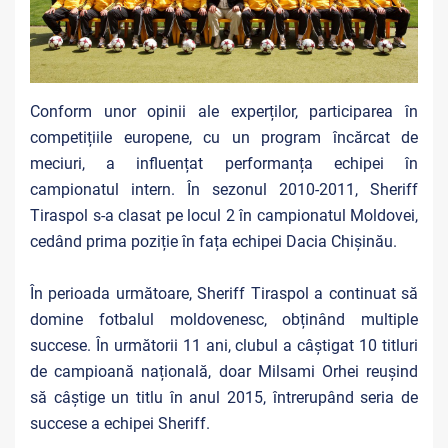
Conform unor opinii ale experților, participarea în
competițiile europene, cu un program încărcat de
meciuri, a influențat performanța echipei în
campionatul intern. În sezonul 2010-2011, Sheriff
Tiraspol s-a clasat pe locul 2 în campionatul Moldovei,
cedând prima poziție în fața echipei Dacia Chișinău.
În perioada următoare, Sheriff Tiraspol a continuat să
domine fotbalul moldovenesc, obținând multiple
succese. În următorii 11 ani, clubul a câștigat 10 titluri
de campioană națională, doar Milsami Orhei reușind
să câștige un titlu în anul 2015, întrerupând seria de
succese a echipei Sheriff.