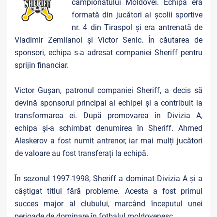
campionatului Moldovei. Echipa era
formată din jucători ai școlii sportive
nr. 4 din Tiraspol și era antrenată de
Vladimir Zemlianoi și Victor Senic. În căutarea de
sponsori, echipa s-a adresat companiei Sheriff pentru
sprijin financiar.
Victor Gușan, patronul companiei Sheriff, a decis să
devină sponsorul principal al echipei și a contribuit la
transformarea ei. După promovarea în Divizia A,
echipa și-a schimbat denumirea în Sheriff. Ahmed
Aleskerov a fost numit antrenor, iar mai mulți jucători
de valoare au fost transferați la echipă.
În sezonul 1997-1998, Sheriff a dominat Divizia A și a
câștigat titlul fără probleme. Acesta a fost primul
succes major al clubului, marcând începutul unei
perioade de dominare în fotbalul moldovenesc.