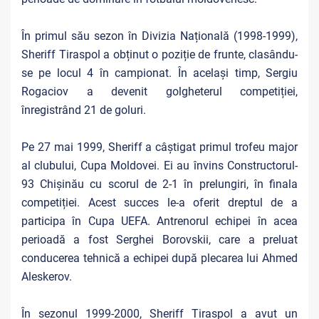
În primul său sezon în Divizia Națională (1998-1999),
Sheriff Tiraspol a obținut o poziție de frunte, clasându-
se pe locul 4 în campionat. În același timp, Sergiu
Rogaciov a devenit golgheterul competiției,
înregistrând 21 de goluri.
Pe 27 mai 1999, Sheriff a câștigat primul trofeu major
al clubului, Cupa Moldovei. Ei au învins Constructorul-
93 Chișinău cu scorul de 2-1 în prelungiri, în finala
competiției. Acest succes le-a oferit dreptul de a
participa în Cupa UEFA. Antrenorul echipei în acea
perioadă a fost Serghei Borovskii, care a preluat
conducerea tehnică a echipei după plecarea lui Ahmed
Aleskerov.
În sezonul 1999-2000, Sheriff Tiraspol a avut un