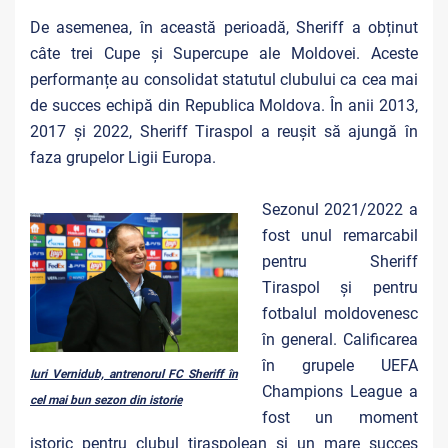
De asemenea, în această perioadă, Sheriff a obținut
câte trei Cupe și Supercupe ale Moldovei. Aceste
performanțe au consolidat statutul clubului ca cea mai
de succes echipă din Republica Moldova. În anii 2013,
2017 și 2022, Sheriff Tiraspol a reușit să ajungă în
faza grupelor Ligii Europa.
Sezonul 2021/2022 a
fost unul remarcabil
pentru Sheriff
Tiraspol și pentru
fotbalul moldovenesc
în general. Calificarea
în grupele UEFA
Iuri Vernidub, antrenorul FC Sheriff în
Champions League a
cel mai bun sezon din istorie
fost un moment
istoric pentru clubul tiraspolean și un mare succes