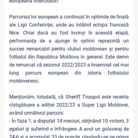
europeană intercluburi.
Parcursul lor european a continuat în optimile de finală
ale Ligii Conferinței, unde au întâlnit echipa franceză
Nice. Chiar dacă au fost învinși în această etapă,
performanța de a ajunge în optimi reprezintă un
succes remarcabil pentru clubul moldovean și pentru
fotbalul din Republica Moldova în general. Este demn
de remarcat că sezonul 2022/2023 a însemnat cel mai
lung parcurs european din istoria fotbalului
moldovenesc.
Menționăm, totodată, că Sheriff Tiraspol este recenta
cîștigătoare a ediției 2022/23 a Super Ligii Moldovei,
având următorul parcurs:
- În faza 1, a disputat 14 meciuri, obținând 10 victorii, 3
egaluri și suferind o înfrângere. A avut un golaveraj de
24-6 și a acumulat 33 de puncte, clasându-se pe prima