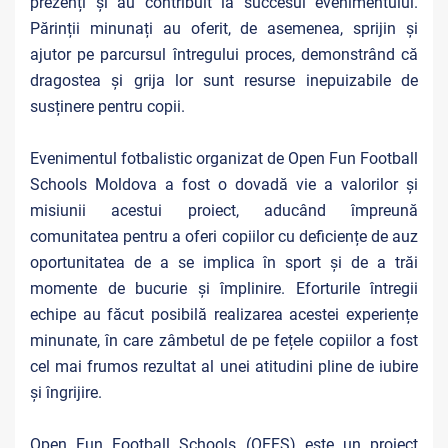
prezenți și au contribuit la succesul evenimentului.
Părinții minunați au oferit, de asemenea, sprijin și
ajutor pe parcursul întregului proces, demonstrând că
dragostea și grija lor sunt resurse inepuizabile de
susținere pentru copii.
Evenimentul fotbalistic organizat de Open Fun Football
Schools Moldova a fost o dovadă vie a valorilor și
misiunii acestui proiect, aducând împreună
comunitatea pentru a oferi copiilor cu deficiențe de auz
oportunitatea de a se implica în sport și de a trăi
momente de bucurie și împlinire. Eforturile întregii
echipe au făcut posibilă realizarea acestei experiențe
minunate, în care zâmbetul de pe fețele copiilor a fost
cel mai frumos rezultat al unei atitudini pline de iubire
și îngrijire.
Open Fun Football Schools (OFFS) este un proiect