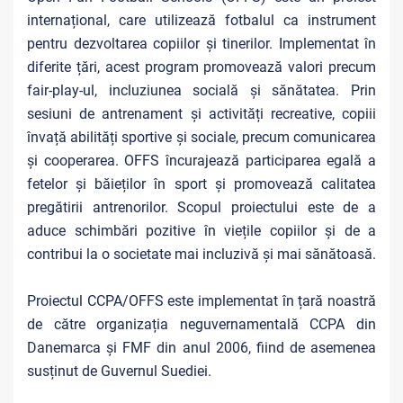
internațional, care utilizează fotbalul ca instrument
pentru dezvoltarea copiilor și tinerilor. Implementat în
diferite țări, acest program promovează valori precum
fair-play-ul, incluziunea socială și sănătatea. Prin
sesiuni de antrenament și activități recreative, copiii
învață abilități sportive și sociale, precum comunicarea
și cooperarea. OFFS încurajează participarea egală a
fetelor și băieților în sport și promovează calitatea
pregătirii antrenorilor. Scopul proiectului este de a
aduce schimbări pozitive în viețile copiilor și de a
contribui la o societate mai incluzivă și mai sănătoasă.
Proiectul CCPA/OFFS este implementat în țară noastră
de către organizația neguvernamentală CCPA din
Danemarca şi FMF din anul 2006, fiind de asemenea
susținut de Guvernul Suediei.