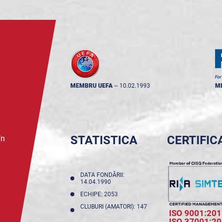
MEMBRU UEFA
--
10.02.1993
M
STATISTICA
CERTIFIC
în
DATA FONDĂRII:
14.04.1990
ECHIPE: 2053
CLUBURI (AMATORI): 147
ISO 9001:201
ISO 37001:2