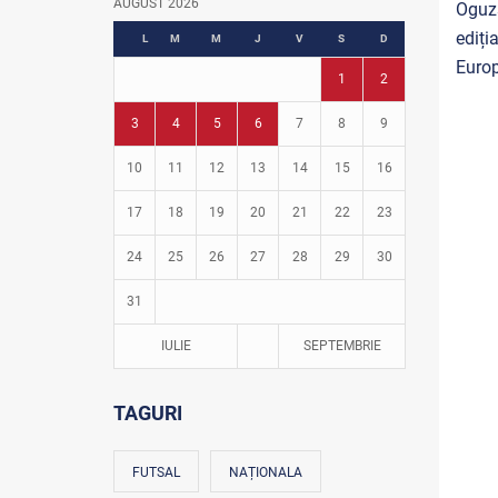
AUGUST 2026
Oguzs
Fotbal în grădinițe
ediți
L
M
M
J
V
S
D
Euro
1
2
3
4
5
6
7
8
9
10
11
12
13
14
15
16
17
18
19
20
21
22
23
24
25
26
27
28
29
30
31
IULIE
SEPTEMBRIE
TAGURI
FUTSAL
NAȚIONALA