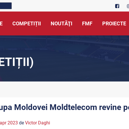
E
COMPETIȚII
NOUTĂŢI
FMF
PROIECTE
TIȚII)
upa Moldovei Moldtelecom revine pe 
apr 2023
de
Victor Daghi