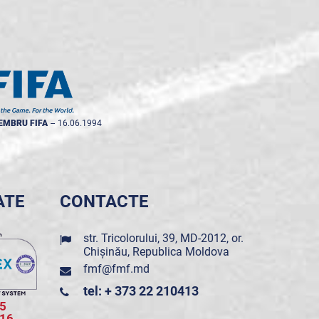
EMBRU FIFA
--
16.06.1994
ATE
CONTACTE
str. Tricolorului, 39, MD-2012, or.
Chișinău, Republica Moldova
fmf@fmf.md
tel: + 373 22 210413
5
016