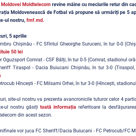
 Moldovei Moldtelecom
revine mâine cu meciurile retur din cad
ația Moldovenească de Fotbal vă propune să urmăriți pe 5 april
te-ul nostru,
fmf.md.
uri, 5 aprilie
mbru Chișinău - FC Sfîntul Gheorghe Suruceni, în tur 0-0 (Chi
ituie 50 lei
r Oguzsport Comrat - CSF Bălți, în tur 0-5 (Comrat, stadionul orăș
eriff Tiraspol - Dacia Buiucani Chișinău, în tur 3-0 (Tiraspol,
ă
trocub Hîncești - FC Milsami Orhei, în tur 3-0 (Hîncești, stadionu
uri, site-ul nostru va prezenta avancronicile tuturor celor 4 parti
te-ul nostru găsiți
toată informația
referitoare la desfășurar
elecom din acest sezon.
mifinale vor juca FC Sheriff/Dacia Buiucani - FC Petrocub/FC M