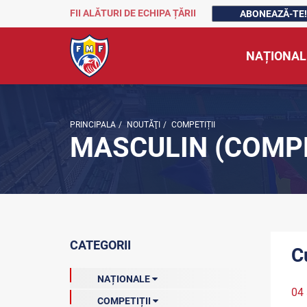
FII ALĂTURI DE ECHIPA ȚĂRII
ABONEAZĂ-TE!
NAȚIONAL
PRINCIPALA
/
NOUTĂŢI
/
COMPETIȚII
MASCULIN (COMPE
CATEGORII
C
NAȚIONALE
04 
COMPETIȚII