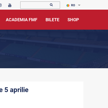
RO
ACADEMIA FMF
BILETE
SHOP
5 aprilie