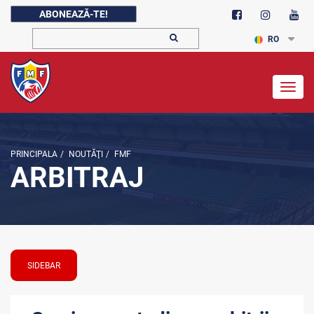
ABONEAZĂ-TE!
RO
Togg
navig
PRINCIPALA
/
NOUTĂŢI
/
FMF
ARBITRAJ
SIDEBAR