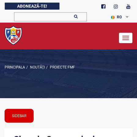
ABONEAZĂ-TE!
RO
Togg
navig
PRINCIPALA
/
NOUTĂŢI
/
PROIECTE FMF
SIDEBAR