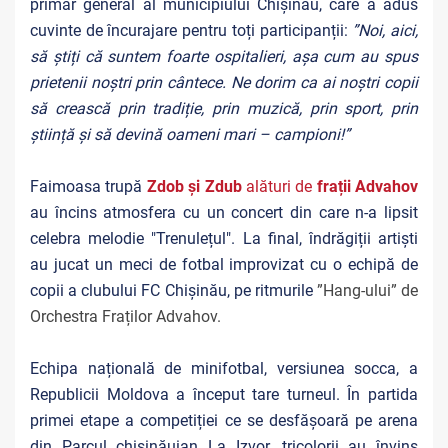
primar general al municipiului Chișinău,
care a adus
cuvinte de încurajare pentru toți participanții:
”Noi, aici,
să știți că suntem foarte ospitalieri, așa cum au spus
prietenii noștri prin cântece. Ne dorim ca ai noștri copii
să crească prin tradiție, prin muzică, prin sport, prin
știință și să devină oameni mari – campioni!”
Faimoasa trupă
Zdob și Zdub
alături de
frații Advahov
au încins atmosfera cu un concert din care n-a lipsit
celebra melodie "Trenulețul". La final, îndrăgiții artiști
au jucat un meci de fotbal improvizat cu o echipă de
copii a clubului FC Chișinău, pe ritmurile
”Hang-ului” de
Orchestra Fraților Advahov.
Echipa națională de minifotbal, versiunea socca, a
Republicii Moldova a început tare turneul. În partida
primei etape a competiției ce se desfășoară pe arena
din Parcul chișinăuian La Izvor, tricolorii au învins