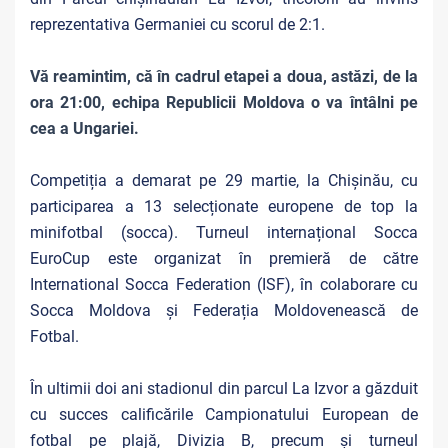
reprezentativa Germaniei cu scorul de 2:1.
Vă reamintim, că în cadrul etapei a doua, astăzi, de la
ora 21:00, echipa Republicii Moldova o va întâlni pe
cea a Ungariei.
Competiția a demarat pe 29 martie, la Chișinău, cu
participarea a 13
selecționate europene de top la
minifotbal (socca).
Turneul internațional Socca
EuroCup este organizat în premieră de către
International Socca Federation (ISF), în colaborare cu
Socca Moldova și Federația Moldovenească de
Fotbal.
În ultimii doi ani stadionul din parcul La Izvor a găzduit
cu succes calificările Campionatului European de
fotbal pe plajă, Divizia B, precum și turneul