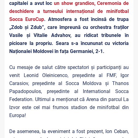
capitalei a avut loc
un show grandios, Ceremonia de
deschidere a turneului internațional de minifotbal
Socca EuroCup
. Atmosfera a fost încinsă de
trupa
„Zdob și Zdub”, care împreună cu orchestra fraților
Vasile și Vitalie Advahov, au ridicat tribunele în
picioare la propriu. Seara s-a încununat cu victoria
Naționalei Moldovei în fața Germaniei, 2-1.
Cu mesaje de salut către spectatori și participanți au
venit Leonid Oleinicenco, președinte al FMF, Igor
Carasiov, președinte al Socca Moldova și Thanos
Papadopoulos, președinte al International Socca
Federation. Ultimul a menționat că Arena din parcul La
Izvor este cel mai frumos stadion de minifotbal din
Europa!
De asemenea, la eveniment a fost prezent, Ion Ceban,