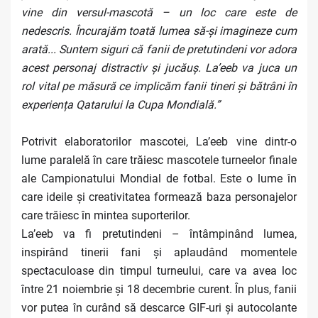
vine din versul-mascotă – un loc care este de
nedescris. Încurajăm toată lumea să-și imagineze cum
arată... Suntem siguri că fanii de pretutindeni vor adora
acest personaj distractiv și jucăuș. La’eeb va juca un
rol vital pe măsură ce implicăm fanii tineri și bătrâni în
experiența Qatarului la Cupa Mondială.”
Potrivit elaboratorilor mascotei, La’eeb vine dintr-o
lume paralelă în care trăiesc mascotele turneelor finale
ale Campionatului Mondial de fotbal. Este o lume în
care ideile și creativitatea formează baza personajelor
care trăiesc în mintea suporterilor.
La’eeb va fi pretutindeni – întâmpinând lumea,
inspirând tinerii fani și aplaudând momentele
spectaculoase din timpul turneului, care va avea loc
între 21 noiembrie și 18 decembrie curent. În plus, fanii
vor putea în curând să descarce GIF-uri și autocolante