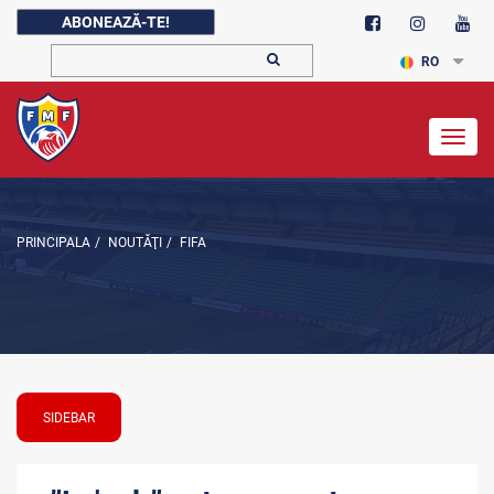
ABONEAZĂ-TE!
RO
Togg
navig
PRINCIPALA
/
NOUTĂŢI
/
FIFA
SIDEBAR