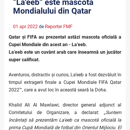
”La'eeb” este mascota
Mondialului din Qatar
01 apr 2022
de
Reporter FMF
Qatar și FIFA au prezentat astăzi mascota oficială a
Cupei Mondiale din acest an - La’eeb.
La’eeb este un cuvânt arab care înseamnă un jucător
super calificat.
Aventuros, distractiv și curios, La’eeb a fost dezvăluit în
timpul extragerii finale a Cupei Mondiale FIFA Qatar
2022™, care a avut loc în această seară la Doha.
Khalid Ali Al Mawlawi, director general adjunct al
Comitetului de Organizare, a declarat:
„Suntem
încântați să prezentăm La'eeb ca mascotă oficială la
prima Cupă Mondială de fotbal din Orientul Mijlociu. El