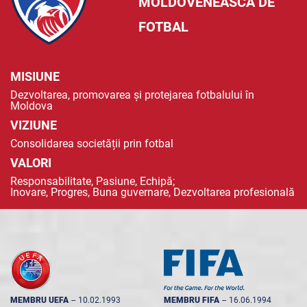
MOLDOVENEASCĂ DE
FOTBAL
MISIUNE
Dezvoltarea, promovarea și protejarea fotbalului în
Moldova
VIZIUNE
Consolidarea societății prin fotbal
VALORI
Responsabilitate, Pasiune, Echipă;
Inovare, Progres, Buna guvernare, Dezvoltarea profesională
MEMBRU UEFA
--
10.02.1993
MEMBRU FIFA
--
16.06.1994