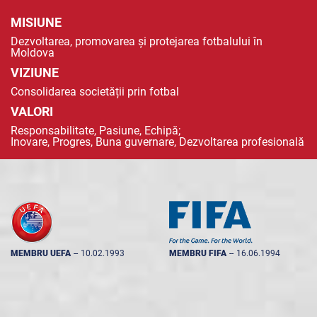
MISIUNE
Dezvoltarea, promovarea și protejarea fotbalului în
Moldova
VIZIUNE
Consolidarea societății prin fotbal
VALORI
Responsabilitate, Pasiune, Echipă;
Inovare, Progres, Buna guvernare, Dezvoltarea profesională
MEMBRU UEFA
--
10.02.1993
MEMBRU FIFA
--
16.06.1994