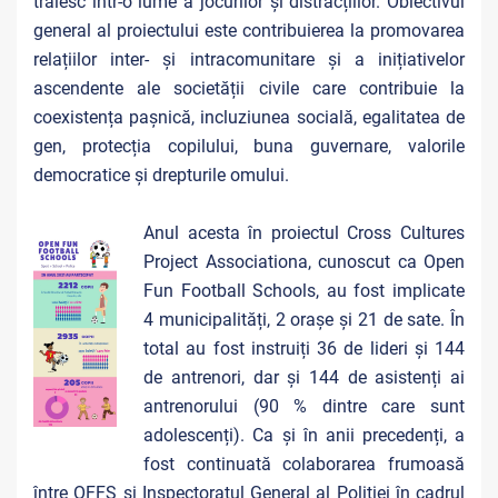
trăiesc într-o lume a jocurilor şi distracțiilor. Obiectivul
general al proiectului este contribuierea la promovarea
relațiilor inter- și intracomunitare și a inițiativelor
ascendente ale societății civile care contribuie la
coexistența pașnică, incluziunea socială, egalitatea de
gen, protecția copilului, buna guvernare, valorile
democratice și drepturile omului.
Anul acesta în proiectul Cross Cultures
Project Associationa, cunoscut ca Open
Fun Football Schools, au fost implicate
4 municipalități, 2 orașe și 21 de sate. În
total au fost instruiți 36 de lideri și 144
de antrenori, dar și 144 de asistenți ai
antrenorului (90 % dintre care sunt
adolescenți). Ca și în anii precedenți, a
fost continuată colaborarea frumoasă
între OFFS și Inspectoratul General al Politiei în cadrul