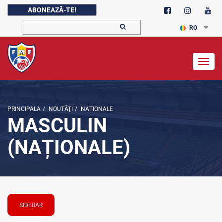
ABONEAZĂ-TE!
RO
Togg
navig
PRINCIPALA
/
NOUTĂŢI
/
NAȚIONALE
MASCULIN
(NAȚIONALE)
SIDEBAR