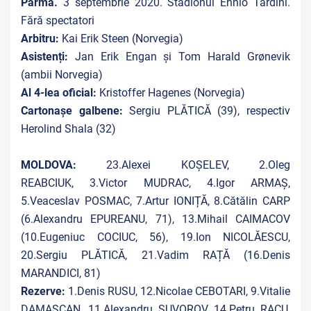
Parma.
3 septembrie 2020. Stadionul Ennio Tardini.
Fără spectatori
Arbitru:
Kai Erik Steen (Norvegia)
Asistenți:
Jan Erik Engan și Tom Harald Grønevik
(ambii Norvegia)
Al 4-lea oficial:
Kristoffer Hagenes (Norvegia)
Cartonașe galbene:
Sergiu PLĂTICĂ (39), respectiv
Herolind Shala (32)
MOLDOVA:
23.Alexei KOȘELEV, 2.Oleg
REABCIUK, 3.Victor MUDRAC, 4.Igor ARMAȘ,
5.Veaceslav POSMAC, 7.Artur IONIȚĂ, 8.Cătălin CARP
(6.Alexandru EPUREANU, 71), 13.Mihail CAIMACOV
(10.Eugeniuc COCIUC, 56), 19.Ion NICOLĂESCU,
20.Sergiu PLĂTICĂ, 21.Vadim RAȚĂ (16.Denis
MARANDICI, 81)
Rezerve:
1.Denis RUSU, 12.Nicolae CEBOTARI, 9.Vitalie
DAMAȘCAN, 11.Alexandru SUVOROV, 14.Petru RACU,