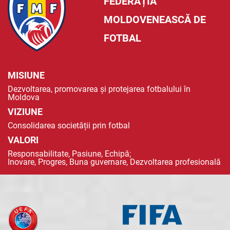
FEDERAȚIA
MOLDOVENEASCĂ DE
FOTBAL
MISIUNE
Dezvoltarea, promovarea și protejarea fotbalului în
Moldova
VIZIUNE
Consolidarea societății prin fotbal
VALORI
Responsabilitate, Pasiune, Echipă;
Inovare, Progres, Buna guvernare, Dezvoltarea profesională