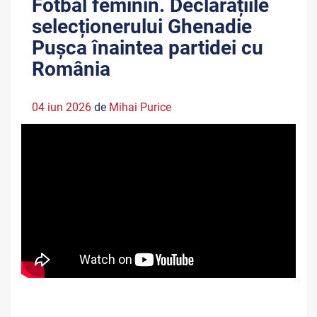
Fotbal feminin. Declarațiile
selecționerului Ghenadie
Pușca înaintea partidei cu
România
04 iun 2026
de
Mihai Purice