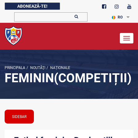
ABONEAZĂ-TE!
RO
Togg
navig
PRINCIPALA
/
NOUTĂŢI
/
NAȚIONALE
FEMININ(COMPETIȚII)
SIDEBAR