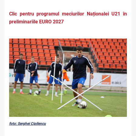
Clic pentru programul meciurilor Naționalei U21 în
preliminariile EURO 2027
foto: Serghei Cipilencu