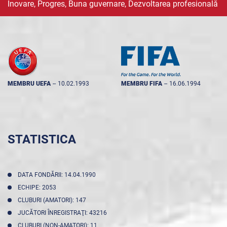
Inovare, Progres, Buna guvernare, Dezvoltarea profesională
MEMBRU UEFA
--
10.02.1993
MEMBRU FIFA
--
16.06.1994
STATISTICA
DATA FONDĂRII: 14.04.1990
ECHIPE: 2053
CLUBURI (AMATORI): 147
JUCĂTORI ÎNREGISTRAŢI: 43216
CLUBURI (NON-AMATORI): 11