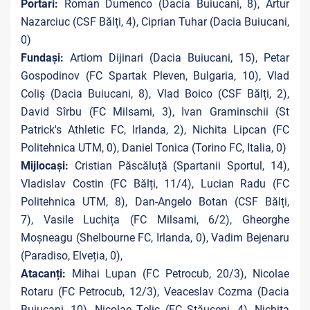
Portari:
Roman Dumenco (Dacia Buiucani, 8), Artur
Nazarciuc (CSF Bălți, 4), Ciprian Tuhar (Dacia Buiucani,
0)
Fundași:
Artiom Dijinari (Dacia Buiucani, 15), Petar
Gospodinov (FC Spartak Pleven, Bulgaria, 10), Vlad
Coliș (Dacia Buiucani, 8), Vlad Boico (CSF Bălți, 2),
David Sîrbu (FC Milsami, 3), Ivan Graminschii (St
Patrick's Athletic FC, Irlanda, 2), Nichita Lipcan (FC
Politehnica UTM, 0), Daniel Tonica (Torino FC, Italia, 0)
Mijlocași:
Cristian Păscăluță (Spartanii Sportul, 14),
Vladislav Costin (FC Bălți, 11/4), Lucian Radu (FC
Politehnica UTM, 8), Dan-Angelo Botan (CSF Bălți,
7), Vasile Luchița (FC Milsami, 6/2), Gheorghe
Moșneagu (Shelbourne FC, Irlanda, 0), Vadim Bejenaru
(Paradiso, Elveția, 0),
Atacanți:
Mihai Lupan (FC Petrocub, 20/3), Nicolae
Rotaru (FC Petrocub, 12/3), Veaceslav Cozma (Dacia
Buiucani, 10), Nicolae Țelic (FC Stăuceni, 4), Nichita