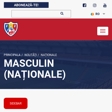
ABONEAZĂ-TE!
RO
Togg
navig
PRINCIPALA
/
NOUTĂŢI
/
NAȚIONALE
MASCULIN
(NAȚIONALE)
SIDEBAR