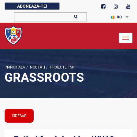
ABONEAZĂ-TE!
RO
Togg
navig
PRINCIPALA
/
NOUTĂŢI
/
PROIECTE FMF
GRASSROOTS
SIDEBAR