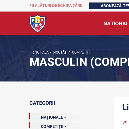
FII ALĂTURI DE ECHIPA ȚĂRII
ABONEAZĂ-TE!
NAȚIONAL
PRINCIPALA
/
NOUTĂŢI
/
COMPETIȚII
MASCULIN (COMPE
CATEGORII
L
NAȚIONALE
29
COMPETIȚII