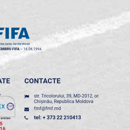
EMBRU FIFA
--
16.06.1994
ATE
CONTACTE
str. Tricolorului, 39, MD-2012, or.
Chișinău, Republica Moldova
fmf@fmf.md
tel: + 373 22 210413
5
016