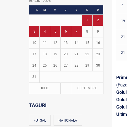
AUGUST 2026
7
Fotbal în grădinițe
L
M
M
J
V
S
D
1
2
19
3
4
5
6
7
8
9
21
10
11
12
13
14
15
16
21
17
18
19
20
21
22
23
24
25
26
27
28
29
30
31
Prim
(Faza
IULIE
SEPTEMBRIE
Golul
Golul
TAGURI
Golul
Ultim
FUTSAL
NAȚIONALA