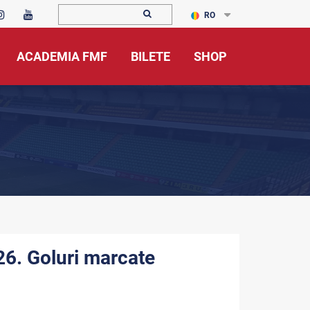
RO
ACADEMIA FMF
BILETE
SHOP
26. Goluri marcate