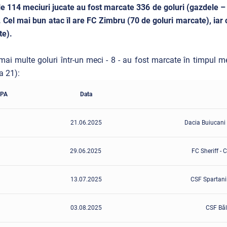
le 114 meciuri jucate au fost marcate 336 de goluri (gazdele – 
 Cel mai bun atac îl are FC Zimbru (70 de goluri marcate), iar
te).
mai multe goluri într-un meci - 8 - au fost marcate în timpul m
a 21):
APA
Data
21.06.2025
Dacia Buiucani 
29.06.2025
FC Sheriff - 
13.07.2025
CSF Spartanii
03.08.2025
CSF Băl