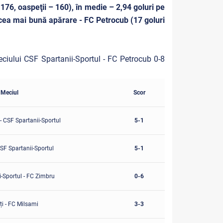
176, oaspeţii – 160), în medie – 2,94 goluri pe
 cea mai bună apărare - FC Petrocub (17 goluri
eciului CSF Spartanii-Sportul - FC Petrocub 0-8
Meciul
Scor
- CSF Spartanii-Sportul
5-1
CSF Spartanii-Sportul
5-1
-Sportul - FC Zimbru
0-6
ți - FC Milsami
3-3