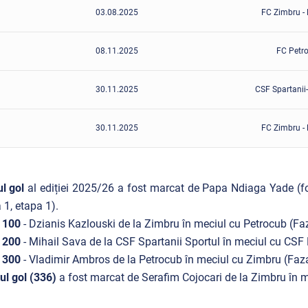
03.08.2025
FC Zimbru -
08.11.2025
FC Petro
30.11.2025
CSF Spartanii-
30.11.2025
FC Zimbru -
ul gol
al ediției 2025/26 a fost marcat de Papa Ndiaga Yade (fo
 1, etapa 1).
 100
- Dzianis Kazlouski de la Zimbru în meciul cu Petrocub (Faz
 200
- Mihail Sava de la CSF Spartanii Sportul în meciul cu CSF B
 300
- Vladimir Ambros de la Petrocub în meciul cu Zimbru (Faza
ul gol (336)
a fost marcat de Serafim Cojocari de la Zimbru în m