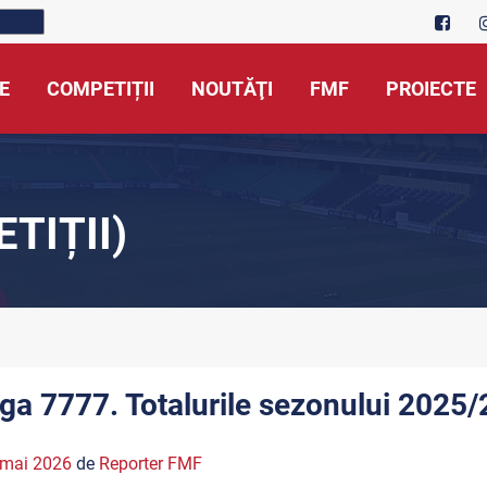
E
COMPETIȚII
NOUTĂŢI
FMF
PROIECTE
TIȚII)
iga 7777. Totalurile sezonului 2025/
 mai 2026
de
Reporter FMF