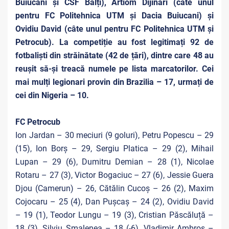
Buiucani și CSF Bălți), Artiom Dijinari (câte unul
pentru FC Politehnica UTM și Dacia Buiucani) și
Ovidiu David (câte unul pentru FC Politehnica UTM și
Petrocub). La competiție au fost legitimați 92 de
fotbaliști din străinătate (42 de țări), dintre care 48 au
reușit să-și treacă numele pe lista marcatorilor. Cei
mai mulți legionari provin din Brazilia – 17, urmați de
cei din Nigeria – 10.
FC Petrocub
Ion Jardan – 30 meciuri (9 goluri), Petru Popescu – 29
(15), Ion Borș – 29, Sergiu Platica – 29 (2), Mihail
Lupan – 29 (6), Dumitru Demian – 28 (1), Nicolae
Rotaru – 27 (3), Victor Bogaciuc – 27 (6), Jessie Guera
Djou (Camerun) – 26, Cătălin Cucoș – 26 (2), Maxim
Cojocaru – 25 (4), Dan Pușcaș – 24 (2), Ovidiu David
– 19 (1), Teodor Lungu – 19 (3), Cristian Păscăluță –
18 (3), Silviu Șmalenea – 18 (-6), Vladimir Ambros –