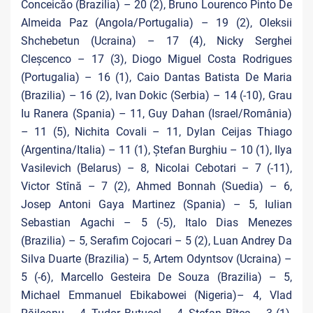
Conceicăo (Brazilia) – 20 (2), Bruno Lourenco Pinto De
Almeida Paz (Angola/Portugalia) – 19 (2), Oleksii
Shchebetun (Ucraina) – 17 (4), Nicky Serghei
Cleșcenco – 17 (3), Diogo Miguel Costa Rodrigues
(Portugalia) – 16 (1), Caio Dantas Batista De Maria
(Brazilia) – 16 (2), Ivan Dokic (Serbia) – 14 (-10), Grau
Iu Ranera (Spania) – 11, Guy Dahan (Israel/România)
– 11 (5), Nichita Covali – 11, Dylan Ceijas Thiago
(Argentina/Italia) – 11 (1), Ștefan Burghiu – 10 (1), Ilya
Vasilevich (Belarus) – 8, Nicolai Cebotari – 7 (-11),
Victor Stînă – 7 (2), Ahmed Bonnah (Suedia) – 6,
Josep Antoni Gaya Martinez (Spania) – 5, Iulian
Sebastian Agachi – 5 (-5), Italo Dias Menezes
(Brazilia) – 5, Serafim Cojocari – 5 (2), Luan Andrey Da
Silva Duarte (Brazilia) – 5, Artem Odyntsov (Ucraina) –
5 (-6), Marcello Gesteira De Souza (Brazilia) – 5,
Michael Emmanuel Ebikabowei (Nigeria)– 4, Vlad