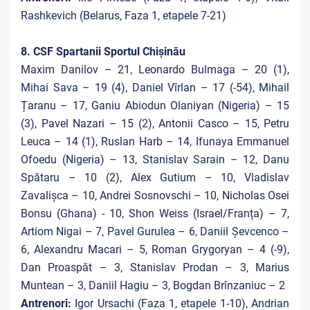
Rashkevich (Belarus, Faza 1, etapele 7-21)
8. CSF Spartanii Sportul Chișinău
Maxim Danilov – 21, Leonardo Bulmaga – 20 (1),
Mihai Sava – 19 (4), Daniel Vîrlan – 17 (-54), Mihail
Țaranu – 17, Ganiu Abiodun Olaniyan (Nigeria) – 15
(3), Pavel Nazari – 15 (2), Antonii Casco – 15, Petru
Leuca – 14 (1), Ruslan Harb – 14, Ifunaya
Emmanuel
Ofoedu (Nigeria) – 13, Stanislav Sarain – 12, Danu
Spătaru – 10 (2), Alex Gutium – 10, Vladislav
Zavalișca – 10, Andrei Sosnovschi – 10, Nicholas Osei
Bonsu (Ghana) - 10, Shon Weiss (Israel/Franța) – 7,
Artiom Nigai – 7, Pavel Gurulea – 6, Daniil Șevcenco –
6, Alexandru Macari – 5, Roman Grygoryan – 4 (-9),
Dan Proaspăt – 3, Stanislav Prodan – 3, Marius
Muntean – 3, Daniil Hagiu – 3, Bogdan Brînzaniuc – 2
Antrenori:
Igor Ursachi (Faza 1, etapele 1-10), Andrian