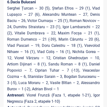
6.Dacia Buiucani
Serghei Țurcan – 30 (5), Ștefan Efros – 29 (1), Vlad
Lupașco – 27 (6), Alexandru Muntean – 27, Denis
Baciu – 26, Victor Ciumașu – 25 (1), Roman Novicov –
24, Dumitru Straistaru – 23 (1), Igor Lambarschi – 22
(2), Vitalie Dumbrava – 22, Maxim Focșa – 21 (1),
Roman Dumenco – 21 (-39), Marin Căruntu – 20 (6),
Vlad Pascari – 19, Doru Calestru – 18 (1), Vsevolod
Nihaev – 16 (1), Vlad Coliș – 16 (1), Nichita Gorea –
12, Viorel Vărzaru – 12, Cristian Ghedrouțan – 10,
Artiom Dijinari – 8 (1), Sandu Roman – 8 (1), Daniel
Popovici – 7, Ciprian Tuhar – 7 (-13), Veaceslav
Cozma – 6, Stanislav Sarain – 3, Bogdan Suruceanu –
3 (-5), Luca Moraru – 2, Vasile Bîtlan – 2, Alessandro
Burov – 1 (-2), Adrian Bivol – 1
Antrenori:
Viorel Frunză (Faza 1, etapele 1-21), Igor
Negrescu (Faza 2, etapele 1-10)