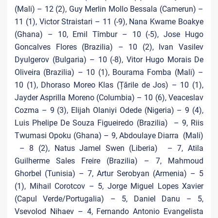
(Mali) – 12 (2), Guy Merlin Mollo Bessala (Camerun) –
11 (1), Victor Straistari – 11 (-9), Nana Kwame Boakye
(Ghana) – 10, Emil Tîmbur – 10 (-5), Jose Hugo
Goncalves Flores (Brazilia) – 10 (2), Ivan Vasilev
Dyulgerov (Bulgaria) – 10 (-8), Vitor Hugo Morais De
Oliveira (Brazilia) – 10 (1), Bourama Fomba (Mali) –
10 (1), Dhoraso Moreo Klas (Țările de Jos) – 10 (1),
Jayder Asprilla Moreno (Columbia) – 10 (6), Veaceslav
Cozma – 9 (3), Elijah Olaniyi Odede (Nigeria) – 9 (4),
Luis Phelipe De Souza Figueiredo (Brazilia) – 9, Riis
Twumasi Opoku (Ghana) – 9, Abdoulaye Diarra (Mali)
– 8 (2), Natus Jamel Swen (Liberia) – 7, Atila
Guilherme Sales Freire (Brazilia) – 7, Mahmoud
Ghorbel (Tunisia) – 7, Artur Serobyan (Armenia) – 5
(1), Mihail Corotcov – 5, Jorge Miguel Lopes Xavier
(Capul Verde/Portugalia) – 5, Daniel Danu – 5,
Vsevolod Nihaev – 4, Fernando Antonio Evangelista