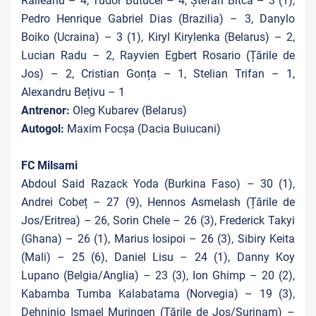
Răileanu – 4, Tudor Butucel – 4, Ștefan Bîtca – 3 (1),
Pedro Henrique Gabriel Dias (Brazilia) – 3, Danylo
Boiko (Ucraina) – 3 (1), Kiryl Kirylenka (Belarus) – 2,
Lucian Radu – 2, Rayvien Egbert Rosario (Țările de
Jos) – 2, Cristian Gonța – 1, Stelian Trifan – 1,
Alexandru Bețivu – 1
Antrenor:
Oleg Kubarev (Belarus)
Autogol:
Maxim Focșa (Dacia Buiucani)
FC Milsami
Abdoul Said Razack Yoda (Burkina Faso) – 30 (1),
Andrei Cobeț – 27 (9), Hennos Asmelash (Țările de
Jos/Eritrea) – 26, Sorin Chele – 26 (3), Frederick Takyi
(Ghana) – 26 (1), Marius Iosipoi – 26 (3), Sibiry Keita
(Mali) – 25 (6), Daniel Lisu – 24 (1), Danny Koy
Lupano (Belgia/Anglia) – 23 (3), Ion Ghimp – 20 (2),
Kabamba Tumba Kalabatama (Norvegia) – 19 (3),
Dehninio Ismael Muringen (Țările de Jos/Surinam) –