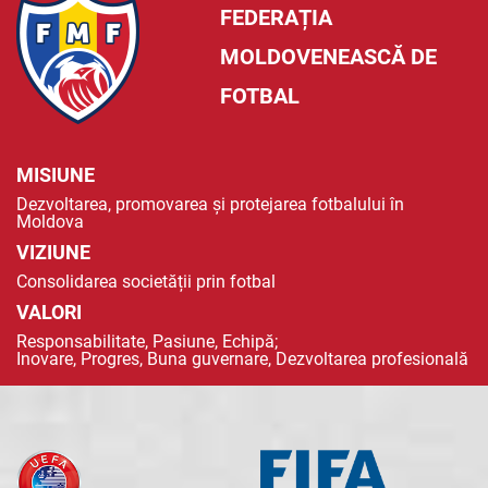
FEDERAȚIA
MOLDOVENEASCĂ DE
FOTBAL
MISIUNE
Dezvoltarea, promovarea și protejarea fotbalului în
Moldova
VIZIUNE
Consolidarea societății prin fotbal
VALORI
Responsabilitate, Pasiune, Echipă;
Inovare, Progres, Buna guvernare, Dezvoltarea profesională