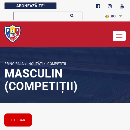
ABONEAZĂ-TE!
RO
Togg
navig
PRINCIPALA
/
NOUTĂŢI
/
COMPETIȚII
MASCULIN
(COMPETIȚII)
SIDEBAR