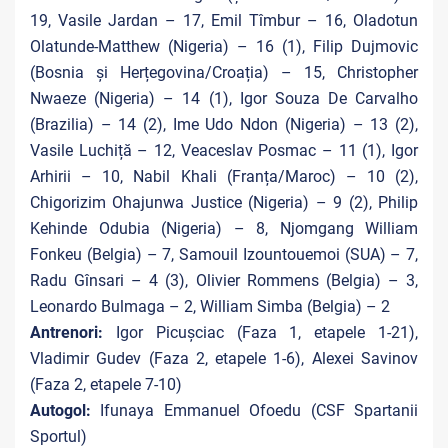
19, Vasile Jardan – 17, Emil Tîmbur – 16, Oladotun
Olatunde-Matthew (Nigeria) – 16 (1), Filip Dujmovic
(Bosnia și Herțegovina/Croația) – 15, Christopher
Nwaeze (Nigeria) – 14 (1), Igor Souza De Carvalho
(Brazilia) – 14 (2), Ime Udo Ndon (Nigeria) – 13 (2),
Vasile Luchiță – 12, Veaceslav Posmac – 11 (1), Igor
Arhirii – 10, Nabil Khali (Franța/Maroc) – 10 (2),
Chigorizim Ohajunwa Justice (Nigeria) – 9 (2), Philip
Kehinde Odubia (Nigeria) – 8, Njomgang William
Fonkeu (Belgia) – 7, Samouil Izountouemoi (SUA) – 7,
Radu Gînsari – 4 (3), Olivier Rommens (Belgia) – 3,
Leonardo Bulmaga – 2, William Simba (Belgia) – 2
Antrenori:
Igor Picușciac (Faza 1, etapele 1-21),
Vladimir Gudev (Faza 2, etapele 1-6), Alexei Savinov
(Faza 2, etapele 7-10)
Autogol:
Ifunaya Emmanuel Ofoedu (CSF Spartanii
Sportul)