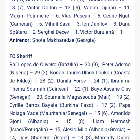
18 (7), Victor Dodon – 13 (-9), Vadim Dijinari – 11,
Maxim Potîrniche – 6, Vlad Pascari – 6, Cedric Ngah
(Camerun) – 5, Mihail Sava – 3, Ion Danilov – 3, Danu
Spătaru – 2, Serghei Decev – 1, Victor Buruiană – 1
Antrenor:
Shota Makharadze (Georgia)
FC Sheriff
Raí Lopes de Oliveira (Brazilia) – 30 (3), Peter Ademo
(Nigeria) – 29 (2), Konan Jaures-Ulrich Loukou (Coasta
de Fildeș) – 28 (2), Danila Forov – 24 (1), Ibrahima
Therna Soumah (Guineea) – 22 (1), Baye Assane Ciss
(Senegal) – 20, Soumaila Magassouba (Mali) – 19 (2),
Cyrille Barros Bayala (Burkina Faso) – 17 (2), Papa
Ndiaga Yade (Mauritania/Senegal) – 15 (6), Amorildo
Gjoni (Albania) – 15 (8), Liam Hermesh
(Israel/Potugalia) – 15, Alesio Mija (Albania/Grecia) –
14, Qais Ghanem (Israel) – 13 (3), Mamady Diarra