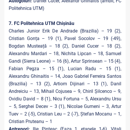
Autogoluri:
Daniel Cucer, Alexandr Ghinaitis (ambii, FC
Politehnica UTM)
7. FC Politehnica UTM Chișinău
Charles Junior Erik De Andrade (Brazilia) – 19 (2),
Cristian Gonța – 19 (1), Pavel Socolov – 19 (-49),
Bogdan Musteață – 18 (2), Daniel Cucer – 18 (2),
Alexandru Mardari – 18, Nichita Lipcan – 18, Samuel
Gandi (Sierra Leone) – 16 (6), Artur Sprinsean – 15 (4),
Fabian Pegza – 15 (1), Lucian Radu – 15 (1),
Alexandru Ghinaitis – 14, Joao Gabriel Ferreira Santos
(Brazilia) – 13 (2), Artiom Dijinari – 13 (1), Danil
Andreiciu – 13, Mihail Cojusea – 9, Chiril Șilcenco – 9,
Ovidiu David – 8 (1), Nicu Fortuna – 5, Alexandru Ursu
– 5, Serghei Decev – 3 (1), Nicolae Gumeni – 3, Artur
Tuev – 2 (-5), Cristian Leu – 2 (-7), Ștefan Mocanu – 1,
Cristian Pruteanu – 1
Antrenori:
Ilie Pinteac (Faza 1, etapele 1-6), Vitali