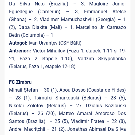
Da Silva Neto (Brazilia) – 3, Magloire Junior
Eguedegue (Camerun) – 3, Emmanuel Afetse
(Ghana) – 2, Vladimer Mamuchashvili (Georgia) – 1
(2), Daba Diakite (Mali) – 1, Marcelino Jr. Carreazo
Betin (Columbia) – 1
Autogol:
Ivan Urvanțev (CSF Bălți)
Antrenori:
Victor Mihailov (Faza 1, etapele 1-11 și 19-
21, Faza 2 etapele 1-10), Vadzim Skrypchanka
(Belarus, Faza 1, etapele 12-18)
FC Zimbru
Mihail Ştefan – 30 (1), Abou Dosso (Coasta de Fildeș)
– 28 (1), Tsimafei Sharkouski (Belarus) – 28 (5),
Nikolai Zolotov (Belarus) – 27, Dzianis Kazlouski
(Belarus) – 26 (20), Matteo Amaral Amoroso Dos
Santos (Brazilia) – 25 (5), Vladimir Fratea – 22 (8),
Andrei Macrițchii – 21 (2), Jonathas Abimael Da Silva