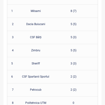
1
Milsami
8 (7)
2
Dacia Buiucani
5 (5)
3
CSF Bălți
5 (3)
4
Zimbru
5 (5)
5
Sheriff
3 (3)
6
CSF Spartanii Sportul
2 (2)
7
Petrocub
2 (2)
8
Politehnica UTM
0