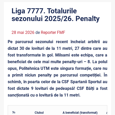
Liga 7777. Totalurile
sezonului 2025/26. Penalty
28 mai 2026
de
Reporter FMF
Pe parcursul sezonului recent încheiat arbitrii au
dictat 30 de lovituri de la 11 metri, 27 dintre care au
fost transformate în gol. Milsami este echipa, care a
beneficiat de cele mai multe penalty-uri – 8. La polul
opus, Politehnica UTM este singura formație, care nu
a primit niciun penalty pe parcursul competiției. În
schimb, în poarta celor de la CSF Spartanii Sportul au
fost dictate 9 lovituri de pedeapsă! CSF Bălți a fost
sancționată cu o lovitură de la 11 metri.
№
Clubul
A beneficiat (transformat)
A fost