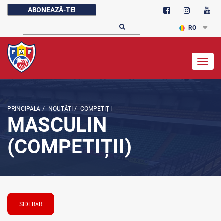
ABONEAZĂ-TE!
RO
Togg
navig
PRINCIPALA
/
NOUTĂŢI
/
COMPETIȚII
MASCULIN
(COMPETIȚII)
SIDEBAR