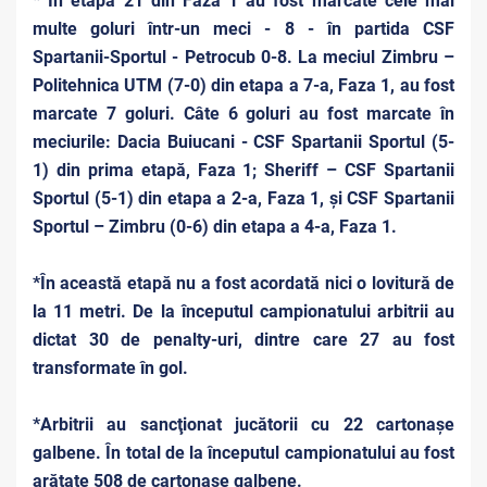
* În etapă 21 din Faza 1 au fost marcate cele mai
multe goluri într-un meci - 8 - în partida CSF
Spartanii-Sportul - Petrocub 0-8. La meciul Zimbru –
Politehnica UTM (7-0) din etapa a 7-a, Faza 1, au fost
marcate 7 goluri. Câte 6 goluri au fost marcate în
meciurile: Dacia Buiucani - CSF Spartanii Sportul (5-
1) din prima etapă, Faza 1; Sheriff – CSF Spartanii
Sportul (5-1) din etapa a 2-a, Faza 1, și CSF Spartanii
Sportul – Zimbru (0-6) din etapa a 4-a, Faza 1.
*În această etapă nu a fost acordată nici o lovitură de
la 11 metri. De la începutul campionatului arbitrii au
dictat 30 de penalty-uri, dintre care 27 au fost
transformate în gol.
*Arbitrii au sancţionat jucătorii cu 22 cartonaşe
galbene. În total de la începutul campionatului au fost
arătate 508 de cartonașe galbene.