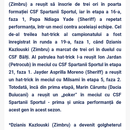
(Zimbru) a reușit să înscrie de trei ori în poarta
formației CSF Spartanii Sportul, iar în etapa a 16-a,
faza 1, Papa Ndiaga Yade (Sheriff) a repetat
performanța, într-un meci contra aceleiași echipe. Cel
de-al treilea hat-trick al campionatului a fost
înregistrat în runda a 19-a, faza 1, când Dzianis
Kazlouski (Zimbru) a marcat de trei ori în duelul cu
CSF Bălți. Al patrulea hat-trick l-a reușit Ion Jardan
(Petrocub) în meciul cu CSF Spartanii Sportul în etapa
21, faza 1. Jayder Asprilla Moreno (Sheriff) a reușit
un hat-trick în meciul cu Milsami în etapa 5, faza 2.
Totodată, încă din prima etapă, Marin Căruntu (Dacia
Buiucani) a reușit un „poker” în meciul cu CSF
Spartanii Sportul - prima și unica performanță de
acest gen în acest sezon.
*Dzianis Kazlouski (Zimbru) a devenit golgheterul