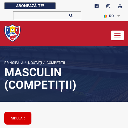
ABONEAZĂ-TE!
RO
Togg
navig
PRINCIPALA
/
NOUTĂŢI
/
COMPETIȚII
MASCULIN
(COMPETIȚII)
SIDEBAR