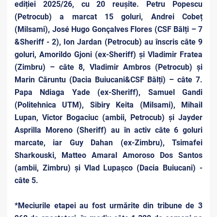
ediției 2025/26, cu 20 reușite. Petru Popescu
(Petrocub) a marcat 15 goluri, Andrei Cobeț
(Milsami), José Hugo Gonçalves Flores (CSF Bălți – 7
&Sheriff - 2), Ion Jardan (Petrocub) au înscris câte 9
goluri, Amorildo Gjoni (ex-Sheriff) și Vladimir Fratea
(Zimbru) – câte 8, Vladimir Ambros (Petrocub) și
Marin Căruntu (Dacia Buiucani&CSF Bălți) – câte 7.
Papa Ndiaga Yade (ex-Sheriff), Samuel Gandi
(Politehnica UTM), Sibiry Keita (Milsami), Mihail
Lupan, Victor Bogaciuc (ambii, Petrocub) și Jayder
Asprilla Moreno (Sheriff) au în activ câte 6 goluri
marcate, iar Guy Dahan (ex-Zimbru), Tsimafei
Sharkouski, Matteo Amaral Amoroso Dos Santos
(ambii, Zimbru) și Vlad Lupașco (Dacia Buiucani) -
câte 5.
*Meciurile etapei au fost urmărite din tribune de 3