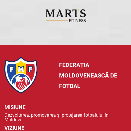
FEDERAȚIA
MOLDOVENEASCĂ DE
FOTBAL
MISIUNE
Dezvoltarea, promovarea și protejarea fotbalului în
Moldova
VIZIUNE