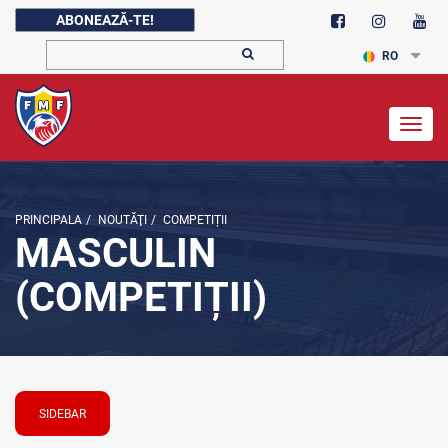
ABONEAZĂ-TE!
RO
Togg
navig
PRINCIPALA
/
NOUTĂŢI
/
COMPETIȚII
MASCULIN
(COMPETIȚII)
SIDEBAR