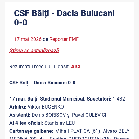
CSF Bălți - Dacia Buiucani
0-0
17 mai 2026
de
Reporter FMF
Știrea se actualizează
Rezumatul meciului îl găsiți
AICI
CSF Bălți - Dacia Buiucani 0-0
17 mai. Bălți. Stadionul Municipal. Spectatori:
1 432
Arbitru:
Viktor BUGENKO
Asistenți:
Denis BORISOV și Pavel GULEVICI
Al 4-lea oficial:
Stanislav LEU
Cartonașe galbene:
Mihail PLATICA (61), Alvaro BELY