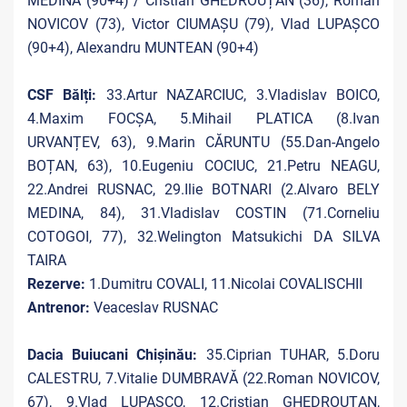
MEDINA (90+4) / Cristian GHEDROUȚAN (36), Roman
NOVICOV (73), Victor CIUMAȘU (79), Vlad LUPAȘCO
(90+4), Alexandru MUNTEAN (90+4)
CSF Bălți:
33.Artur NAZARCIUC, 3.Vladislav BOICO,
4.Maxim FOCȘA, 5.Mihail PLATICA (8.Ivan
URVANȚEV, 63), 9.Marin CĂRUNTU (55.Dan-Angelo
BOȚAN, 63), 10.Eugeniu COCIUC, 21.Petru NEAGU,
22.Andrei RUSNAC, 29.Ilie BOTNARI (2.Alvaro BELY
MEDINA, 84), 31.Vladislav COSTIN (71.Corneliu
COTOGOI, 77), 32.Welington Matsukichi DA SILVA
TAIRA
Rezerve:
1.Dumitru COVALI, 11.Nicolai COVALISCHII
Antrenor:
Veaceslav RUSNAC
Dacia Buiucani Chișinău:
35.Ciprian TUHAR, 5.Doru
CALESTRU, 7.Vitalie DUMBRAVĂ (22.Roman NOVICOV,
67), 9.Vlad LUPAȘCO, 12.Cristian GHEDROUȚAN,