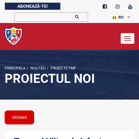
ABONEAZĂ-TE!
RO
Togg
navig
PRINCIPALA
/
NOUTĂŢI
/
PROIECTE FMF
PROIECTUL NOI
SIDEBAR