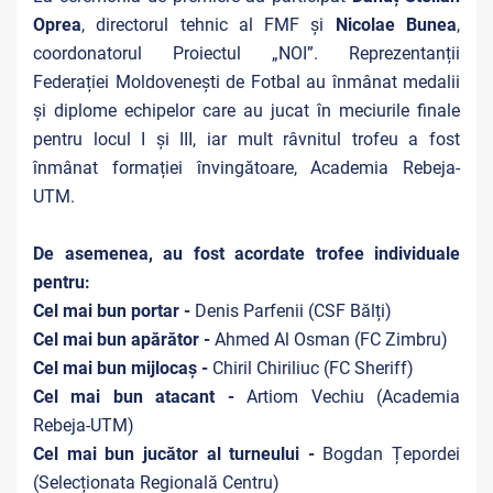
Oprea
, directorul tehnic al FMF și
Nicolae Bunea
,
coordonatorul Proiectul „NOI”. Reprezentanții
Federației Moldovenești de Fotbal au înmânat medalii
și diplome echipelor care au jucat în meciurile finale
pentru locul I și III, iar mult râvnitul trofeu a fost
înmânat formației învingătoare,
Academia Rebeja-
UTM
.
De asemenea, au fost acordate trofee individuale
pentru:
Cel mai bun portar -
Denis Parfenii (CSF Bălți)
Cel mai bun apărător -
Ahmed
Al Osman (FC Zimbru)
Cel mai bun mijlocaș -
Chiril Chiriliuc (FC Sheriff)
Cel mai bun atacant -
Artiom Vechiu (Academia
Rebeja-UTM)
Cel mai bun jucător al turneului -
Bogdan Țepordei
(Selecționata Regională Centru)