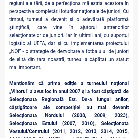
regiuni ale țării, de a perfecționa măiestria acestora în
perspectiva completării loturilor naționale de juniori. Cu
timpul, turneul a devenit și o adevărată platformă
științifică, care vine în ajutorul antrenorilor
selecționatelor de juniori. Iar în ultimii ani, cu suportul
logistic al UEFA, dar și cu implementarea proiectului
„NOI” - o strategie de dezvoltare a fotbalului de juniori
de elită din țara noastră, turneul a căpătat un statut
mai important.
Menționăm că prima ediție a turneului naţional
„Viitorul" a avut loc în anul 2007 și a fost câștigată de
Selecționata Regională Est. De-a lungul anilor,
câștigătoare ale competiției au mai devenit
Selecționata Nordului (2008, 2009, 2023),
Selecționata Estului (2007, 2010), Selecționata
Vestului/Centrului (2011, 2012, 2013, 2014, 2015,