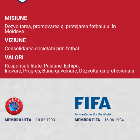
MISIUNE
Dezvoltarea, promovarea și protejarea fotbalului în
Moldova
VIZIUNE
Consolidarea societății prin fotbal
VALORI
Responsabilitate, Pasiune, Echipă;
Inovare, Progres, Buna guvernare, Dezvoltarea profesională
MEMBRU UEFA
--
10.02.1993
MEMBRU FIFA
--
16.06.1994