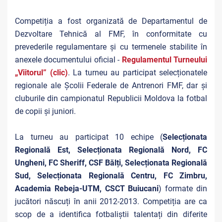
Competiția a fost organizată de Departamentul de
Dezvoltare Tehnică al FMF, în conformitate cu
prevederile regulamentare și cu termenele stabilite în
anexele documentului oficial -
Regulamentul Turneului
„Viitorul” (clic)
.
La turneu au participat selecționatele
regionale ale Școlii Federale de Antrenori FMF, dar și
cluburile din campionatul Republicii Moldova la fotbal
de copii și juniori.
La turneu au participat 10 echipe (
Selecționata
Regională Est, Selecționata Regională Nord, FC
Ungheni, FC Sheriff, CSF Bălți, Selecționata Regională
Sud, Selecționata Regională Centru, FC Zimbru,
Academia Rebeja-UTM, CSCT Buiucani
)
formate din
jucători născuți în anii 2012-2013. Competiția are ca
scop de a identifica fotbaliștii talentați din diferite