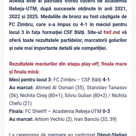
Acesta este al patrulea trofeu cucerit de Academia
Rebeja-UTM, după succesele obținute în anii 2021,
2022 și 2025. Medaliile de bronz au fost câștigate de
FC Zimbru, care s-a impus cu 4-1 în meciul pentru
locul 3 în fața formației CSF Bălți. Site-ul
fmf.md
vă
oferă toate rezultatele partidelor, marcatorii golurilor
și cele mai importante detalii ale competiției.
Rezultatele meciurilor din etapa play-off, finala mare
și finala mică:
Meci pentru locul 3:
FC Zimbru – CSF Bălți
4-1
Au marcat:
Ahmed Al Osman (35), Stanislav Tanasov
(56), Nichita Cireș (80+1), Silviu Gulian (80+2) / Nichita
Chefu (21)
Finala:
FC Sheriff – Academia Rebeja-UTM
0-3
Au marcat:
Artiom Vechiu (2), Ivan Banciu (32, 39)
La ceremonia de premiere au participat
Dănuț-Stelian