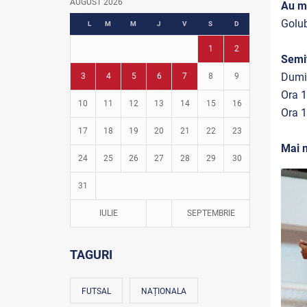
AUGUST 2026
Au m
Fotbal în grădinițe
Golub
L
M
M
J
V
S
D
1
2
Semif
Dumin
3
4
5
6
7
8
9
Ora 1
10
11
12
13
14
15
16
Ora 1
17
18
19
20
21
22
23
Mai m
24
25
26
27
28
29
30
31
IULIE
SEPTEMBRIE
TAGURI
FUTSAL
NAȚIONALA