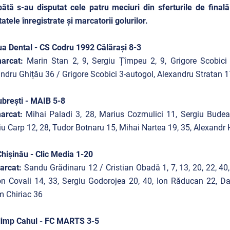
tă s-au disputat cele patru meciuri din sferturile de final
tatele înregistrate și marcatorii golurilor.
a Dental - CS Codru 1992 Călărași 8-3
arcat:
Marin Stan 2, 9, Sergiu Țîmpeu 2, 9, Grigore Scobici 
ndru Ghițău 36 / Grigore Scobici 3-autogol, Alexandru Stratan 1
brești - MAIB 5-8
arcat:
Mihai Paladi 3, 28, Marius Cozmulici 11, Sergiu Budean
iu Carp 12, 28, Tudor Botnaru 15, Mihai Nartea 19, 35, Alexandr
hișinău - Clic Media 1-20
arcat:
Sandu Grădinaru 12 / Cristian Obadă 1, 7, 13, 20, 22, 40, 
on Covali 14, 33, Sergiu Godorojea 20, 40, Ion Răducan 22, D
 Chiriac 36
limp Cahul - FC MARTS 3-5