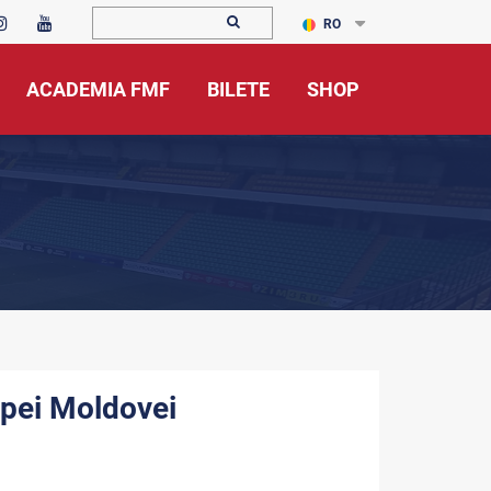
RO
ACADEMIA FMF
BILETE
SHOP
Cupei Moldovei