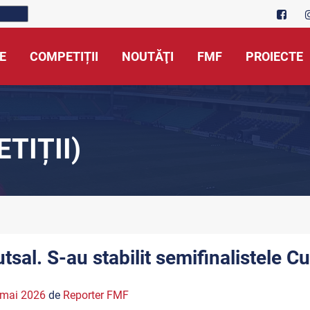
E
COMPETIȚII
NOUTĂŢI
FMF
PROIECTE
TIȚII)
utsal. S-au stabilit semifinalistele 
 mai 2026
de
Reporter FMF