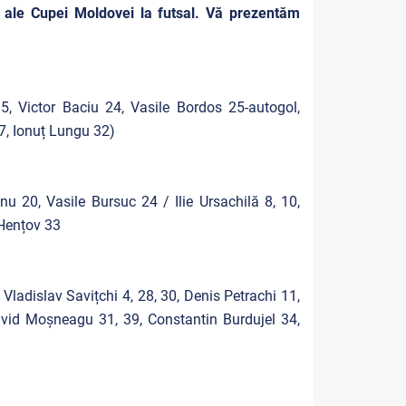
ă ale Cupei Moldovei la futsal. Vă prezentăm
5, Victor Baciu 24, Vasile Bordos 25-autogol,
7, Ionuț Lungu 32)
u 20, Vasile Bursuc 24 / Ilie Ursachilă 8, 10,
 Hențov 33
Vladislav Savițchi 4, 28, 30, Denis Petrachi 11,
avid Moșneagu 31, 39, Constantin Burdujel 34,