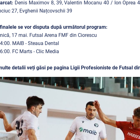
arcat:
Denis Maximov 8, 39, Valentin Mocanu 40 / Ion Oprea 4,
сiuс 27, Evghenii Națcovschii 39
inalele se vor disputa după următorul program:
ică, 17 mai. Futsal Arena FMF din Ciorescu
4:00. MAIB - Steaua Dental
6:00. FC Marts - Clic Media
ulte detalii veți găsi pe pagina Ligii Profesioniste de Futsal d