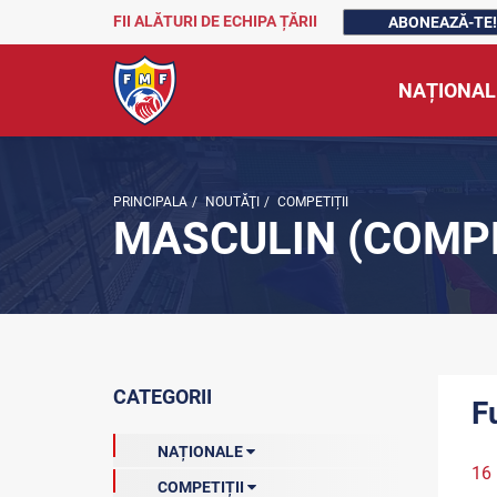
FII ALĂTURI DE ECHIPA ȚĂRII
ABONEAZĂ-TE!
NAȚIONAL
PRINCIPALA
/
NOUTĂŢI
/
COMPETIȚII
MASCULIN (COMPE
CATEGORII
F
NAȚIONALE
16
COMPETIȚII