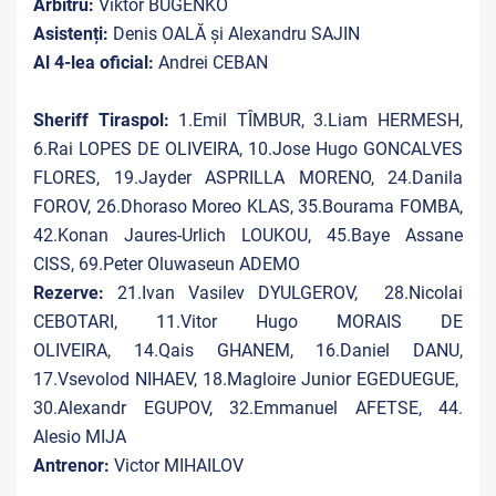
Arbitru:
Viktor BUGENKO
Asistenți:
Denis OALĂ și Alexandru SAJIN
Al 4-lea oficial:
Andrei CEBAN
Sheriff Tiraspol:
1.Emil TÎMBUR, 3.Liam HERMESH,
6.Rai LOPES DE OLIVEIRA, 10.Jose Hugo GONCALVES
FLORES, 19.Jayder ASPRILLA MORENO, 24.Danila
FOROV, 26.Dhoraso Moreo KLAS, 35.Bourama FOMBA,
42.Konan Jaures-Urlich LOUKOU, 45.Baye Assane
CISS, 69.Peter Oluwaseun ADEMO
Rezerve:
21.Ivan Vasilev DYULGEROV, 28.Nicolai
CEBOTARI, 11.Vitor Hugo MORAIS DE
OLIVEIRA, 14.Qais GHANEM, 16.Daniel DANU,
17.Vsevolod NIHAEV, 18.Magloire Junior EGEDUEGUE,
30.Alexandr EGUPOV, 32.Emmanuel AFETSE, 44.
Alesio MIJA
Antrenor:
Victor MIHAILOV