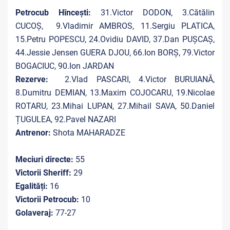
Petrocub Hîncești:
31.Victor DODON, 3.Cătălin
CUCOȘ, 9.Vladimir AMBROS, 11.Sergiu PLATICA,
15.Petru POPESCU, 24.Ovidiu DAVID, 37.Dan PUȘCAȘ,
44.Jessie Jensen GUERA DJOU, 66.Ion BORȘ, 79.Victor
BOGACIUC, 90.Ion JARDAN
Rezerve:
2.Vlad PASCARI, 4.Victor BURUIANĂ,
8.Dumitru DEMIAN, 13.Maxim COJOCARU, 19.Nicolae
ROTARU, 23.Mihai LUPAN, 27.Mihail SAVA, 50.Daniel
ȚUGULEA, 92.Pavel NAZARI
Antrenor:
Shota MAHARADZE
Meciuri directe:
55
Victorii Sheriff:
29
Egalități:
16
Victorii Petrocub:
10
Golaveraj:
77-27