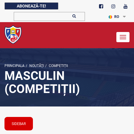
ABONEAZĂ-TE!
RO
Togg
navig
PRINCIPALA
/
NOUTĂŢI
/
COMPETIȚII
MASCULIN
(COMPETIȚII)
SIDEBAR