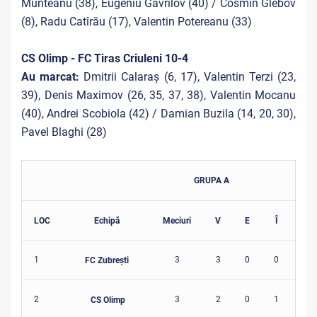
Munteanu (38), Eugeniu Gavrilov (40) / Cosmin Glebov
(8), Radu Catîrău (17), Valentin Potereanu (33)
CS Olimp - FC Tiras Criuleni 10-4
Au marcat:
Dmitrii Calaraș (6, 17), Valentin Terzi (23,
39), Denis Maximov (26, 35, 37, 38), Valentin Mocanu
(40), Andrei Scobiola (42) / Damian Buzila (14, 20, 30),
Pavel Blaghi (28)
GRUPA A
LOC
Echipă
Meciuri
V
E
Î
Gol
1
3
3
0
0
2
FC Zubrești
2
3
2
0
1
1
CS Olimp