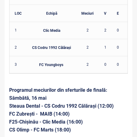
LOC
Echipă
Meciuri
V
E
Î
1
2
2
0
0
Clic Media
2
2
1
0
1
CS Codru 1992 Călărași
3
2
0
0
2
FC Youngboys
Programul meciurilor din sferturile de finală:
Sâmbătă, 16 mai
Steaua Dental - CS Codru 1992 Călărași (12:00)
FC Zubrești -
MAIB (14:00)
F25-Chișinău - Clic Media (16:00)
CS Olimp - FC Marts (18:00)