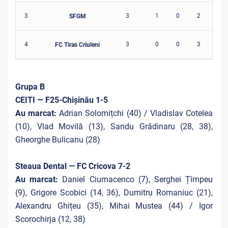
3
3
1
0
2
1
SFGM
4
3
0
0
3
9
FC Tiras Criuleni
Grupa B
CEITI — F25-Chișinău 1-5
Au marcat:
Adrian Solomițchi (40) / Vladislav Cotelea
(10), Vlad Movilă (13), Sandu Grădinaru (28, 38),
Gheorghe Bulicanu (28)
Steaua Dental — FC Cricova 7-2
Au marcat:
Daniel Ciumacenco (7), Serghei Țîmpeu
(9), Grigore Scobici (14, 36), Dumitru Romaniuc (21),
Alexandru Ghițeu (35), Mihai Mustea (44) / Igor
Scorochirja (12, 38)