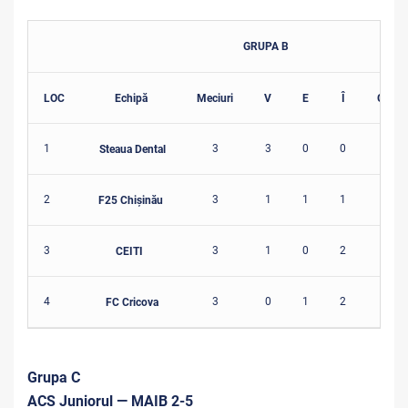
GRUPA B
LOC
Echipă
Meciuri
V
E
Î
Golave
1
3
3
0
0
29-
Steaua Dental
2
3
1
1
1
9-1
F25 Chișinău
3
3
1
0
2
10-2
CEITI
4
3
0
1
2
10-1
FC Cricova
Grupa C
ACS Juniorul — MAIB 2-5