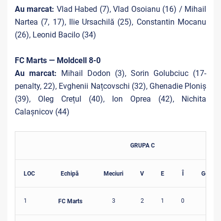
Au marcat:
Vlad Habed (7), Vlad Osoianu (16) / Mihail
Nartea (7, 17), Ilie Ursachilă (25), Constantin Mocanu
(26), Leonid Bacilo (34)
FC Marts — Moldcell 8-0
Au marcat:
Mihail Dodon (3), Sorin Golubciuc (17-
penalty, 22), Evghenii Națcovschi (32), Ghenadie Ploniș
(39), Oleg Crețul (40), Ion Oprea (42), Nichita
Calașnicov (44)
GRUPA C
LOC
Echipă
Meciuri
V
E
Î
Golaver
1
3
2
1
0
15-2
FC Marts