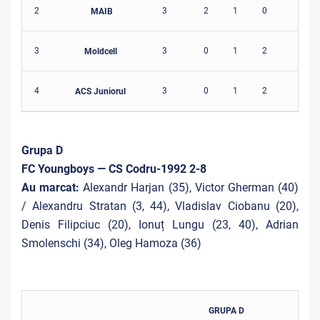
2
3
2
1
0
10-5
MAIB
3
3
0
1
2
6-16
Moldcell
4
3
0
1
2
7-15
ACS Juniorul
Grupa D
FC Youngboys — CS Codru-1992 2-8
Au marcat:
Alexandr Harjan (35), Victor Gherman (40)
/ Alexandru Stratan (3, 44), Vladislav Ciobanu (20),
Denis Filipciuc (20), Ionuț Lungu (23, 40), Adrian
Smolenschi (34), Oleg Hamoza (36)
GRUPA D