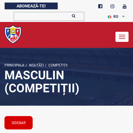
ABONEAZĂ-TE!
RO
Togg
navig
PRINCIPALA
/
NOUTĂŢI
/
COMPETIȚII
MASCULIN
(COMPETIȚII)
SIDEBAR