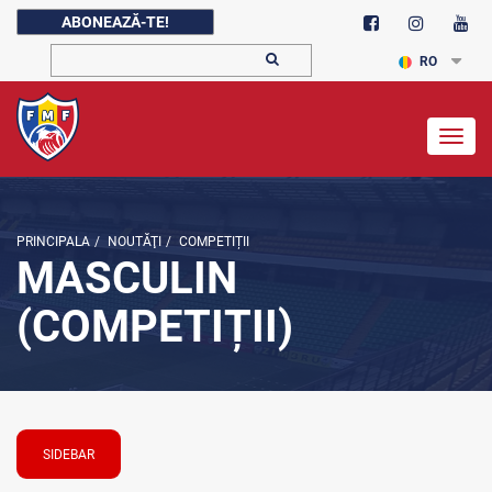
ABONEAZĂ-TE!
RO
Togg
navig
PRINCIPALA
/
NOUTĂŢI
/
COMPETIȚII
MASCULIN
(COMPETIȚII)
SIDEBAR