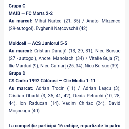
Grupa C
MAIB — FC Marts 2-2
Au marcat:
Mihai Nartea (21, 35) / Anatol Mîrzenco
(29-autogol), Evghenii Națcovschii (42)
Moldcell — ACS Juniorul 5-5
Au marcat:
Cristian Danuță (13, 29, 31), Nicu Bursuc
(27 - autogol), Andrei Manolachi (34) / Vitalie Guja (7),
Ilie Mardari (9), Nicu Gamarț (25, 34), Nicu Bursuc (39)
Grupa D
CS Codru 1992 Călărași — Clic Media 1-11
Au marcat:
Adrian Trocin (11) / Adrian Lașcu (3),
Cristian Obadă (3, 35, 41, 42), Denis Petrachi (10, 28,
44), Ion Raducan (14), Vadim Chiriac (24), David
Moșneagu (40)
La competiție participă 16 echipe, repartizate în patru