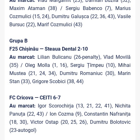
Au marcat:
Vlad Margarint (23), Damian Buzilă (32),
Maxim Ataman (38) / Sergiu Babenco (7), Marius
Cozmulici (15, 24), Dumitru Galușca (22, 36, 43), Vasile
Bursuc (22), Marif Cozmulici (43)
Grupa B
F25 Chișinău — Steaua Dental 2-10
Au marcat:
Lilian Bulicanu (26-penalty), Vlad Movilă
(35) / Oleg Molla (1, 16), Sergiu Țîmpeu (10), Mihai
Mustea (21, 24, 34), Dumitru Romaniuc (30), Marin
Stan (33), Grigore Scobici (38, 44)
FC Cricova — CEITI 6-7
Au marcat:
Igor Scorochirja (13, 21, 22, 41), Nichita
Panuța (22, 43) / Ion Cozma (9), Constantin Nafranița
(18, 30), Victor Ostap (20, 25, 26), Dumitru Bolotovic
(23-autogol)