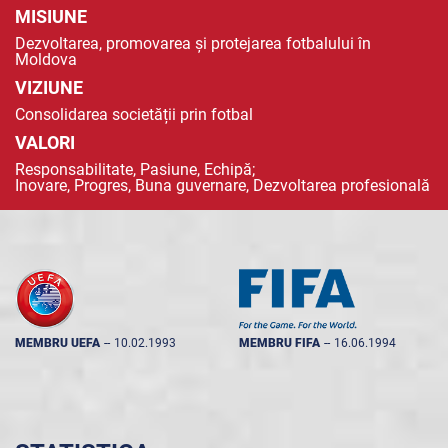
MISIUNE
Dezvoltarea, promovarea și protejarea fotbalului în
Moldova
VIZIUNE
Consolidarea societății prin fotbal
VALORI
Responsabilitate, Pasiune, Echipă;
Inovare, Progres, Buna guvernare, Dezvoltarea profesională
MEMBRU UEFA
--
10.02.1993
MEMBRU FIFA
--
16.06.1994