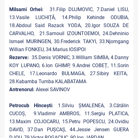
Milsami Orhei:
31.Filip DUJMOVIC, 7.Daniel LISU,
13.Vasile LUCHIȚĂ, 14.Philip Kehinde ODUBIA,
18.Abdoul Said Razack YODA, 20.Igor SOUZA DE
CARVALHO, 21.Samouil IZOUNTOEMOI, 24.Dehninio
Ismael MURINGEN, 30.Frederick TAKYI, 33.Njomgang
Willian FONKEU, 34.Marius IOSIPOI
Rezerve:
35.Denis VORNIC, 3.William SIMBA, 4.Danny
KOY LUPANO, 6.Ion GHIMP, 9.Andrei COBEȚ, 11.Sorin
CHELE, 17.Leonardo BULMAGA, 27.Sibiry KEITA,
28.Kabamba Tumba KALABATAMA
Antrenorul:
Alexei SAVINOV
Petrocub Hîncești:
1.Silviu ȘMALENEA, 3.Cătălin
CUCOȘ, 9.Vladimir AMBROS, 11.Sergiu PLATICA,
13.Maxim COJOCARU, 15.Petru POPESCU, 24.Ovidiu
DAVID, 37.Dan PUȘCAȘ, 44.Jessie Jensen GUERA
DJOU, 79.Victor BOGACIUC, 90.Ion JARDAN