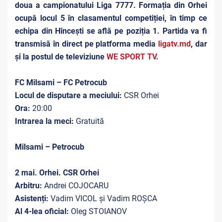
doua a campionatului Liga 7777. Formația din Orhei
ocupă locul 5 în clasamentul competiției, în timp ce
echipa din Hîncești se află pe poziția 1. Partida va fi
transmisă în direct pe platforma media
ligatv.md
, dar
și la postul de televiziune
WE SPORT TV
.
FC Milsami – FC Petrocub
Locul de disputare a meciului:
CSR Orhei
Ora:
20:00
Intrarea la meci:
Gratuită
Milsami – Petrocub
2 mai. Orhei. CSR Orhei
Arbitru:
Andrei COJOCARU
Asistenți:
Vadim VICOL și Vadim ROȘCA
Al 4-lea oficial:
Oleg STOIANOV