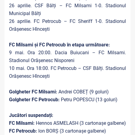
26 aprilie. CSF Bălți – FC Milsami 1-0. Stadionul
Municipal Bălți
26 aprilie. FC Petrocub – FC Sheriff 1-0. Stadionul
Orășenesc Hîncești
FC Milsami și FC Petrocub în etapa următoare:
9 mai. Ora 20:00. Dacia Buiucani – FC Milsami.
Stadionul Orășenesc Nisporeni
10 mai. Ora 18:00. FC Petrocub – CSF Bălți. Stadionul
Orășenesc Hîncești
Golgheter FC Milsami:
Andrei COBEȚ (9 goluri)
Golgheter FC Petrocub:
Petru POPESCU (13 goluri)
Jucători suspendați:
FC Milsami:
Hennos ASMELASH (3 cartonașe galbene)
FC Petrocub:
Ion BORȘ (3 cartonașe galbene)