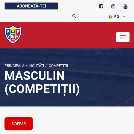
ABONEAZĂ-TE!
RO
Togg
navig
PRINCIPALA
/
NOUTĂŢI
/
COMPETIȚII
MASCULIN
(COMPETIȚII)
SIDEBAR