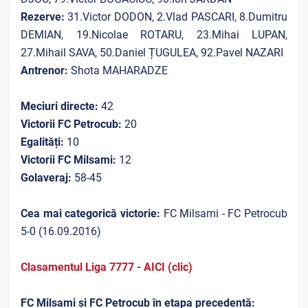
Rezerve:
31.Victor DODON, 2.Vlad PASCARI, 8.Dumitru
DEMIAN, 19.Nicolae ROTARU, 23.Mihai LUPAN,
27.Mihail SAVA, 50.Daniel ȚUGULEA, 92.Pavel NAZARI
Antrenor:
Shota MAHARADZE
Meciuri directe:
42
Victorii FC Petrocub:
20
Egalități:
10
Victorii FC Milsami:
12
Golaveraj:
58-45
Cea mai categorică victorie:
FC Milsami - FC Petrocub
5-0 (16.09.2016)
Clasamentul Liga 7777 - AICI (clic)
FC Milsami și FC Petrocub în etapa precedentă: