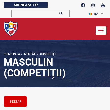
ABONEAZĂ-TE!
RO
Togg
navig
PRINCIPALA
/
NOUTĂŢI
/
COMPETIȚII
MASCULIN
(COMPETIȚII)
SIDEBAR