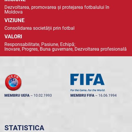
Dezvoltarea, promovarea și protejarea fotbalului în
Moldova
VIZIUNE
Consolidarea societății prin fotbal
VALORI
Responsabilitate, Pasiune, Echipă;
Inovare, Progres, Buna guvernare, Dezvoltarea profesională
MEMBRU UEFA
--
10.02.1993
MEMBRU FIFA
--
16.06.1994
STATISTICA