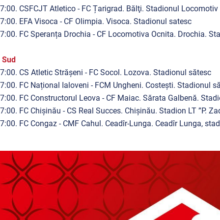
7:00. CSFCJT Atletico - FC Țarigrad. Bălţi. Stadionul Locomotiv
7:00. EFA Visoca - CF Olimpia. Visoca. Stadionul satesc
7:00. FC Speranța Drochia - CF Locomotiva Ocnita. Drochia. St
a Sud
7:00. CS Atletic Strășeni - FC Socol. Lozova. Stadionul sătesc
7:00. FC Național Ialoveni - FCM Ungheni. Costești. Stadionul s
7:00. FC Constructorul Leova - CF Maiac. Sărata Galbenă. Stadi
7:00. FC Chișinău - CS Real Succes. Chișinău. Stadion LT ”P. Zad
7:00. FC Congaz - CMF Cahul. Ceadîr-Lunga. Ceadîr Lunga, stadi