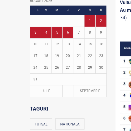
AUGUST 2026
Vultu
Fotbal în grădinițe
Au m
L
M
M
J
V
S
D
74)
1
2
3
4
5
6
7
8
9
10
11
12
13
14
15
16
17
18
19
20
21
22
23
24
25
26
27
28
29
30
31
IULIE
SEPTEMBRIE
TAGURI
FUTSAL
NAȚIONALA