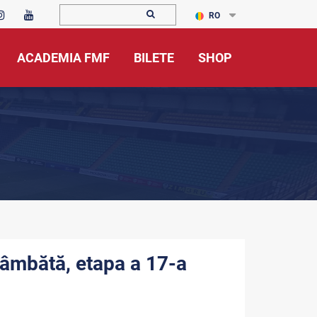
RO
ACADEMIA FMF
BILETE
SHOP
 sâmbătă, etapa a 17-a