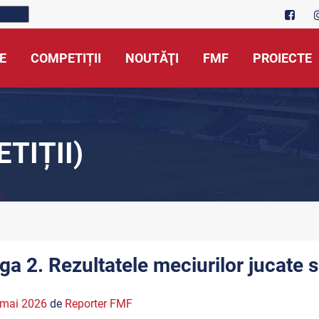
E
COMPETIȚII
NOUTĂŢI
FMF
PROIECTE
TIȚII)
iga 2. Rezultatele meciurilor jucate
 mai 2026
de
Reporter FMF