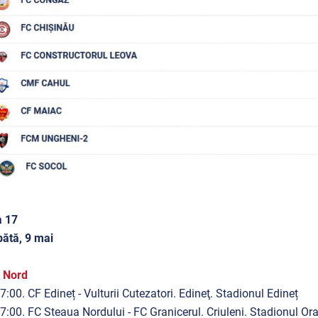
a 17
ătă, 9 mai
 Nord
7:00. CF Edineț - Vulturii Cutezatori. Edineţ. Stadionul Edineț
7:00. FC Steaua Nordului - FC Granicerul. Criuleni. Stadionul O