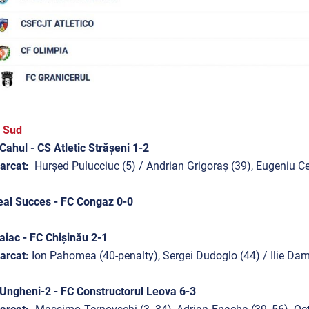
a Sud
ahul - CS Atletic Strășeni 1-2
arcat:
Hurșed Pulucciuc (5) / Andrian Grigoraș (39), Eugeniu C
al Succes - FC Congaz 0-0
iac - FC Chișinău 2-1
arcat:
Ion Pahomea (40-penalty), Sergei Dudoglo (44) / Ilie Da
ngheni-2 - FC Constructorul Leova 6-3