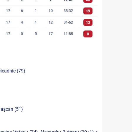
eleadnic (79)
mașcan (51)