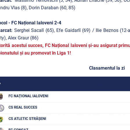
arcat:
Massimo Ternovschi (3, 34), Adrian Enache (39, 56), Oc
ndru Vlas (8), Dorin Daraban (60, 85)
col - FC Național Ialoveni 2-4
arcat:
Serghei Sacalî (65), Efe Gaidarlî (69) / Ilie Beznos (12
ty), Alex Graur (86)
atorită acestui succes, FC Național Ialoveni și-au asigurat primu
onatului și au promovat în Liga 1!
Clasamentul la zi