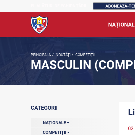
FII ALĂTURI DE ECHIPA ȚĂRII
ABONEAZĂ-TE!
NAȚIONAL
PRINCIPALA
/
NOUTĂŢI
/
COMPETIȚII
MASCULIN (COMPE
CATEGORII
L
NAȚIONALE
02
COMPETIȚII