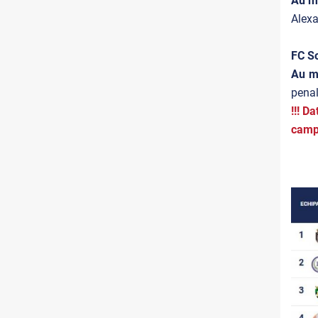
Au m
Alexa
FC So
Au m
penal
!!! D
campi