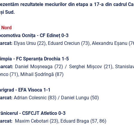
ezentăm rezultatele meciurilor din etapa a 17-a din cadrul Cam
și Sud.
 Nord
comotiva Ocnița - CF Edineț 0-3
arcat:
Elyas Ursu (22), Eduard Creciun (73), Alexandru Eșanu (7
impia - FC Speranța Drochia 1-5
arcat:
Daniel Moșneaga (72) / Serghei Mișcov (21), Stanisl
nco (71), Mihail Șodrîngă (87)
rigrad - EFA Visoca 1-1
arcat:
Adrian Colesnic (83) / Daniel Lungu (50)
ănicerul - CSFCJT Atletico 0-3
arcat:
Maxim Cebotari (23), Eduard Braga (57, 86)