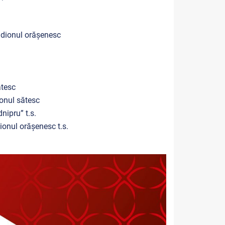
adionul orășenesc
ătesc
onul sătesc
nipru” t.s.
onul orășenesc t.s.