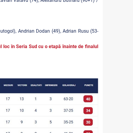
tavian Vatavu (74), Alexandru Butnaru (90+1) /
-autogol), Andrian Dodan (49), Adrian Rusu (53-
l loc în Seria Sud cu o etapă înainte de finalul