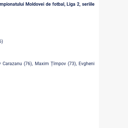
pionatului Moldovei de fotbal, Liga 2, seriile
6)
av Carazanu (76), Maxim Țîmpov (73), Evgheni