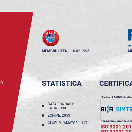
MEMBRU UEFA
--
10.02.1993
M
STATISTICA
CERTIFIC
în
DATA FONDĂRII:
14.04.1990
ECHIPE: 2053
CLUBURI (AMATORI): 147
ISO 9001:201
ISO 37001:2