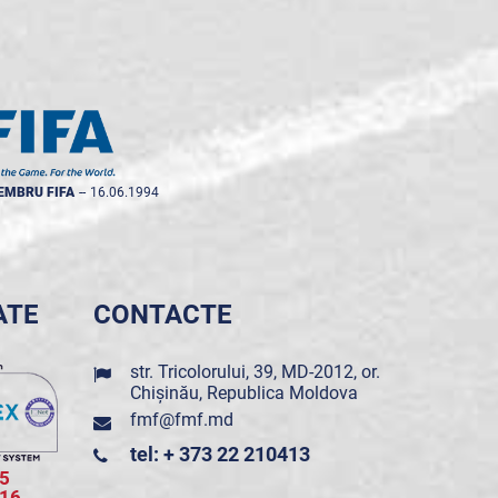
EMBRU FIFA
--
16.06.1994
ATE
CONTACTE
str. Tricolorului, 39, MD-2012, or.
Chișinău, Republica Moldova
fmf@fmf.md
tel: + 373 22 210413
5
016