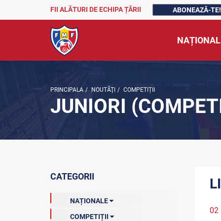
FII ALĂTURI DE ECHIPA ȚĂRII
ABONEAZĂ-TE!
NAȚIONAL
PRINCIPALA
/
NOUTĂŢI
/
COMPETIȚII
JUNIORI (COMPETI
CATEGORII
L
NAȚIONALE
02
COMPETIȚII