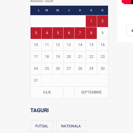
AUGUST 2026
Fotbal în grădinițe
L
M
M
J
V
S
D
1
2
#
3
4
5
6
7
8
9
10
11
12
13
14
15
16
17
18
19
20
21
22
23
24
25
26
27
28
29
30
31
IULIE
SEPTEMBRIE
TAGURI
FUTSAL
NAȚIONALA