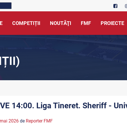
E
COMPETIȚII
NOUTĂŢI
FMF
PROIECTE
ȚII)
IVE 14:00. Liga Tineret. Sheriff - Uni
 mai 2026
de
Reporter FMF